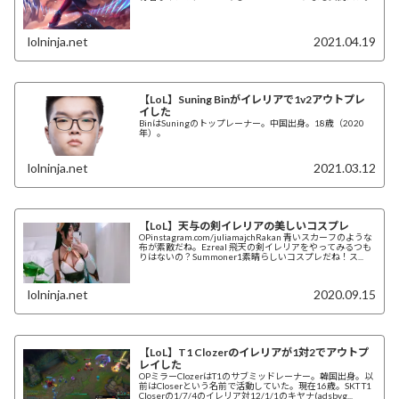
lolninja.net
2021.04.19
【LoL】Suning Binがイレリアで1v2アウトプレ
イした
BinはSuningのトップレーナー。中国出身。18歳（2020
年）。
lolninja.net
2021.03.12
【LoL】天与の剣イレリアの美しいコスプレ
OPinstagram.com/juliamajchRakan 青いスカーフのような
布が素敵だね。Ezreal 飛天の剣イレリアをやってみるつも
りはないの？Summoner1素晴らしいコスプレだね！ス...
lolninja.net
2020.09.15
【LoL】T1 Clozerのイレリアが1対2でアウトプ
レイした
OPミラーClozerはT1のサブミッドレーナー。韓国出身。以
前はCloserという名前で活動していた。現在16歳。SKT T1
Closerの1/7/4のイレリア対12/1/1のキヤナ(adsbyg...