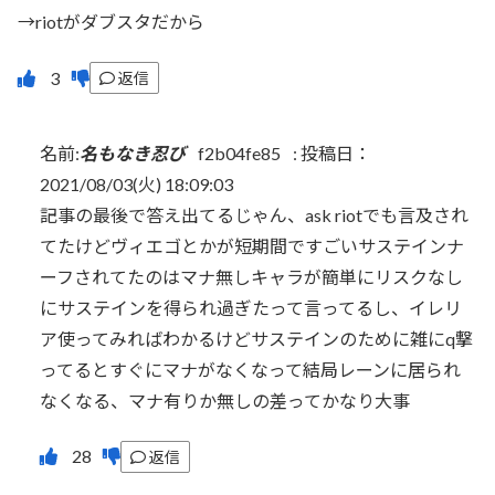
→riotがダブスタだから
返信
名前:
名もなき忍び
f2b04fe85
:
投稿日：
2021/08/03(火) 18:09:03
記事の最後で答え出てるじゃん、ask riotでも言及され
てたけどヴィエゴとかが短期間ですごいサステインナ
ーフされてたのはマナ無しキャラが簡単にリスクなし
にサステインを得られ過ぎたって言ってるし、イレリ
ア使ってみればわかるけどサステインのために雑にq撃
ってるとすぐにマナがなくなって結局レーンに居られ
なくなる、マナ有りか無しの差ってかなり大事
返信