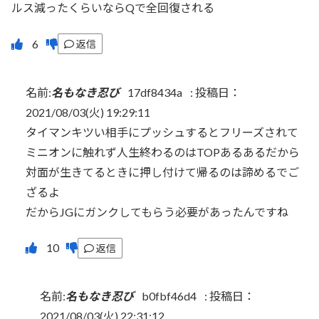
ルス減ったくらいならQで全回復される
返信
名前:
名もなき忍び
17df8434a
:
投稿日：
2021/08/03(火) 19:29:11
タイマンキツい相手にプッシュするとフリーズされて
ミニオンに触れず人生終わるのはTOPあるあるだから
対面が生きてるときに押し付けて帰るのは諦めるでご
ざるよ
だからJGにガンクしてもらう必要があったんですね
返信
名前:
名もなき忍び
b0fbf46d4
:
投稿日：
2021/08/03(火) 22:31:12