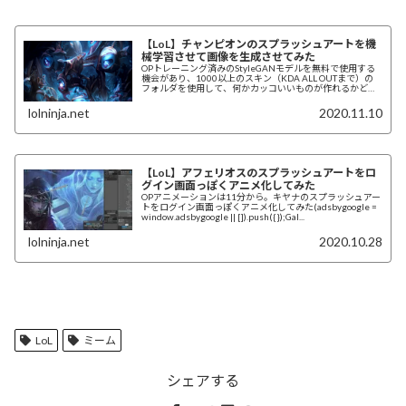
【LoL】チャンピオンのスプラッシュアートを機
械学習させて画像を生成させてみた
OPトレーニング済みのStyleGANモデルを無料で使用する
機会があり、1000以上のスキン（KDA ALL OUTまで）の
フォルダを使用して、何かカッコいいものが作れるかどう
か試してみた。ほとんどが...
lolninja.net
2020.11.10
【LoL】アフェリオスのスプラッシュアートをロ
グイン画面っぽくアニメ化してみた
OPアニメーションは11分から。キヤナのスプラッシュアー
トをログイン画面っぽくアニメ化してみた(adsbygoogle =
window.adsbygoogle || []).push({});Gal...
lolninja.net
2020.10.28
LoL
ミーム
シェアする