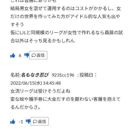
これは普通にありかも
結局男女を混ぜて運用するのはコストがかかるし、女
だけの世界を作ってみた方がアイドル的な人気も出や
すそう
仮にLJLと同規模のリーグが女性で作れるなら贔屓の試
合以外はそっち見るかもしれん
返信
名前:
名もなき忍び
9231cc196
:
投稿日：
2022/06/15(水) 14:45:48
女流リーグは受けそうだよね
変な絵や握手券に大金だすのを厭わない客層を抱えて
るんだからさ。
返信