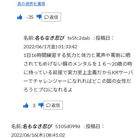
真の視界を獲得
返信
名前:
名もなき忍び
fe5fc2dab
:
投稿日：
2022/06/17(金) 01:33:42
1日16時間練習する気力と体力と罵声や罵倒に晒
されてもめげない鋼のメンタルを１６～20歳の時
に持っている前提で実力至上主義だからKRサーバ
ーでチャレンジャーになれればどこの国の女性だ
ろうとプロになれるよ
返信
名前:
名もなき忍び
5105d099d
:
投稿日：
2022/06/16(木) 08:41:02