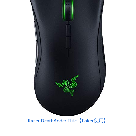
Razer DeathAdder Elite【Faker使用】