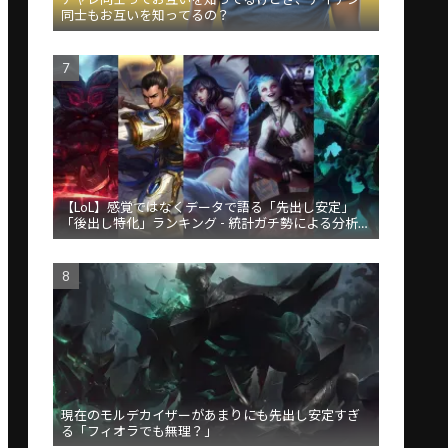
同士もお互いを知ってるの？
【LoL】感覚ではなくデータで語る「先出し安定」
「後出し特化」ランキング - 統計ガチ勢による分析が
話題
現在のモルデカイザーがあまりにも先出し安定すぎ
る「フィオラでも無理？」