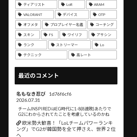
ティアリスト
LoR
ARAM
VALORANT
デバイス
OTP
オフメタ
プロプレイヤー名鑑
コーチング
スキン
FS
ワイリフ
アサシン
ランク
ストリーマー
Lo
テクニック
高レート
最近のコメント
名もなき忍び
1d76f6cf6
2026.07.31
チームINSPIREDはEG時代に1-8(8連敗)あたりで
G2にわからされてたことを考慮しているのかね
欧米勢大歓喜！「LoLチームパワーランキ
ング」でG2が韓国勢を全て押さえ、世界２位
へ