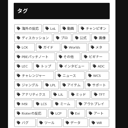
タグ
海外の反応
LoL
動画
チャンピオン
ディスカッション
プロ
公式
画像
LCK
ガイド
Worlds
メタ
PBEパッチノート
その他
ビギナー
LEC
トップ
インタビュー
ADC
チャレンジャー
ニュース
WCS
ジャングル
LPL
アイテム
サポート
アナリティクス
LJL
ミッド
TFT
MSI
LCS
ミーム
アウトプレイ
Rioterの反応
LCP
Evi
アート
バグ
ツール
データ
WR