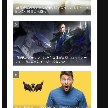
LoL民全体のメンタルが年々弱くなっている？ドーパ
ミン文化影響の指摘も
「簡単なアサシン」は存在自体が害悪？ロックとナ
フィーリは本当にイージー枠なのか
チャレ同士ってお互いを知ってるけどさ、アイアン