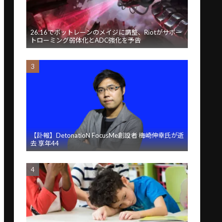
26.16でボットレーンのメイジに調整、Riotがサポー
トローミング弱体化とADC強化を予告
【訃報】DetonatioN FocusMe創設者 梅崎伸幸氏が逝
去 享年44