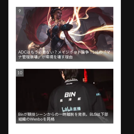
ADCはもう必要ない？メイジボット論争：LoLの「マ
ナ管理崩壊」が環境を壊す理由
Binが競技シーンからの一時離脱を発表。BLGは下部
組織のWenboを昇格