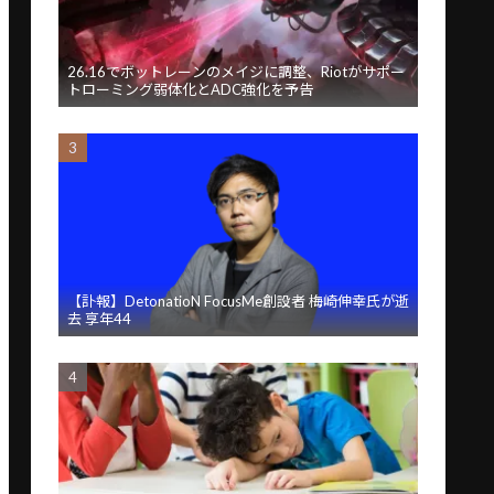
26.16でボットレーンのメイジに調整、Riotがサポー
トローミング弱体化とADC強化を予告
【訃報】DetonatioN FocusMe創設者 梅崎伸幸氏が逝
去 享年44