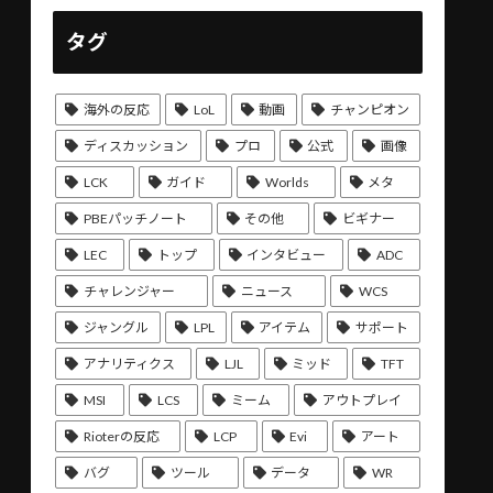
タグ
海外の反応
LoL
動画
チャンピオン
ディスカッション
プロ
公式
画像
LCK
ガイド
Worlds
メタ
PBEパッチノート
その他
ビギナー
LEC
トップ
インタビュー
ADC
チャレンジャー
ニュース
WCS
ジャングル
LPL
アイテム
サポート
アナリティクス
LJL
ミッド
TFT
MSI
LCS
ミーム
アウトプレイ
Rioterの反応
LCP
Evi
アート
バグ
ツール
データ
WR