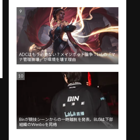
ADCはもう必要ない？メイジボット論争：LoLの「マ
ナ管理崩壊」が環境を壊す理由
Binが競技シーンからの一時離脱を発表。BLGは下部
組織のWenboを昇格