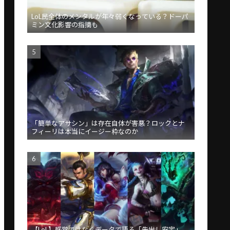
LoL民全体のメンタルが年々弱くなっている？ドーパ
ミン文化影響の指摘も
「簡単なアサシン」は存在自体が害悪？ロックとナ
フィーリは本当にイージー枠なのか
【LoL】感覚ではなくデータで語る「先出し安定」