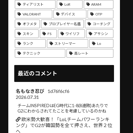
ティアリスト
LoR
ARAM
VALORANT
デバイス
OTP
オフメタ
プロプレイヤー名鑑
コーチング
スキン
FS
ワイリフ
アサシン
ランク
ストリーマー
Lo
テクニック
高レート
最近のコメント
名もなき忍び
1d76f6cf6
2026.07.31
チームINSPIREDはEG時代に1-8(8連敗)あたりで
G2にわからされてたことを考慮しているのかね
欧米勢大歓喜！「LoLチームパワーランキ
ング」でG2が韓国勢を全て押さえ、世界２位
へ