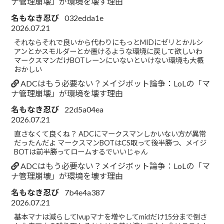
ナ管理崩壊」が環境を壊す理由
名もなき忍び
032edda1e
2026.07.21
それならそれで良いから代わりにもっとMIDにゼリとかルシ
アンとかスモルダーとか置けるような環境に戻して欲しいわ
マークスマンだけBOTレーンにいないといけない環境も大概
おかしい
ADCはもう必要ない？メイジボット論争：LoLの「マ
ナ管理崩壊」が環境を壊す理由
名もなき忍び
22d5a04ea
2026.07.21
直さなくて良くね？ ADCにマークスマンしかいない方が異常
だったんだよ マークスマンBOTはCS取って後半勝つ、メイジ
BOTは前半勝ってロームするでいいじゃん
ADCはもう必要ない？メイジボット論争：LoLの「マ
ナ管理崩壊」が環境を壊す理由
名もなき忍び
7b4e4a387
2026.07.21
基本マナは減らしてlvupマナを増やしてmidだけ15分まで倒さ