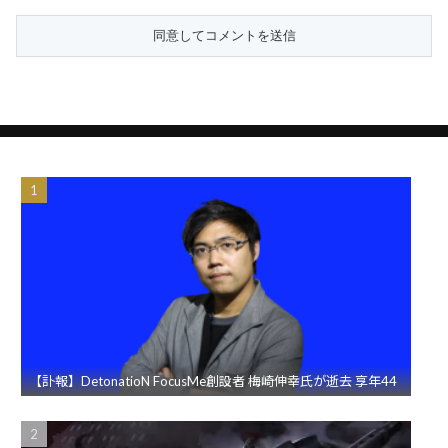
【訃報】DetonatioN FocusMe創設者 梅崎伸幸氏が逝去 享年44