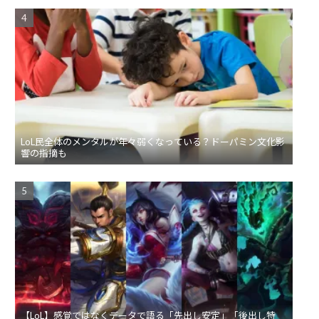
LoL民全体のメンタルが年々弱くなっている？ドーパミン文化影
響の指摘も
【LoL】感覚ではなくデータで語る「先出し安定」「後出し特