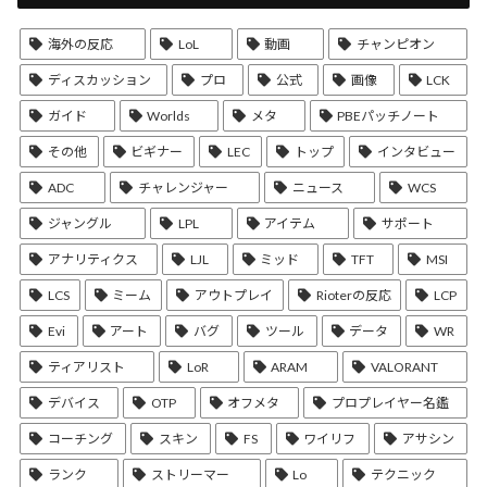
海外の反応
LoL
動画
チャンピオン
ディスカッション
プロ
公式
画像
LCK
ガイド
Worlds
メタ
PBEパッチノート
その他
ビギナー
LEC
トップ
インタビュー
ADC
チャレンジャー
ニュース
WCS
ジャングル
LPL
アイテム
サポート
アナリティクス
LJL
ミッド
TFT
MSI
LCS
ミーム
アウトプレイ
Rioterの反応
LCP
Evi
アート
バグ
ツール
データ
WR
ティアリスト
LoR
ARAM
VALORANT
デバイス
OTP
オフメタ
プロプレイヤー名鑑
コーチング
スキン
FS
ワイリフ
アサシン
ランク
ストリーマー
Lo
テクニック