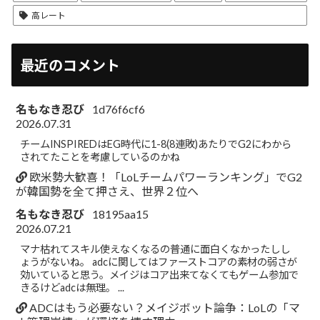
高レート
最近のコメント
名もなき忍び
1d76f6cf6
2026.07.31
チームINSPIREDはEG時代に1-8(8連敗)あたりでG2にわから
されてたことを考慮しているのかね
欧米勢大歓喜！「LoLチームパワーランキング」でG2
が韓国勢を全て押さえ、世界２位へ
名もなき忍び
18195aa15
2026.07.21
マナ枯れてスキル使えなくなるの普通に面白くなかったしし
ょうがないね。 adcに関してはファーストコアの素材の弱さが
効いていると思う。メイジはコア出来てなくてもゲーム参加で
きるけどadcは無理。 ...
ADCはもう必要ない？メイジボット論争：LoLの「マ