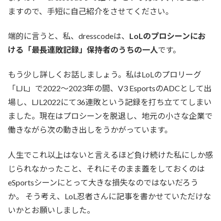
ますので、手短に自己紹介をさせてください。
端的に言うと、私、dresscodeは、
LoLのプロシーンにお
ける「最長連敗記録」保持者のうちの一人
です。
もう少し詳しくお話しましょう。私はLoLのプロリーグ
「LJL」で2022〜2023年の間、V3 EsportsのADCとして出
場し、LJL2022にて36連敗という記録を打ち立ててしまい
ました。現在はプロシーンを脱退し、地元の小さな企業で
働きながら次の動き出しをうかがっています。
人生でこれ以上はないと言えるほど負け続けた私にしか感
じられなかったこと、それにそのまま蓋をしておくのは
eSportsシーンにとって大きな損失なのではないだろう
か。 そう考え、LoL忍者さんに記事を書かせていただけな
いかとお願いしました。