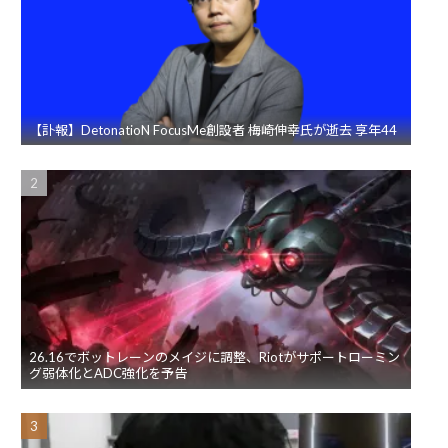
【訃報】DetonatioN FocusMe創設者 梅崎伸幸氏が逝去 享年44
26.16でボットレーンのメイジに調整、Riotがサポートローミン
グ弱体化とADC強化を予告