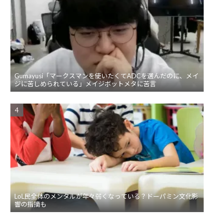
Gumayusi「マークスマンを使いたくてADCを選んだのに、メイ
ジに苦しめられている」メイジボットメタに苦言
LoL民全体のメンタルが年々弱くなっている？ドーパミン文化影
響の指摘も