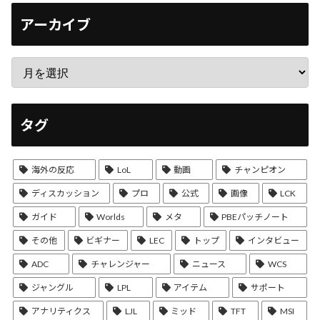
アーカイブ
タグ
海外の反応
LoL
動画
チャンピオン
ディスカッション
プロ
公式
画像
LCK
ガイド
Worlds
メタ
PBEパッチノート
その他
ビギナー
LEC
トップ
インタビュー
ADC
チャレンジャー
ニュース
WCS
ジャングル
LPL
アイテム
サポート
アナリティクス
LJL
ミッド
TFT
MSI