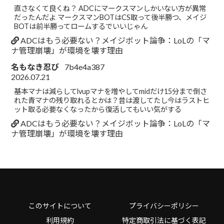
直さなくて良くね？ ADCにマークスマンしかいない方が異常
だったんだよ マークスマンBOTはCS取って後半勝つ、メイジ
BOTは前半勝ってロームするでいいじゃん
ADCはもう必要ない？メイジボット論争：LoLの「マ
ナ管理崩壊」が環境を壊す理由
名もなき忍び
7b4e4a387
2026.07.21
基本マナは減らしてlvupマナを増やしてmidだけ15分まで倒さ
れた青マナの残り取れるとかは？昔は渡してたし今はラストヒ
ット取る必要なくなったから復活してもいい気がする
ADCはもう必要ない？メイジボット論争：LoLの「マ
ナ管理崩壊」が環境を壊す理由
このサイトについて
プライバシーポリシー
利用規約
特定商取引法に基づく表記