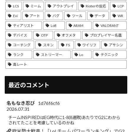
LCS
ミーム
アウトプレイ
Rioterの反応
LCP
Evi
アート
バグ
ツール
データ
WR
ティアリスト
LoR
ARAM
VALORANT
デバイス
OTP
オフメタ
プロプレイヤー名鑑
コーチング
スキン
FS
ワイリフ
アサシン
ランク
ストリーマー
Lo
テクニック
高レート
最近のコメント
名もなき忍び
1d76f6cf6
2026.07.31
チームINSPIREDはEG時代に1-8(8連敗)あたりでG2にわから
されてたことを考慮しているのかね
欧米勢大歓喜！「LoLチームパワーランキング」でG2