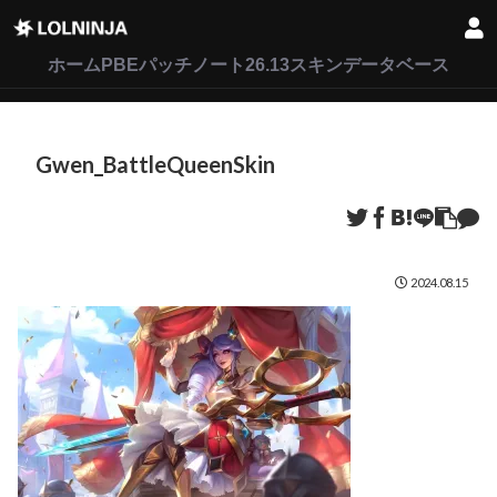
LoL
VALORANT
2XKO
ホーム
PBEパッチノート26.13
スキンデータベース
Gwen_BattleQueenSkin
2024.08.15