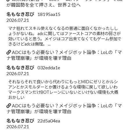
が韓国勢を全て押さえ、世界２位へ
名もなき忍び
18195aa15
2026.07.21
マナ枯れてスキル使えなくなるの普通に面白くなかったしし
ょうがないね。 adcに関してはファーストコアの素材の弱さが
効いていると思う。メイジはコア出来てなくてもゲーム参加で
きるけどadcは無理。 ...
ADCはもう必要ない？メイジボット論争：LoLの「マ
ナ管理崩壊」が環境を壊す理由
名もなき忍び
032edda1e
2026.07.21
それならそれで良いから代わりにもっとMIDにゼリとかルシ
アンとかスモルダーとか置けるような環境に戻して欲しいわ
マークスマンだけBOTレーンにいないといけない環境も大概
おかしい
ADCはもう必要ない？メイジボット論争：LoLの「マ
ナ管理崩壊」が環境を壊す理由
名もなき忍び
22d5a04ea
2026.07.21