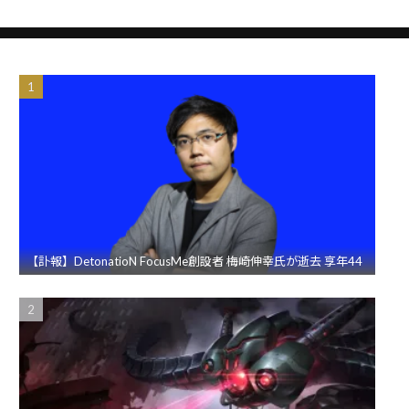
【訃報】DetonatioN FocusMe創設者 梅崎伸幸氏が逝去 享年44