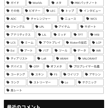
ガイド
Worlds
メタ
PBEパッチノート
その他
ビギナー
LEC
トップ
インタビュー
ADC
チャレンジャー
ニュース
WCS
ジャングル
LPL
アイテム
サポート
アナリティクス
LJL
ミッド
TFT
MSI
LCS
ミーム
アウトプレイ
Rioterの反応
LCP
Evi
アート
バグ
ツール
データ
WR
ティアリスト
LoR
ARAM
VALORANT
デバイス
OTP
オフメタ
プロプレイヤー名鑑
コーチング
スキン
FS
ワイリフ
アサシン
ランク
ストリーマー
Lo
テクニック
高レート
最近のコメント