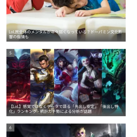
LoL民全体のメンタルが年々弱くなっている？ドーパミン文化影
響の指摘も
【LoL】感覚ではなくデータで語る「先出し安定」「後出し特
化」ランキング - 統計ガチ勢による分析が話題