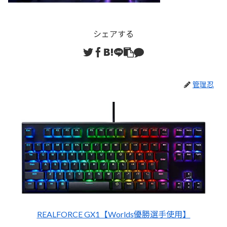
シェアする
管理忍
REALFORCE GX1【Worlds優勝選手使用】