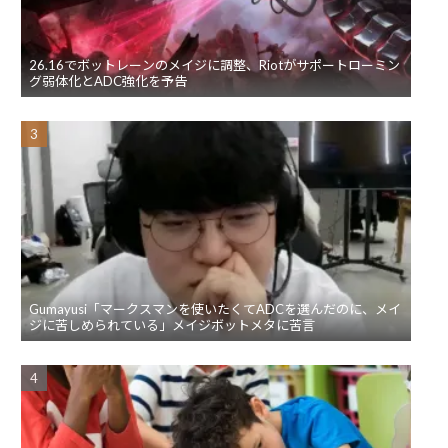
26.16でボットレーンのメイジに調整、Riotがサポートローミン
グ弱体化とADC強化を予告
Gumayusi「マークスマンを使いたくてADCを選んだのに、メイ
ジに苦しめられている」メイジボットメタに苦言