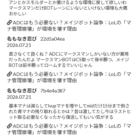
アンとかスモルダーとか置けるような環境に戻して欲しいわ
マークスマンだけBOTレーンにいないといけない環境も大概
おかしい
ADCはもう必要ない？メイジボット論争：LoLの「マ
ナ管理崩壊」が環境を壊す理由
名もなき忍び
22d5a04ea
2026.07.21
直さなくて良くね？ ADCにマークスマンしかいない方が異常
だったんだよ マークスマンBOTはCS取って後半勝つ、メイジ
BOTは前半勝ってロームするでいいじゃん
ADCはもう必要ない？メイジボット論争：LoLの「マ
ナ管理崩壊」が環境を壊す理由
名もなき忍び
7b4e4a387
2026.07.21
基本マナは減らしてlvupマナを増やしてmidだけ15分まで倒さ
れた青マナの残り取れるとかは？昔は渡してたし今はラストヒ
ット取る必要なくなったから復活してもいい気がする
ADCはもう必要ない？メイジボット論争：LoLの「マ
ナ管理崩壊」が環境を壊す理由