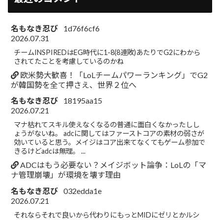
名もなき忍び
1d76f6cf6
2026.07.31
チームINSPIREDはEG時代に1-8(8連敗)あたりでG2にわから
されてたことを考慮しているのかね
欧米勢大歓喜！「LoLチームパワーランキング」でG2
が韓国勢を全て押さえ、世界２位へ
名もなき忍び
18195aa15
2026.07.21
マナ枯れてスキル使えなくなるの普通に面白くなかったしし
ょうがないね。 adcに関してはファーストコアの素材の弱さが
効いていると思う。メイジはコア出来てなくてもゲーム参加で
きるけどadcは無理。 ...
ADCはもう必要ない？メイジボット論争：LoLの「マ
ナ管理崩壊」が環境を壊す理由
名もなき忍び
032edda1e
2026.07.21
それならそれで良いから代わりにもっとMIDにゼリとかルシ