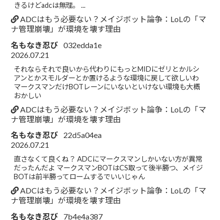
きるけどadcは無理。 ...
ADCはもう必要ない？メイジボット論争：LoLの「マ
ナ管理崩壊」が環境を壊す理由
名もなき忍び
032edda1e
2026.07.21
それならそれで良いから代わりにもっとMIDにゼリとかルシ
アンとかスモルダーとか置けるような環境に戻して欲しいわ
マークスマンだけBOTレーンにいないといけない環境も大概
おかしい
ADCはもう必要ない？メイジボット論争：LoLの「マ
ナ管理崩壊」が環境を壊す理由
名もなき忍び
22d5a04ea
2026.07.21
直さなくて良くね？ ADCにマークスマンしかいない方が異常
だったんだよ マークスマンBOTはCS取って後半勝つ、メイジ
BOTは前半勝ってロームするでいいじゃん
ADCはもう必要ない？メイジボット論争：LoLの「マ
ナ管理崩壊」が環境を壊す理由
名もなき忍び
7b4e4a387