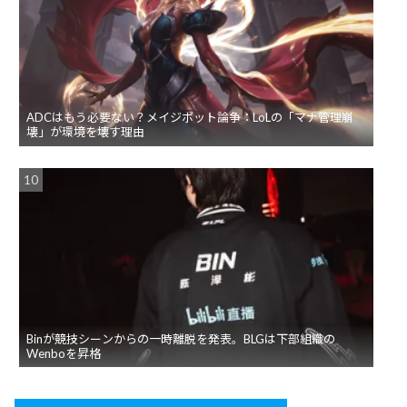
ADCはもう必要ない？メイジボット論争：LoLの「マナ管理崩
壊」が環境を壊す理由
Binが競技シーンからの一時離脱を発表。BLGは下部組織の
Wenboを昇格