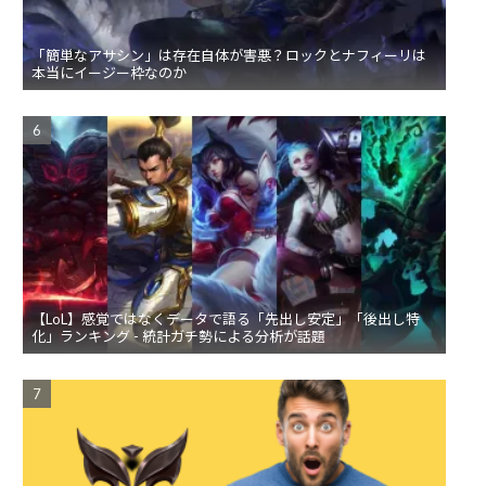
「簡単なアサシン」は存在自体が害悪？ロックとナフィーリは
本当にイージー枠なのか
【LoL】感覚ではなくデータで語る「先出し安定」「後出し特
化」ランキング - 統計ガチ勢による分析が話題