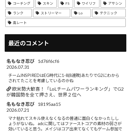
コーチング
スキン
FS
ワイリフ
アサシン
ランク
ストリーマー
Lo
テクニック
高レート
最近のコメント
名もなき忍び
1d76f6cf6
2026.07.31
チームINSPIREDはEG時代に1-8(8連敗)あたりでG2にわから
されてたことを考慮しているのかね
欧米勢大歓喜！「LoLチームパワーランキング」でG2
が韓国勢を全て押さえ、世界２位へ
名もなき忍び
18195aa15
2026.07.21
マナ枯れてスキル使えなくなるの普通に面白くなかったしし
ょうがないね。 adcに関してはファーストコアの素材の弱さが
効いていると思う。メイジはコア出来てなくてもゲーム参加で