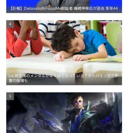
【訃報】DetonatioN FocusMe創設者 梅崎伸幸氏が逝去 享年44
LoL民全体のメンタルが年々弱くなっている？ドーパミン文化影
響の指摘も