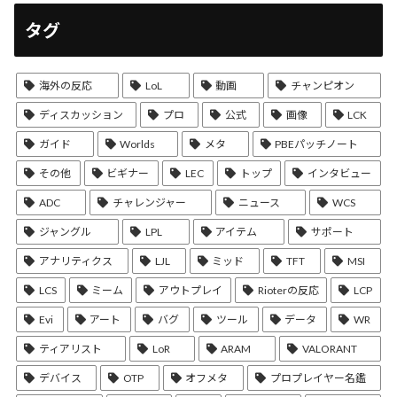
タグ
海外の反応
LoL
動画
チャンピオン
ディスカッション
プロ
公式
画像
LCK
ガイド
Worlds
メタ
PBEパッチノート
その他
ビギナー
LEC
トップ
インタビュー
ADC
チャレンジャー
ニュース
WCS
ジャングル
LPL
アイテム
サポート
アナリティクス
LJL
ミッド
TFT
MSI
LCS
ミーム
アウトプレイ
Rioterの反応
LCP
Evi
アート
バグ
ツール
データ
WR
ティアリスト
LoR
ARAM
VALORANT
デバイス
OTP
オフメタ
プロプレイヤー名鑑