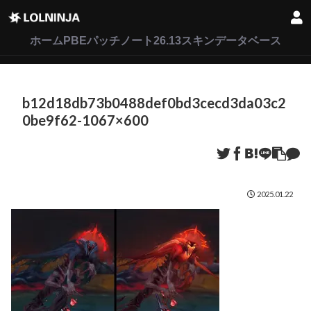
LoL
VALORANT
2XKO
ホーム
PBEパッチノート26.13
スキンデータベース
b12d18db73b0488def0bd3cecd3da03c2
0be9f62-1067×600
2025.01.22