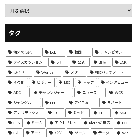
タグ
海外の反応
LoL
動画
チャンピオン
ディスカッション
プロ
公式
画像
LCK
ガイド
Worlds
メタ
PBEパッチノート
その他
ビギナー
LEC
トップ
インタビュー
ADC
チャレンジャー
ニュース
WCS
ジャングル
LPL
アイテム
サポート
アナリティクス
LJL
ミッド
TFT
MSI
LCS
ミーム
アウトプレイ
Rioterの反応
LCP
Evi
アート
バグ
ツール
データ
WR