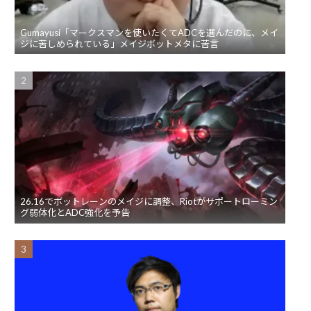
Gumayusi「マークスマンを使いたくてADCを選んだのに、メイ
ジに苦しめられている」メイジボットメタに苦言
26.16でボットレーンのメイジに調整、Riotがサポートローミン
グ弱体化とADC強化を予告