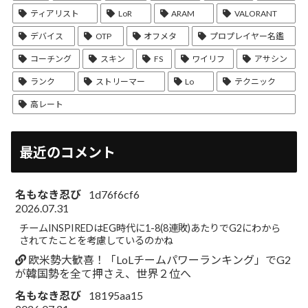
ティアリスト
LoR
ARAM
VALORANT
デバイス
OTP
オフメタ
プロプレイヤー名鑑
コーチング
スキン
FS
ワイリフ
アサシン
ランク
ストリーマー
Lo
テクニック
高レート
最近のコメント
名もなき忍び
1d76f6cf6
2026.07.31
チームINSPIREDはEG時代に1-8(8連敗)あたりでG2にわから
されてたことを考慮しているのかね
欧米勢大歓喜！「LoLチームパワーランキング」でG2
が韓国勢を全て押さえ、世界２位へ
名もなき忍び
18195aa15