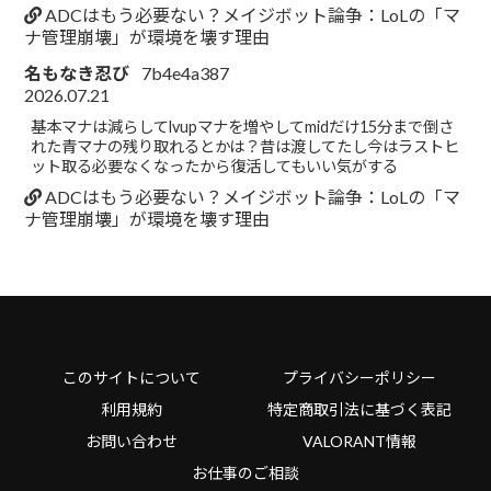
ADCはもう必要ない？メイジボット論争：LoLの「マ
ナ管理崩壊」が環境を壊す理由
名もなき忍び
7b4e4a387
2026.07.21
基本マナは減らしてlvupマナを増やしてmidだけ15分まで倒さ
れた青マナの残り取れるとかは？昔は渡してたし今はラストヒ
ット取る必要なくなったから復活してもいい気がする
ADCはもう必要ない？メイジボット論争：LoLの「マ
ナ管理崩壊」が環境を壊す理由
このサイトについて
プライバシーポリシー
利用規約
特定商取引法に基づく表記
お問い合わせ
VALORANT情報
お仕事のご相談