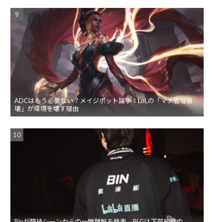
ADCはもう必要ない？メイジボット論争：LoLの「マナ管理崩
壊」が環境を壊す理由
Binが競技シーンからの一時離脱を発表。BLGは下部組織の