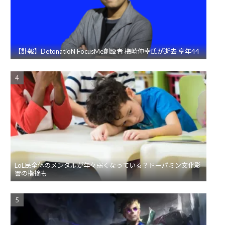
【訃報】DetonatioN FocusMe創設者 梅崎伸幸氏が逝去 享年44
LoL民全体のメンタルが年々弱くなっている？ドーパミン文化影
響の指摘も