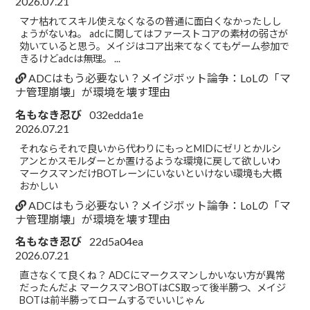
2026.07.21
マナ枯れてスキル使えなくなるの普通に面白くなかったしし
ょうがないね。 adcに関してはファーストコアの素材の弱さが
効いていると思う。メイジはコア出来てなくてもゲーム参加で
きるけどadcは無理。 ...
ADCはもう必要ない？メイジボット論争：LoLの「マ
ナ管理崩壊」が環境を壊す理由
名もなき忍び
032edda1e
2026.07.21
それならそれで良いから代わりにもっとMIDにゼリとかルシ
アンとかスモルダーとか置けるような環境に戻して欲しいわ
マークスマンだけBOTレーンにいないといけない環境も大概
おかしい
ADCはもう必要ない？メイジボット論争：LoLの「マ
ナ管理崩壊」が環境を壊す理由
名もなき忍び
22d5a04ea
2026.07.21
直さなくて良くね？ ADCにマークスマンしかいない方が異常
だったんだよ マークスマンBOTはCS取って後半勝つ、メイジ
BOTは前半勝ってロームするでいいじゃん