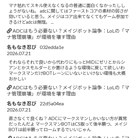
マナ枯れてスキル使えなくなるの普通に面白くなかったしし
ょうがないね。 adcに関してはファーストコアの素材の弱さが
効いていると思う。メイジはコア出来てなくてもゲーム参加で
きるけどadcは無理。 ...
ADCはもう必要ない？メイジボット論争：LoLの「マ
ナ管理崩壊」が環境を壊す理由
名もなき忍び
032edda1e
2026.07.21
それならそれで良いから代わりにもっとMIDにゼリとかルシ
アンとかスモルダーとか置けるような環境に戻して欲しいわ
マークスマンだけBOTレーンにいないといけない環境も大概
おかしい
ADCはもう必要ない？メイジボット論争：LoLの「マ
ナ管理崩壊」が環境を壊す理由
名もなき忍び
22d5a04ea
2026.07.21
直さなくて良くね？ ADCにマークスマンしかいない方が異常
だったんだよ マークスマンBOTはCS取って後半勝つ、メイジ
BOTは前半勝ってロームするでいいじゃん