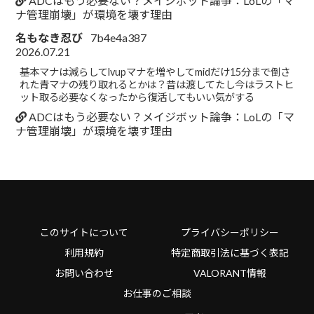
ADCはもう必要ない？メイジボット論争：LoLの「マ
ナ管理崩壊」が環境を壊す理由
名もなき忍び
7b4e4a387
2026.07.21
基本マナは減らしてlvupマナを増やしてmidだけ15分まで倒さ
れた青マナの残り取れるとかは？昔は渡してたし今はラストヒ
ット取る必要なくなったから復活してもいい気がする
ADCはもう必要ない？メイジボット論争：LoLの「マ
ナ管理崩壊」が環境を壊す理由
このサイトについて
プライバシーポリシー
利用規約
特定商取引法に基づく表記
お問い合わせ
VALORANT情報
お仕事のご相談