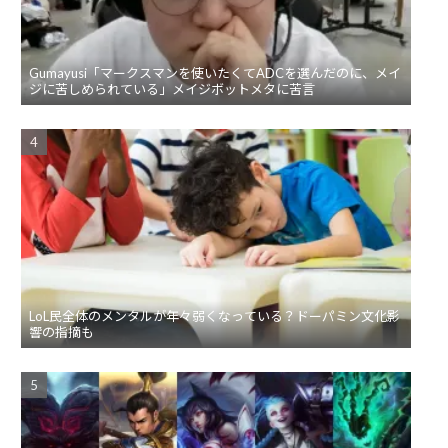
Gumayusi「マークスマンを使いたくてADCを選んだのに、メイ
ジに苦しめられている」メイジボットメタに苦言
LoL民全体のメンタルが年々弱くなっている？ドーパミン文化影
響の指摘も