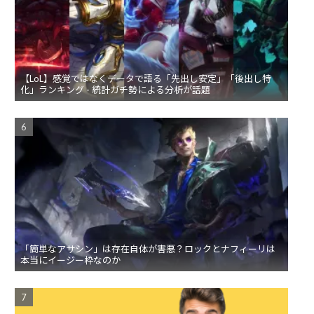
【LoL】感覚ではなくデータで語る「先出し安定」「後出し特
化」ランキング - 統計ガチ勢による分析が話題
「簡単なアサシン」は存在自体が害悪？ロックとナフィーリは
本当にイージー枠なのか