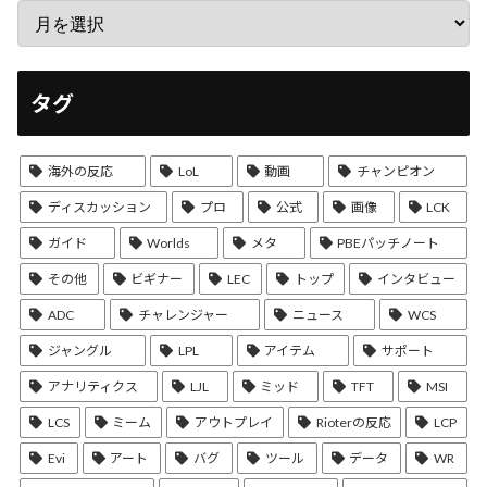
タグ
海外の反応
LoL
動画
チャンピオン
ディスカッション
プロ
公式
画像
LCK
ガイド
Worlds
メタ
PBEパッチノート
その他
ビギナー
LEC
トップ
インタビュー
ADC
チャレンジャー
ニュース
WCS
ジャングル
LPL
アイテム
サポート
アナリティクス
LJL
ミッド
TFT
MSI
LCS
ミーム
アウトプレイ
Rioterの反応
LCP
Evi
アート
バグ
ツール
データ
WR