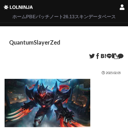
LoL
VALORANT
2XKO
ホーム
PBEパッチノート26.13
スキンデータベース
QuantumSlayerZed
2025.02.05