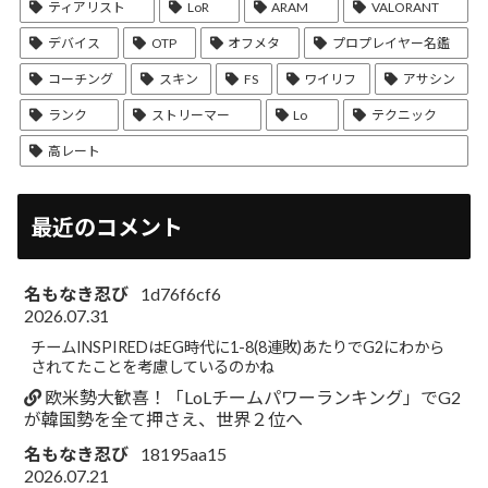
ティアリスト
LoR
ARAM
VALORANT
デバイス
OTP
オフメタ
プロプレイヤー名鑑
コーチング
スキン
FS
ワイリフ
アサシン
ランク
ストリーマー
Lo
テクニック
高レート
最近のコメント
名もなき忍び
1d76f6cf6
2026.07.31
チームINSPIREDはEG時代に1-8(8連敗)あたりでG2にわから
されてたことを考慮しているのかね
欧米勢大歓喜！「LoLチームパワーランキング」でG2
が韓国勢を全て押さえ、世界２位へ
名もなき忍び
18195aa15
2026.07.21