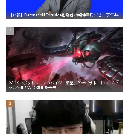
【訃報】DetonatioN FocusMe創設者 梅崎伸幸氏が逝去 享年44
26.16でボットレーンのメイジに調整、Riotがサポートローミン
グ弱体化とADC強化を予告