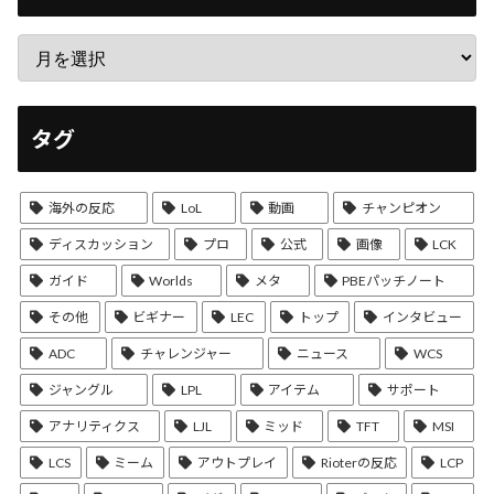
タグ
海外の反応
LoL
動画
チャンピオン
ディスカッション
プロ
公式
画像
LCK
ガイド
Worlds
メタ
PBEパッチノート
その他
ビギナー
LEC
トップ
インタビュー
ADC
チャレンジャー
ニュース
WCS
ジャングル
LPL
アイテム
サポート
アナリティクス
LJL
ミッド
TFT
MSI
LCS
ミーム
アウトプレイ
Rioterの反応
LCP