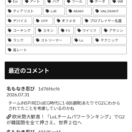
Evi
アート
バグ
ツール
データ
WR
ティアリスト
LoR
ARAM
VALORANT
デバイス
OTP
オフメタ
プロプレイヤー名鑑
コーチング
スキン
FS
ワイリフ
アサシン
ランク
ストリーマー
Lo
テクニック
高レート
最近のコメント
名もなき忍び
1d76f6cf6
2026.07.31
チームINSPIREDはEG時代に1-8(8連敗)あたりでG2にわから
されてたことを考慮しているのかね
欧米勢大歓喜！「LoLチームパワーランキング」でG2
が韓国勢を全て押さえ、世界２位へ
名もなき忍び
18195aa15