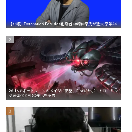
【訃報】DetonatioN FocusMe創設者 梅崎伸幸氏が逝去 享年44
26.16でボットレーンのメイジに調整、Riotがサポートローミン
グ弱体化とADC強化を予告