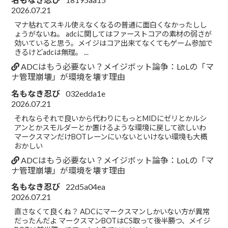
2026.07.21
マナ枯れてスキル使えなくなるの普通に面白くなかったしし
ょうがないね。 adcに関してはファーストコアの素材の弱さが
効いていると思う。メイジはコア出来てなくてもゲーム参加で
きるけどadcは無理。 ...
ADCはもう必要ない？メイジボット論争：LoLの「マ
ナ管理崩壊」が環境を壊す理由
名もなき忍び
032edda1e
2026.07.21
それならそれで良いから代わりにもっとMIDにゼリとかルシ
アンとかスモルダーとか置けるような環境に戻して欲しいわ
マークスマンだけBOTレーンにいないといけない環境も大概
おかしい
ADCはもう必要ない？メイジボット論争：LoLの「マ
ナ管理崩壊」が環境を壊す理由
名もなき忍び
22d5a04ea
2026.07.21
直さなくて良くね？ ADCにマークスマンしかいない方が異常
だったんだよ マークスマンBOTはCS取って後半勝つ、メイジ