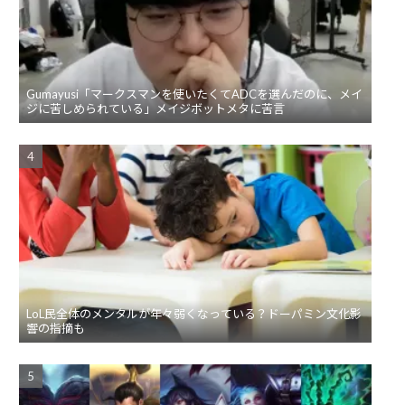
Gumayusi「マークスマンを使いたくてADCを選んだのに、メイ
ジに苦しめられている」メイジボットメタに苦言
LoL民全体のメンタルが年々弱くなっている？ドーパミン文化影
響の指摘も