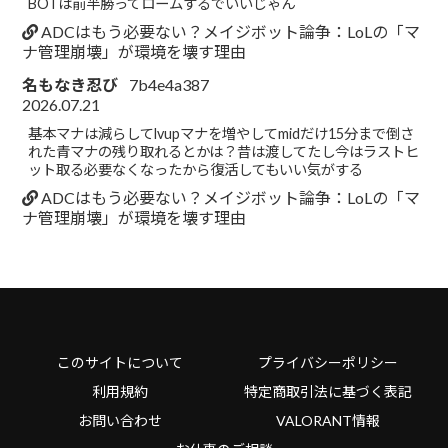
BOTは前半勝ってロームするでいいじゃん
ADCはもう必要ない？メイジボット論争：LoLの「マ
ナ管理崩壊」が環境を壊す理由
名もなき忍び
7b4e4a387
2026.07.21
基本マナは減らしてlvupマナを増やしてmidだけ15分まで倒さ
れた青マナの残り取れるとかは？昔は渡してたし今はラストヒ
ット取る必要なくなったから復活してもいい気がする
ADCはもう必要ない？メイジボット論争：LoLの「マ
ナ管理崩壊」が環境を壊す理由
このサイトについて
プライバシーポリシー
利用規約
特定商取引法に基づく表記
お問い合わせ
VALORANT情報