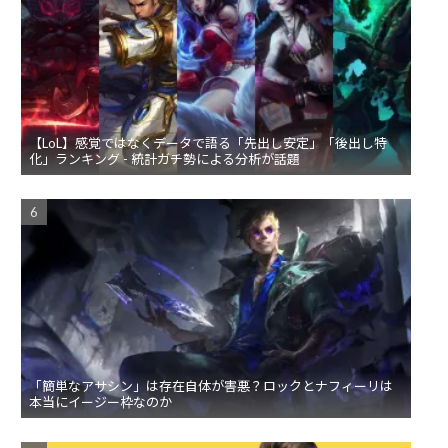
【LoL】感覚ではなくデータで語る「先出し安定」「後出し特
化」ランキング - 統計ガチ勢による分析が話題
「簡単なアサシン」は存在自体が害悪？ロックとナフィーリは
本当にイージー枠なのか