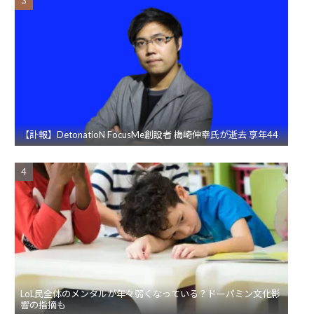
【訃報】DetonatioN FocusMe創設者 梅崎伸幸氏が逝去 享年44
LoL民全体のメンタルが年々弱くなっている？ドーパミン文化影
響の指摘も