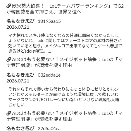
欧米勢大歓喜！「LoLチームパワーランキング」でG2
が韓国勢を全て押さえ、世界２位へ
名もなき忍び
18195aa15
2026.07.21
マナ枯れてスキル使えなくなるの普通に面白くなかったしし
ょうがないね。 adcに関してはファーストコアの素材の弱さが
効いていると思う。メイジはコア出来てなくてもゲーム参加で
きるけどadcは無理。 ...
ADCはもう必要ない？メイジボット論争：LoLの「マ
ナ管理崩壊」が環境を壊す理由
名もなき忍び
032edda1e
2026.07.21
それならそれで良いから代わりにもっとMIDにゼリとかルシ
アンとかスモルダーとか置けるような環境に戻して欲しいわ
マークスマンだけBOTレーンにいないといけない環境も大概
おかしい
ADCはもう必要ない？メイジボット論争：LoLの「マ
ナ管理崩壊」が環境を壊す理由
名もなき忍び
22d5a04ea