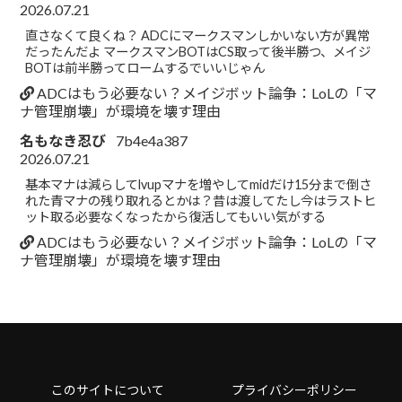
2026.07.21
直さなくて良くね？ ADCにマークスマンしかいない方が異常
だったんだよ マークスマンBOTはCS取って後半勝つ、メイジ
BOTは前半勝ってロームするでいいじゃん
ADCはもう必要ない？メイジボット論争：LoLの「マ
ナ管理崩壊」が環境を壊す理由
名もなき忍び
7b4e4a387
2026.07.21
基本マナは減らしてlvupマナを増やしてmidだけ15分まで倒さ
れた青マナの残り取れるとかは？昔は渡してたし今はラストヒ
ット取る必要なくなったから復活してもいい気がする
ADCはもう必要ない？メイジボット論争：LoLの「マ
ナ管理崩壊」が環境を壊す理由
このサイトについて
プライバシーポリシー