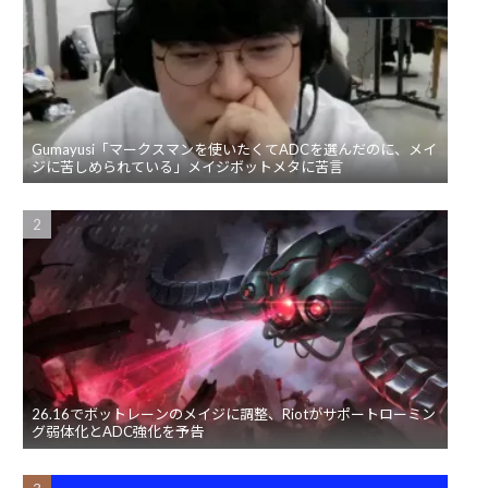
Gumayusi「マークスマンを使いたくてADCを選んだのに、メイ
ジに苦しめられている」メイジボットメタに苦言
26.16でボットレーンのメイジに調整、Riotがサポートローミン
グ弱体化とADC強化を予告