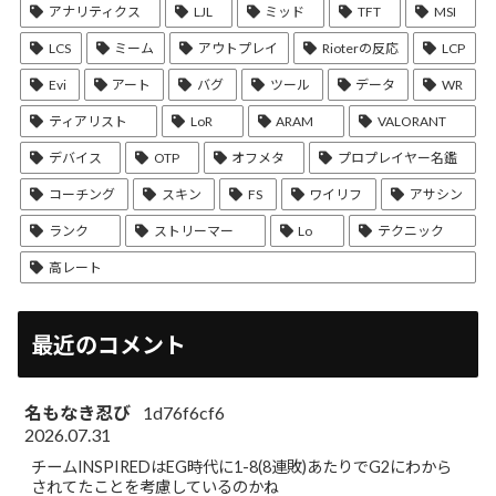
アナリティクス
LJL
ミッド
TFT
MSI
LCS
ミーム
アウトプレイ
Rioterの反応
LCP
Evi
アート
バグ
ツール
データ
WR
ティアリスト
LoR
ARAM
VALORANT
デバイス
OTP
オフメタ
プロプレイヤー名鑑
コーチング
スキン
FS
ワイリフ
アサシン
ランク
ストリーマー
Lo
テクニック
高レート
最近のコメント
名もなき忍び
1d76f6cf6
2026.07.31
チームINSPIREDはEG時代に1-8(8連敗)あたりでG2にわから
されてたことを考慮しているのかね