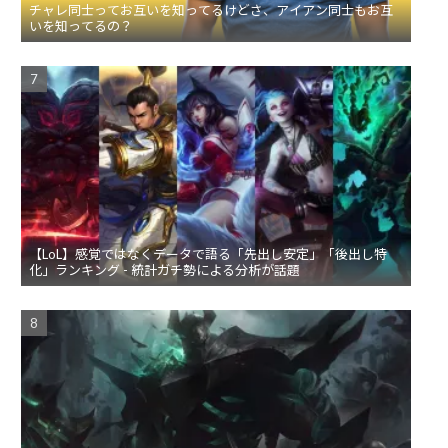
チャレ同士ってお互いを知ってるけどさ、アイアン同士もお互
いを知ってるの？
【LoL】感覚ではなくデータで語る「先出し安定」「後出し特
化」ランキング - 統計ガチ勢による分析が話題