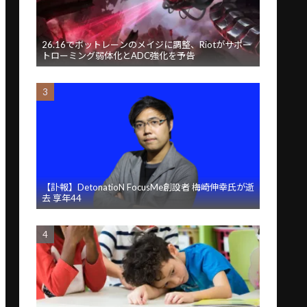
26.16でボットレーンのメイジに調整、Riotがサポー
トローミング弱体化とADC強化を予告
【訃報】DetonatioN FocusMe創設者 梅崎伸幸氏が逝
去 享年44