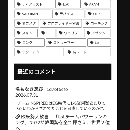
ティアリスト
LoR
ARAM
VALORANT
デバイス
OTP
オフメタ
プロプレイヤー名鑑
コーチング
スキン
FS
ワイリフ
アサシン
ランク
ストリーマー
Lo
テクニック
高レート
最近のコメント
名もなき忍び
1d76f6cf6
2026.07.31
チームINSPIREDはEG時代に1-8(8連敗)あたりで
G2にわからされてたことを考慮しているのかね
欧米勢大歓喜！「LoLチームパワーランキ
ング」でG2が韓国勢を全て押さえ、世界２位
へ