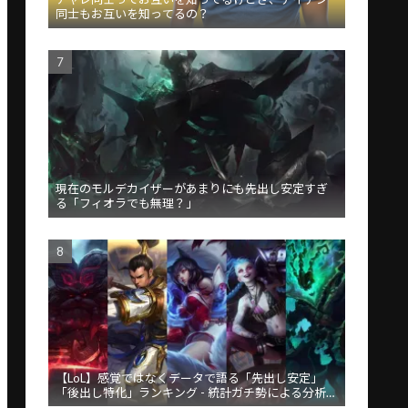
同士もお互いを知ってるの？
現在のモルデカイザーがあまりにも先出し安定すぎ
る「フィオラでも無理？」
【LoL】感覚ではなくデータで語る「先出し安定」
「後出し特化」ランキング - 統計ガチ勢による分析が
話題