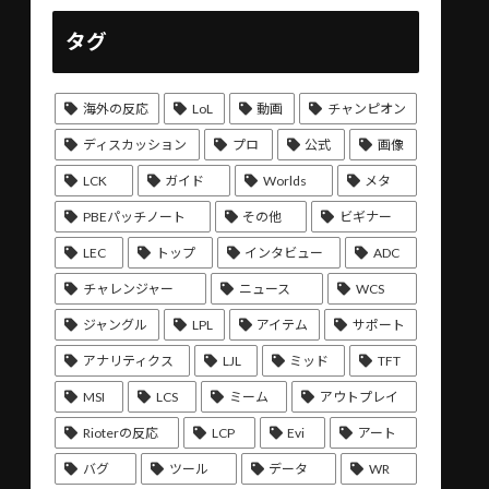
タグ
海外の反応
LoL
動画
チャンピオン
ディスカッション
プロ
公式
画像
LCK
ガイド
Worlds
メタ
PBEパッチノート
その他
ビギナー
LEC
トップ
インタビュー
ADC
チャレンジャー
ニュース
WCS
ジャングル
LPL
アイテム
サポート
アナリティクス
LJL
ミッド
TFT
MSI
LCS
ミーム
アウトプレイ
Rioterの反応
LCP
Evi
アート
バグ
ツール
データ
WR