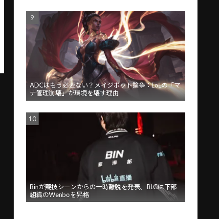
ADCはもう必要ない？メイジボット論争：LoLの「マ
ナ管理崩壊」が環境を壊す理由
Binが競技シーンからの一時離脱を発表。BLGは下部
組織のWenboを昇格