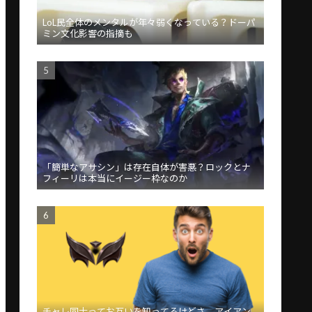
LoL民全体のメンタルが年々弱くなっている？ドーパ
ミン文化影響の指摘も
「簡単なアサシン」は存在自体が害悪？ロックとナ
フィーリは本当にイージー枠なのか
チャレ同士ってお互いを知ってるけどさ、アイアン