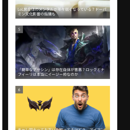
LoL民全体のメンタルが年々弱くなっている？ドーパ
ミン文化影響の指摘も
「簡単なアサシン」は存在自体が害悪？ロックとナ
フィーリは本当にイージー枠なのか
チャレ同士ってお互いを知ってるけどさ、アイアン