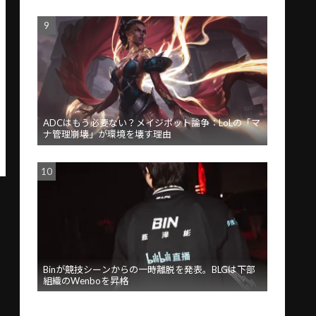
ADCはもう必要ない？メイジボット論争：LoLの「マ
ナ管理崩壊」が環境を壊す理由
Binが競技シーンからの一時離脱を発表。BLGは下部
組織のWenboを昇格