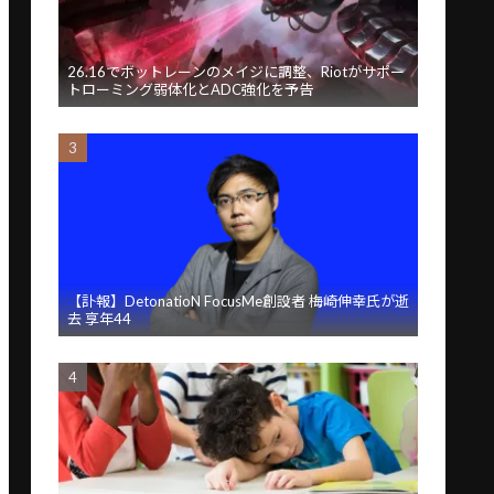
26.16でボットレーンのメイジに調整、Riotがサポー
トローミング弱体化とADC強化を予告
【訃報】DetonatioN FocusMe創設者 梅崎伸幸氏が逝
去 享年44