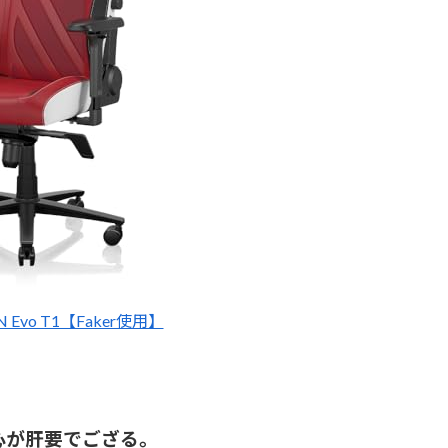
TAN Evo T1【Faker使用】
心が肝要でござる。