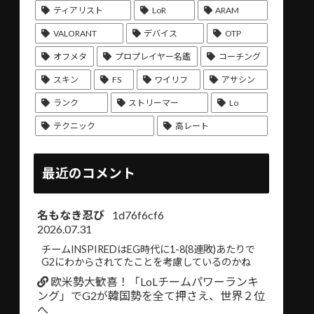
ティアリスト
LoR
ARAM
VALORANT
デバイス
OTP
オフメタ
プロプレイヤー名鑑
コーチング
スキン
FS
ワイリフ
アサシン
ランク
ストリーマー
Lo
テクニック
高レート
最近のコメント
名もなき忍び
1d76f6cf6
2026.07.31
チームINSPIREDはEG時代に1-8(8連敗)あたりで
G2にわからされてたことを考慮しているのかね
欧米勢大歓喜！「LoLチームパワーランキ
ング」でG2が韓国勢を全て押さえ、世界２位
へ