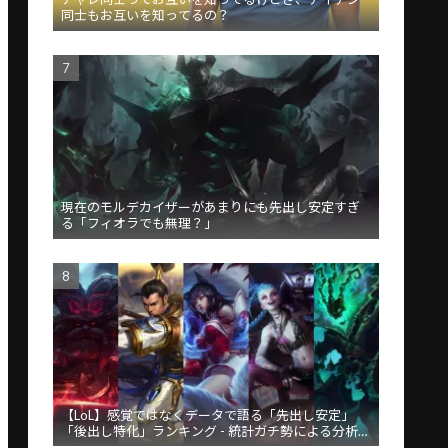
同士もお互いを知ってるの？
現在のモルデカイザーがあまりにも先出し安定すぎ
る「フィオラでも無理？」
【LoL】感覚ではなくデータで語る「先出し安定」
「後出し特化」ランキング - 統計ガチ勢による分析が
話題