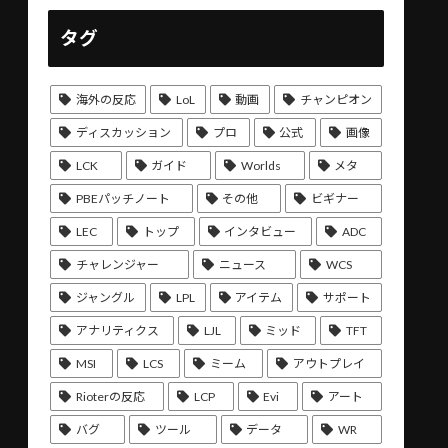
タグ
海外の反応
LoL
動画
チャンピオン
ディスカッション
プロ
公式
画像
LCK
ガイド
Worlds
メタ
PBEパッチノート
その他
ビギナー
LEC
トップ
インタビュー
ADC
チャレンジャー
ニュース
WCS
ジャングル
LPL
アイテム
サポート
アナリティクス
LJL
ミッド
TFT
MSI
LCS
ミーム
アウトプレイ
Rioterの反応
LCP
Evi
アート
バグ
ツール
データ
WR