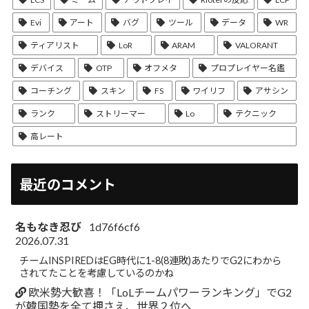
Evi
アート
バグ
ツール
データ
WR
ティアリスト
LoR
ARAM
VALORANT
デバイス
OTP
オフメタ
プロプレイヤー名鑑
コーチング
スキン
FS
ワイリフ
アサシン
ランク
ストリーマー
Lo
テクニック
高レート
最近のコメント
名もなき忍び
1d76f6cf6
2026.07.31
チームINSPIREDはEG時代に1-8(8連敗)あたりでG2にわから
されてたことを考慮しているのかね
欧米勢大歓喜！「LoLチームパワーランキング」でG2
が韓国勢を全て押さえ、世界２位へ