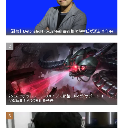
【訃報】DetonatioN FocusMe創設者 梅崎伸幸氏が逝去 享年44
26.16でボットレーンのメイジに調整、Riotがサポートローミン
グ弱体化とADC強化を予告