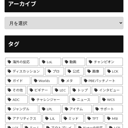
アーカイブ
タグ
海外の反応
LoL
動画
チャンピオン
ディスカッション
プロ
公式
画像
LCK
ガイド
Worlds
メタ
PBEパッチノート
その他
ビギナー
LEC
トップ
インタビュー
ADC
チャレンジャー
ニュース
WCS
ジャングル
LPL
アイテム
サポート
アナリティクス
LJL
ミッド
TFT
MSI
LCS
ミーム
アウトプレイ
Rioterの反応
LCP