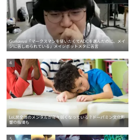
Gumayusi「マークスマンを使いたくてADCを選んだのに、メイ
ジに苦しめられている」メイジボットメタに苦言
LoL民全体のメンタルが年々弱くなっている？ドーパミン文化影
響の指摘も