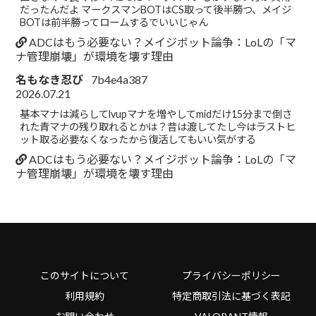
だったんだよ マークスマンBOTはCS取って後半勝つ、メイジ
BOTは前半勝ってロームするでいいじゃん
ADCはもう必要ない？メイジボット論争：LoLの「マ
ナ管理崩壊」が環境を壊す理由
名もなき忍び
7b4e4a387
2026.07.21
基本マナは減らしてlvupマナを増やしてmidだけ15分まで倒さ
れた青マナの残り取れるとかは？昔は渡してたし今はラストヒ
ット取る必要なくなったから復活してもいい気がする
ADCはもう必要ない？メイジボット論争：LoLの「マ
ナ管理崩壊」が環境を壊す理由
このサイトについて
プライバシーポリシー
利用規約
特定商取引法に基づく表記