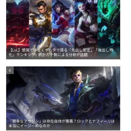
【LoL】感覚ではなくデータで語る「先出し安定」「後出し特
化」ランキング - 統計ガチ勢による分析が話題
「簡単なアサシン」は存在自体が害悪？ロックとナフィーリは
本当にイージー枠なのか