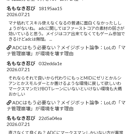
名もなき忍び
18195aa15
2026.07.21
マナ枯れてスキル使えなくなるの普通に面白くなかったしし
ょうがないね。 adcに関してはファーストコアの素材の弱さが
効いていると思う。メイジはコア出来てなくてもゲーム参加で
きるけどadcは無理。 ...
ADCはもう必要ない？メイジボット論争：LoLの「マ
ナ管理崩壊」が環境を壊す理由
名もなき忍び
032edda1e
2026.07.21
それならそれで良いから代わりにもっとMIDにゼリとかルシ
アンとかスモルダーとか置けるような環境に戻して欲しいわ
マークスマンだけBOTレーンにいないといけない環境も大概
おかしい
ADCはもう必要ない？メイジボット論争：LoLの「マ
ナ管理崩壊」が環境を壊す理由
名もなき忍び
22d5a04ea
2026.07.21
直さなくて良くね？ ADCにマークスマンしかいない方が異常