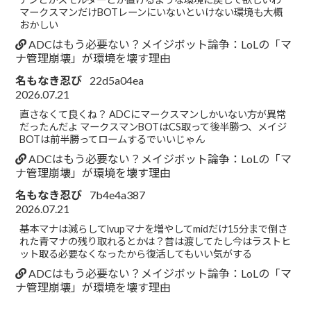
マークスマンだけBOTレーンにいないといけない環境も大概
おかしい
ADCはもう必要ない？メイジボット論争：LoLの「マ
ナ管理崩壊」が環境を壊す理由
名もなき忍び
22d5a04ea
2026.07.21
直さなくて良くね？ ADCにマークスマンしかいない方が異常
だったんだよ マークスマンBOTはCS取って後半勝つ、メイジ
BOTは前半勝ってロームするでいいじゃん
ADCはもう必要ない？メイジボット論争：LoLの「マ
ナ管理崩壊」が環境を壊す理由
名もなき忍び
7b4e4a387
2026.07.21
基本マナは減らしてlvupマナを増やしてmidだけ15分まで倒さ
れた青マナの残り取れるとかは？昔は渡してたし今はラストヒ
ット取る必要なくなったから復活してもいい気がする
ADCはもう必要ない？メイジボット論争：LoLの「マ
ナ管理崩壊」が環境を壊す理由