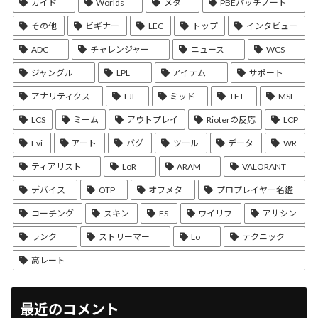
ガイド
Worlds
メタ
PBEパッチノート
その他
ビギナー
LEC
トップ
インタビュー
ADC
チャレンジャー
ニュース
WCS
ジャングル
LPL
アイテム
サポート
アナリティクス
LJL
ミッド
TFT
MSI
LCS
ミーム
アウトプレイ
Rioterの反応
LCP
Evi
アート
バグ
ツール
データ
WR
ティアリスト
LoR
ARAM
VALORANT
デバイス
OTP
オフメタ
プロプレイヤー名鑑
コーチング
スキン
FS
ワイリフ
アサシン
ランク
ストリーマー
Lo
テクニック
高レート
最近のコメント