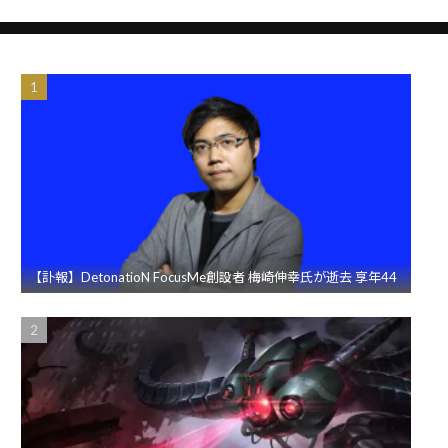
【訃報】DetonatioN FocusMe創設者 梅崎伸幸氏が逝去 享年44