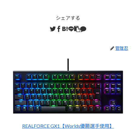
シェアする
管理忍
REALFORCE GX1【Worlds優勝選手使用】