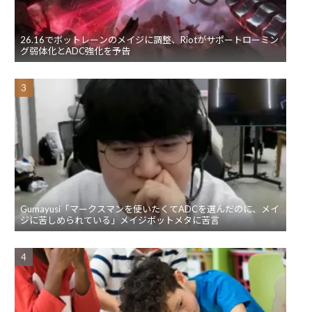
26.16でボットレーンのメイジに調整、Riotがサポートローミン
グ弱体化とADC強化を予告
Gumayusi「マークスマンを使いたくてADCを選んだのに、メイ
ジに苦しめられている」メイジボットメタに苦言