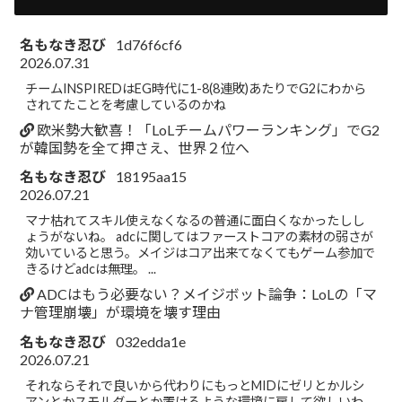
名もなき忍び
1d76f6cf6
2026.07.31
チームINSPIREDはEG時代に1-8(8連敗)あたりでG2にわから
されてたことを考慮しているのかね
欧米勢大歓喜！「LoLチームパワーランキング」でG2
が韓国勢を全て押さえ、世界２位へ
名もなき忍び
18195aa15
2026.07.21
マナ枯れてスキル使えなくなるの普通に面白くなかったしし
ょうがないね。 adcに関してはファーストコアの素材の弱さが
効いていると思う。メイジはコア出来てなくてもゲーム参加で
きるけどadcは無理。 ...
ADCはもう必要ない？メイジボット論争：LoLの「マ
ナ管理崩壊」が環境を壊す理由
名もなき忍び
032edda1e
2026.07.21
それならそれで良いから代わりにもっとMIDにゼリとかルシ
アンとかスモルダーとか置けるような環境に戻して欲しいわ