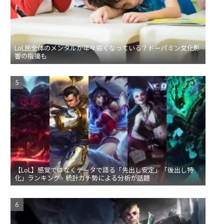
LoL民全体のメンタルが年々弱くなっている？ドーパミン文化影
響の指摘も
【LoL】感覚ではなくデータで語る「先出し安定」「後出し特
化」ランキング - 統計ガチ勢による分析が話題