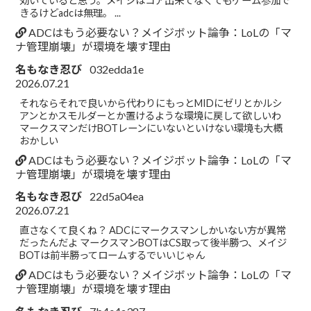
効いていると思う。メイジはコア出来てなくてもゲーム参加で
きるけどadcは無理。 ...
ADCはもう必要ない？メイジボット論争：LoLの「マ
ナ管理崩壊」が環境を壊す理由
名もなき忍び
032edda1e
2026.07.21
それならそれで良いから代わりにもっとMIDにゼリとかルシ
アンとかスモルダーとか置けるような環境に戻して欲しいわ
マークスマンだけBOTレーンにいないといけない環境も大概
おかしい
ADCはもう必要ない？メイジボット論争：LoLの「マ
ナ管理崩壊」が環境を壊す理由
名もなき忍び
22d5a04ea
2026.07.21
直さなくて良くね？ ADCにマークスマンしかいない方が異常
だったんだよ マークスマンBOTはCS取って後半勝つ、メイジ
BOTは前半勝ってロームするでいいじゃん
ADCはもう必要ない？メイジボット論争：LoLの「マ
ナ管理崩壊」が環境を壊す理由