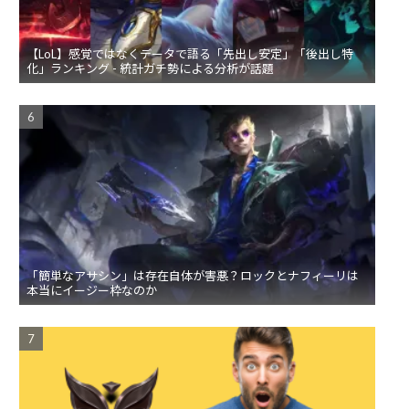
【LoL】感覚ではなくデータで語る「先出し安定」「後出し特
化」ランキング - 統計ガチ勢による分析が話題
「簡単なアサシン」は存在自体が害悪？ロックとナフィーリは
本当にイージー枠なのか