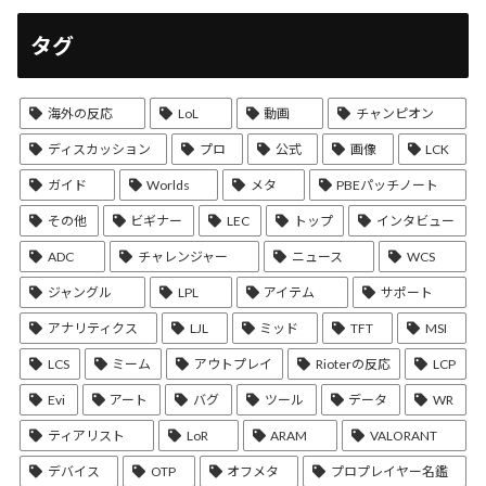
タグ
海外の反応
LoL
動画
チャンピオン
ディスカッション
プロ
公式
画像
LCK
ガイド
Worlds
メタ
PBEパッチノート
その他
ビギナー
LEC
トップ
インタビュー
ADC
チャレンジャー
ニュース
WCS
ジャングル
LPL
アイテム
サポート
アナリティクス
LJL
ミッド
TFT
MSI
LCS
ミーム
アウトプレイ
Rioterの反応
LCP
Evi
アート
バグ
ツール
データ
WR
ティアリスト
LoR
ARAM
VALORANT
デバイス
OTP
オフメタ
プロプレイヤー名鑑