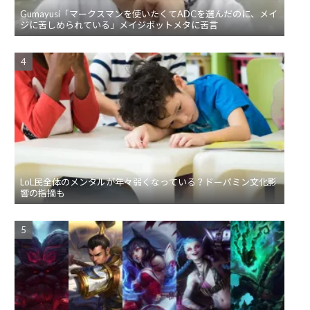
Gumayusi「マークスマンを使いたくてADCを選んだのに、メイ
ジに苦しめられている」メイジボットメタに苦言
LoL民全体のメンタルが年々弱くなっている？ドーパミン文化影
響の指摘も