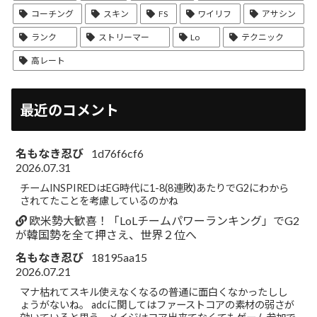
コーチング
スキン
FS
ワイリフ
アサシン
ランク
ストリーマー
Lo
テクニック
高レート
最近のコメント
名もなき忍び
1d76f6cf6
2026.07.31
チームINSPIREDはEG時代に1-8(8連敗)あたりでG2にわから
されてたことを考慮しているのかね
欧米勢大歓喜！「LoLチームパワーランキング」でG2
が韓国勢を全て押さえ、世界２位へ
名もなき忍び
18195aa15
2026.07.21
マナ枯れてスキル使えなくなるの普通に面白くなかったしし
ょうがないね。 adcに関してはファーストコアの素材の弱さが