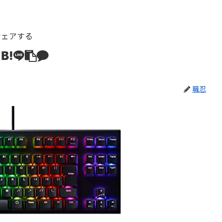
シェアする
職忍