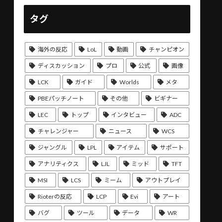
タグ
海外の反応
LoL
動画
チャンピオン
ディスカッション
プロ
公式
画像
LCK
ガイド
Worlds
メタ
PBEパッチノート
その他
ビギナー
LEC
トップ
インタビュー
ADC
チャレンジャー
ニュース
WCS
ジャングル
LPL
アイテム
サポート
アナリティクス
LJL
ミッド
TFT
MSI
LCS
ミーム
アウトプレイ
Rioterの反応
LCP
Evi
アート
バグ
ツール
データ
WR