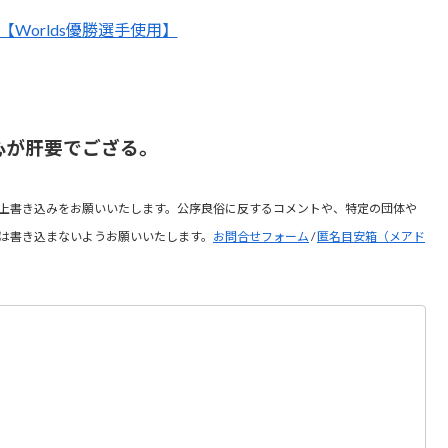
X1【Worlds優勝選手使用】
心が肝要でござる。
上書き込みをお願いいたします。公序良俗に反するコメントや、特定の団体や
は書き込まないようお願いいたします。
お問合せフォーム
/
匿名目安箱（メアド