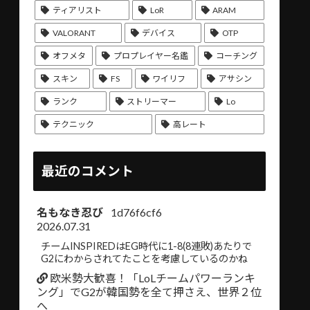
ティアリスト
LoR
ARAM
VALORANT
デバイス
OTP
オフメタ
プロプレイヤー名鑑
コーチング
スキン
FS
ワイリフ
アサシン
ランク
ストリーマー
Lo
テクニック
高レート
最近のコメント
名もなき忍び
1d76f6cf6
2026.07.31
チームINSPIREDはEG時代に1-8(8連敗)あたりで
G2にわからされてたことを考慮しているのかね
欧米勢大歓喜！「LoLチームパワーランキ
ング」でG2が韓国勢を全て押さえ、世界２位
へ