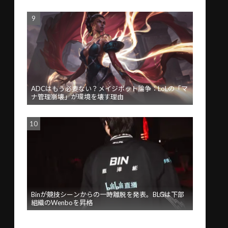
ADCはもう必要ない？メイジボット論争：LoLの「マ
ナ管理崩壊」が環境を壊す理由
Binが競技シーンからの一時離脱を発表。BLGは下部
組織のWenboを昇格