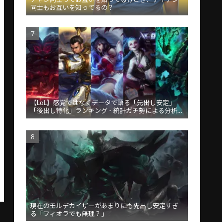
同士もお互いを知ってるの？
【LoL】感覚ではなくデータで語る「先出し安定」
「後出し特化」ランキング - 統計ガチ勢による分析が
話題
現在のモルデカイザーがあまりにも先出し安定すぎ
る「フィオラでも無理？」