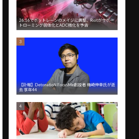
26.16でボットレーンのメイジに調整、Riotがサポー
トローミング弱体化とADC強化を予告
【訃報】DetonatioN FocusMe創設者 梅崎伸幸氏が逝
去 享年44