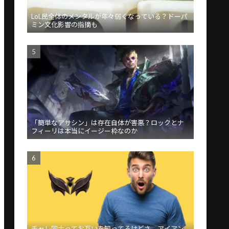
LoL民全体のメンタルが年々弱くなっている？ドーパ
ミン文化影響の指摘も
「簡単なアサシン」は存在自体が害悪？ロックとナ
フィーリは本当にイージー枠なのか
チャレ同士ってお互いを知ってるけどさ、アイアン