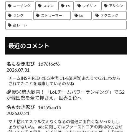
コーチング
スキン
FS
ワイリフ
アサシン
ランク
ストリーマー
Lo
テクニック
高レート
最近のコメント
名もなき忍び
1d76f6cf6
2026.07.31
チームINSPIREDはEG時代に1-8(8連敗)あたりでG2にわから
されてたことを考慮しているのかね
欧米勢大歓喜！「LoLチームパワーランキング」でG2
が韓国勢を全て押さえ、世界２位へ
名もなき忍び
18195aa15
2026.07.21
マナ枯れてスキル使えなくなるの普通に面白くなかったしし
ょうがないね。 adcに関してはファーストコアの素材の弱さが