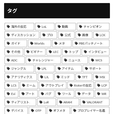
タグ
海外の反応
LoL
動画
チャンピオン
ディスカッション
プロ
公式
画像
LCK
ガイド
Worlds
メタ
PBEパッチノート
その他
ビギナー
LEC
トップ
インタビュー
ADC
チャレンジャー
ニュース
WCS
ジャングル
LPL
アイテム
サポート
アナリティクス
LJL
ミッド
TFT
MSI
LCS
ミーム
アウトプレイ
Rioterの反応
LCP
Evi
アート
バグ
ツール
データ
WR
ティアリスト
LoR
ARAM
VALORANT
デバイス
OTP
オフメタ
プロプレイヤー名鑑