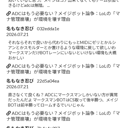
効いていると思う。メイジはコア出来てなくてもゲーム参加で
きるけどadcは無理。 ...
ADCはもう必要ない？メイジボット論争：LoLの「マ
ナ管理崩壊」が環境を壊す理由
名もなき忍び
032edda1e
2026.07.21
それならそれで良いから代わりにもっとMIDにゼリとかルシ
アンとかスモルダーとか置けるような環境に戻して欲しいわ
マークスマンだけBOTレーンにいないといけない環境も大概
おかしい
ADCはもう必要ない？メイジボット論争：LoLの「マ
ナ管理崩壊」が環境を壊す理由
名もなき忍び
22d5a04ea
2026.07.21
直さなくて良くね？ ADCにマークスマンしかいない方が異常
だったんだよ マークスマンBOTはCS取って後半勝つ、メイジ
BOTは前半勝ってロームするでいいじゃん
ADCはもう必要ない？メイジボット論争：LoLの「マ
ナ管理崩壊」が環境を壊す理由