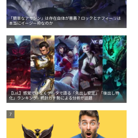
「簡単なアサシン」は存在自体が害悪？ロックとナフィーリは
本当にイージー枠なのか
【LoL】感覚ではなくデータで語る「先出し安定」「後出し特
化」ランキング - 統計ガチ勢による分析が話題