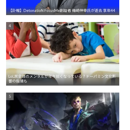
【訃報】DetonatioN FocusMe創設者 梅崎伸幸氏が逝去 享年44
LoL民全体のメンタルが年々弱くなっている？ドーパミン文化影
響の指摘も