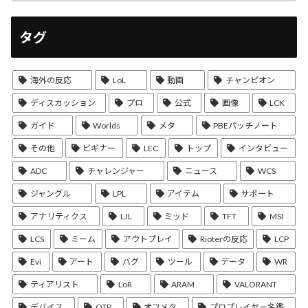
タグ
海外の反応
LoL
動画
チャンピオン
ディスカッション
プロ
公式
画像
LCK
ガイド
Worlds
メタ
PBEパッチノート
その他
ビギナー
LEC
トップ
インタビュー
ADC
チャレンジャー
ニュース
WCS
ジャングル
LPL
アイテム
サポート
アナリティクス
LJL
ミッド
TFT
MSI
LCS
ミーム
アウトプレイ
Rioterの反応
LCP
Evi
アート
バグ
ツール
データ
WR
ティアリスト
LoR
ARAM
VALORANT
デバイス
OTP
オフメタ
プロプレイヤー名鑑