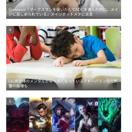
Gumayusi「マークスマンを使いたくてADCを選んだのに、メイ
ジに苦しめられている」メイジボットメタに苦言
LoL民全体のメンタルが年々弱くなっている？ドーパミン文化影
響の指摘も