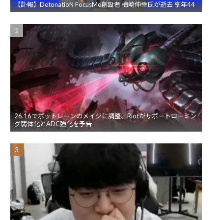
【訃報】DetonatioN FocusMe創設者 梅崎伸幸氏が逝去 享年44
26.16でボットレーンのメイジに調整、Riotがサポートローミン
グ弱体化とADC強化を予告