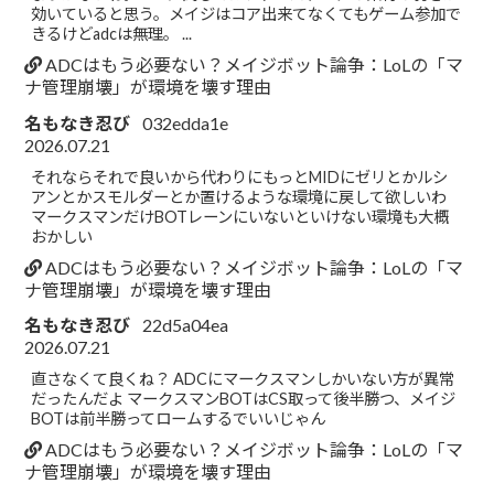
効いていると思う。メイジはコア出来てなくてもゲーム参加で
きるけどadcは無理。 ...
ADCはもう必要ない？メイジボット論争：LoLの「マ
ナ管理崩壊」が環境を壊す理由
名もなき忍び
032edda1e
2026.07.21
それならそれで良いから代わりにもっとMIDにゼリとかルシ
アンとかスモルダーとか置けるような環境に戻して欲しいわ
マークスマンだけBOTレーンにいないといけない環境も大概
おかしい
ADCはもう必要ない？メイジボット論争：LoLの「マ
ナ管理崩壊」が環境を壊す理由
名もなき忍び
22d5a04ea
2026.07.21
直さなくて良くね？ ADCにマークスマンしかいない方が異常
だったんだよ マークスマンBOTはCS取って後半勝つ、メイジ
BOTは前半勝ってロームするでいいじゃん
ADCはもう必要ない？メイジボット論争：LoLの「マ
ナ管理崩壊」が環境を壊す理由