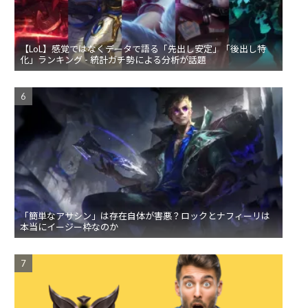
【LoL】感覚ではなくデータで語る「先出し安定」「後出し特
化」ランキング - 統計ガチ勢による分析が話題
「簡単なアサシン」は存在自体が害悪？ロックとナフィーリは
本当にイージー枠なのか