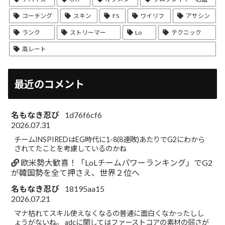
コーチング
スキン
FS
ワイリフ
アサシン
ランク
ストリーマー
Lo
テクニック
高レート
最近のコメント
名もなき忍び
1d76f6cf6
2026.07.31
チームINSPIREDはEG時代に1-8(8連敗)あたりでG2にわから
されてたことを考慮しているのかね
欧米勢大歓喜！「LoLチームパワーランキング」でG2
が韓国勢を全て押さえ、世界２位へ
名もなき忍び
18195aa15
2026.07.21
マナ枯れてスキル使えなくなるの普通に面白くなかったしし
ょうがないね。 adcに関してはファーストコアの素材の弱さが