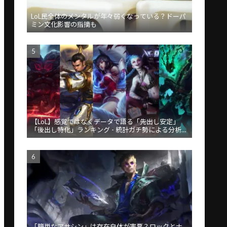
LoL民全体のメンタルが年々弱くなっている？ドーパ
ミン文化影響の指摘も
【LoL】感覚ではなくデータで語る「先出し安定」
「後出し特化」ランキング - 統計ガチ勢による分析が
話題
「簡単なアサシン」は存在自体が害悪？ロックとナ