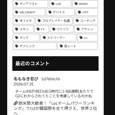
ティアリスト
LoR
ARAM
VALORANT
デバイス
OTP
オフメタ
プロプレイヤー名鑑
コーチング
スキン
FS
ワイリフ
アサシン
ランク
ストリーマー
Lo
テクニック
高レート
最近のコメント
名もなき忍び
1d76f6cf6
2026.07.31
チームINSPIREDはEG時代に1-8(8連敗)あたりで
G2にわからされてたことを考慮しているのかね
欧米勢大歓喜！「LoLチームパワーランキ
ング」でG2が韓国勢を全て押さえ、世界２位
へ