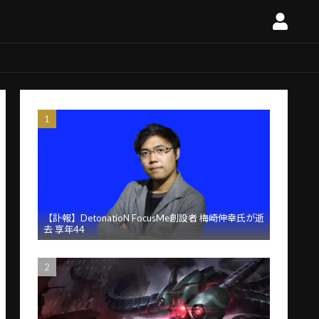
【訃報】DetonatioN FocusMe創設者 梅崎伸幸氏が逝
去 享年44