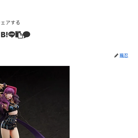
シェアする
職忍