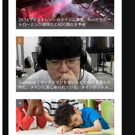
26.16でボットレーンのメイジに調整、Riotがサポー
トローミング弱体化とADC強化を予告
Gumayusi「マークスマンを使いたくてADCを選んだ
のに、メイジに苦しめられている」メイジボットメ
タに苦言