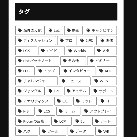
タグ
海外の反応
LoL
動画
チャンピオン
ディスカッション
プロ
公式
画像
LCK
ガイド
Worlds
メタ
PBEパッチノート
その他
ビギナー
LEC
トップ
インタビュー
ADC
チャレンジャー
ニュース
WCS
ジャングル
LPL
アイテム
サポート
アナリティクス
LJL
ミッド
TFT
MSI
LCS
ミーム
アウトプレイ
Rioterの反応
LCP
Evi
アート
バグ
ツール
データ
WR