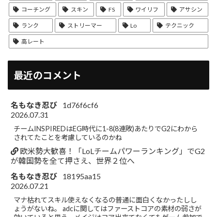
コーチング
スキン
FS
ワイリフ
アサシン
ランク
ストリーマー
Lo
テクニック
高レート
最近のコメント
名もなき忍び
1d76f6cf6
2026.07.31
チームINSPIREDはEG時代に1-8(8連敗)あたりでG2にわから
されてたことを考慮しているのかね
欧米勢大歓喜！「LoLチームパワーランキング」でG2
が韓国勢を全て押さえ、世界２位へ
名もなき忍び
18195aa15
2026.07.21
マナ枯れてスキル使えなくなるの普通に面白くなかったしし
ょうがないね。 adcに関してはファーストコアの素材の弱さが