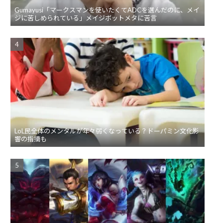
Gumayusi「マークスマンを使いたくてADCを選んだのに、メイ
ジに苦しめられている」メイジボットメタに苦言
LoL民全体のメンタルが年々弱くなっている？ドーパミン文化影
響の指摘も