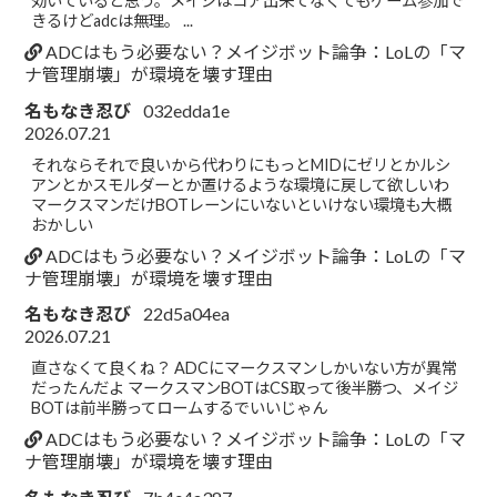
効いていると思う。メイジはコア出来てなくてもゲーム参加で
きるけどadcは無理。 ...
ADCはもう必要ない？メイジボット論争：LoLの「マ
ナ管理崩壊」が環境を壊す理由
名もなき忍び
032edda1e
2026.07.21
それならそれで良いから代わりにもっとMIDにゼリとかルシ
アンとかスモルダーとか置けるような環境に戻して欲しいわ
マークスマンだけBOTレーンにいないといけない環境も大概
おかしい
ADCはもう必要ない？メイジボット論争：LoLの「マ
ナ管理崩壊」が環境を壊す理由
名もなき忍び
22d5a04ea
2026.07.21
直さなくて良くね？ ADCにマークスマンしかいない方が異常
だったんだよ マークスマンBOTはCS取って後半勝つ、メイジ
BOTは前半勝ってロームするでいいじゃん
ADCはもう必要ない？メイジボット論争：LoLの「マ
ナ管理崩壊」が環境を壊す理由