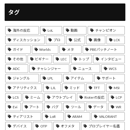
タグ
海外の反応
LoL
動画
チャンピオン
ディスカッション
プロ
公式
画像
LCK
ガイド
Worlds
メタ
PBEパッチノート
その他
ビギナー
LEC
トップ
インタビュー
ADC
チャレンジャー
ニュース
WCS
ジャングル
LPL
アイテム
サポート
アナリティクス
LJL
ミッド
TFT
MSI
LCS
ミーム
アウトプレイ
Rioterの反応
LCP
Evi
アート
バグ
ツール
データ
WR
ティアリスト
LoR
ARAM
VALORANT
デバイス
OTP
オフメタ
プロプレイヤー名鑑