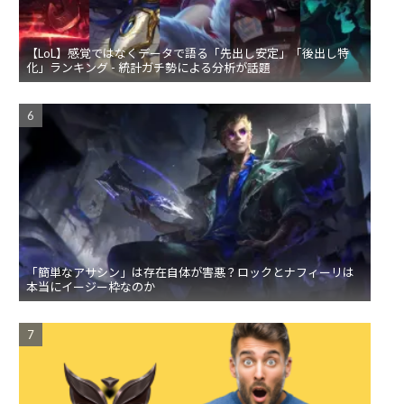
【LoL】感覚ではなくデータで語る「先出し安定」「後出し特
化」ランキング - 統計ガチ勢による分析が話題
「簡単なアサシン」は存在自体が害悪？ロックとナフィーリは
本当にイージー枠なのか