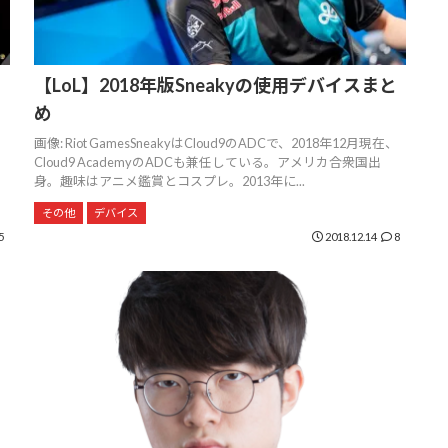
【LoL】2018年版Sneakyの使用デバイスまと
め
画像: Riot GamesSneakyはCloud9のADCで、2018年12月現在、
Cloud9 AcademyのADCも兼任している。アメリカ合衆国出
身。趣味はアニメ鑑賞とコスプレ。2013年に...
その他
デバイス
5
2018.12.14
8