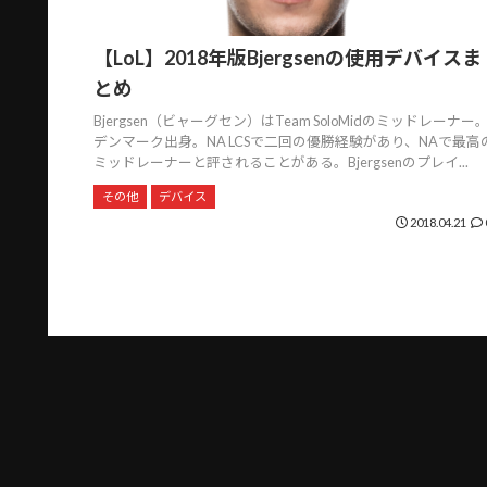
【LoL】2018年版Bjergsenの使用デバイスま
とめ
Bjergsen（ビャーグセン）はTeam SoloMidのミッドレーナー
デンマーク出身。NA LCSで二回の優勝経験があり、NAで最高
ミッドレーナーと評されることがある。Bjergsenのプレイ...
その他
デバイス
2018.04.21