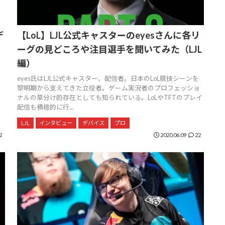
デ
【LoL】LJL公式キャスターのeyesさんに各リ
ーグの見どころや注目選手を聞いてみた（LJL
編）
eyes氏はLJL公式キャスター、配信者。日本のLoL競技シーンを
黎明期から支えてきた立役者。ゲーム実況者のプロフェッショ
ナルの草分け的存在としても知られている。LoLやTFTのプレイ
配信も積極的に行...
LJL
インタビュー
デバイス
プロ
2
2020.06.09
22