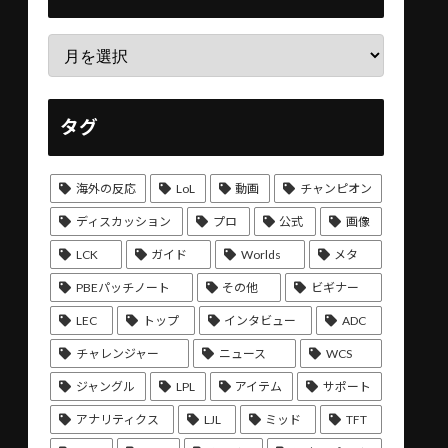
タグ
海外の反応
LoL
動画
チャンピオン
ディスカッション
プロ
公式
画像
LCK
ガイド
Worlds
メタ
PBEパッチノート
その他
ビギナー
LEC
トップ
インタビュー
ADC
チャレンジャー
ニュース
WCS
ジャングル
LPL
アイテム
サポート
アナリティクス
LJL
ミッド
TFT