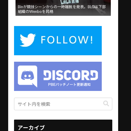
Binが競技シーンからの一時離脱を発表。BLGは下部
組織のWenboを昇格
アーカイブ