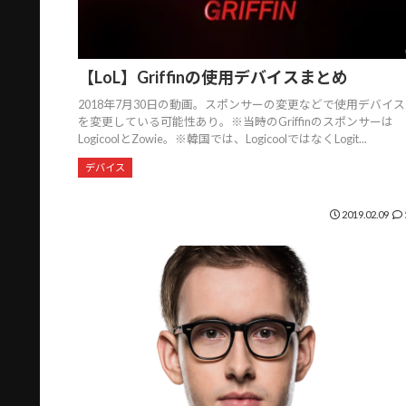
【LoL】Griffinの使用デバイスまとめ
2018年7月30日の動画。スポンサーの変更などで使用デバイス
を変更している可能性あり。※当時のGriffinのスポンサーは
LogicoolとZowie。※韓国では、LogicoolではなくLogit...
デバイス
2019.02.09