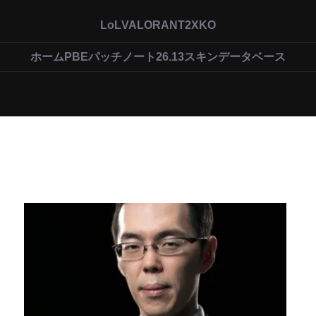
LoL
VALORANT
2XKO
ホーム
PBEパッチノート26.13
スキンデータベース