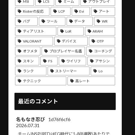
MSI
LCS
ミーム
アウトプレイ
Rioterの反応
LCP
Evi
アート
バグ
ツール
データ
WR
ティアリスト
LoR
ARAM
VALORANT
デバイス
OTP
オフメタ
プロプレイヤー名鑑
コーチング
スキン
FS
ワイリフ
アサシン
ランク
ストリーマー
Lo
テクニック
高レート
最近のコメント
名もなき忍び
1d76f6cf6
2026.07.31
チームINSPIREDはEG時代に1-8(8連敗)あたりで