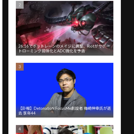
26.16でボットレーンのメイジに調整、Riotがサポー
トローミング弱体化とADC強化を予告
【訃報】DetonatioN FocusMe創設者 梅崎伸幸氏が逝
去 享年44