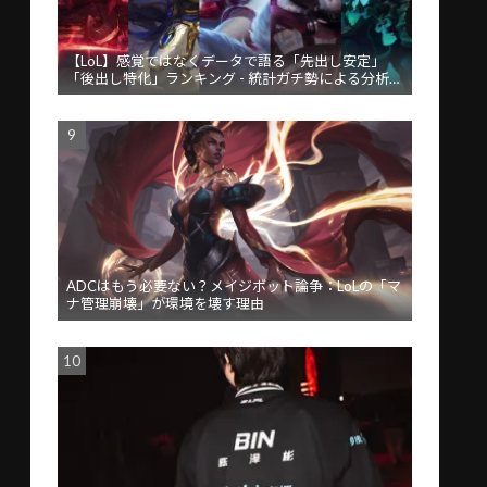
【LoL】感覚ではなくデータで語る「先出し安定」
「後出し特化」ランキング - 統計ガチ勢による分析が
話題
ADCはもう必要ない？メイジボット論争：LoLの「マ
ナ管理崩壊」が環境を壊す理由