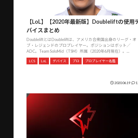
【LoL】【2020年最新版】Doubleliftの使用
バイスまとめ
DoubleliftとはDoubleliftは、アメリカ合衆国出身のリーグ・オ
ブ・レジェンドのプロプレイヤー。ポジションはボット／
ADC。Team SoloMid（TSM）所属（2020年6月現在）。...
LCS
LoL
デバイス
プロ
プロプレイヤー名鑑
2020.06.19
1