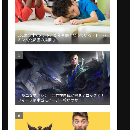
LoL民全体のメンタルが年々弱くなっている？ドーパ
ミン文化影響の指摘も
「簡単なアサシン」は存在自体が害悪？ロックとナ
フィーリは本当にイージー枠なのか