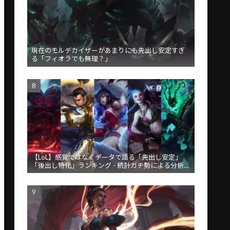
現在のモルデカイザーがあまりにも先出し安定すぎ
る「フィオラでも無理？」
【LoL】感覚ではなくデータで語る「先出し安定」
「後出し特化」ランキング - 統計ガチ勢による分析が
話題