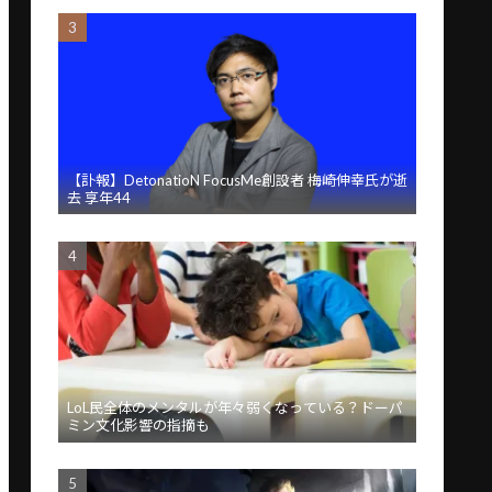
【訃報】DetonatioN FocusMe創設者 梅崎伸幸氏が逝
去 享年44
LoL民全体のメンタルが年々弱くなっている？ドーパ
ミン文化影響の指摘も