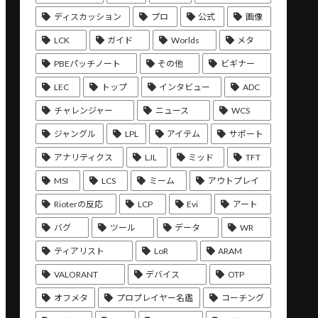
ディスカッション
プロ
公式
画像
LCK
ガイド
Worlds
メタ
PBEパッチノート
その他
ビギナー
LEC
トップ
インタビュー
ADC
チャレンジャー
ニュース
WCS
ジャングル
LPL
アイテム
サポート
アナリティクス
LJL
ミッド
TFT
MSI
LCS
ミーム
アウトプレイ
Rioterの反応
LCP
Evi
アート
バグ
ツール
データ
WR
ティアリスト
LoR
ARAM
VALORANT
デバイス
OTP
オフメタ
プロプレイヤー名鑑
コーチング