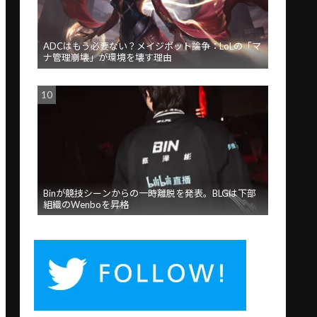
ADCはもう必要ない？メイジボット論争：LoLの「マ
ナ管理崩壊」が環境を壊す理由
Binが競技シーンからの一時離脱を発表。BLGは下部
組織のWenboを昇格