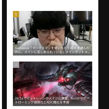
Gumayusi「マークスマンを使いたくてADCを選んだ
のに、メイジに苦しめられている」メイジボットメ
タに苦言
26.16でボットレーンのメイジに調整、Riotがサポー
トローミング弱体化とADC強化を予告