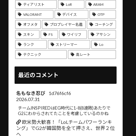
ティアリスト
LoR
ARAM
VALORANT
デバイス
OTP
オフメタ
プロプレイヤー名鑑
コーチング
スキン
FS
ワイリフ
アサシン
ランク
ストリーマー
Lo
テクニック
高レート
最近のコメント
名もなき忍び
1d76f6cf6
2026.07.31
チームINSPIREDはEG時代に1-8(8連敗)あたりで
G2にわからされてたことを考慮しているのかね
欧米勢大歓喜！「LoLチームパワーランキ
ング」でG2が韓国勢を全て押さえ、世界２位
へ