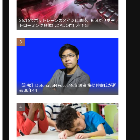
26.16でボットレーンのメイジに調整、Riotがサポー
トローミング弱体化とADC強化を予告
【訃報】DetonatioN FocusMe創設者 梅崎伸幸氏が逝
去 享年44