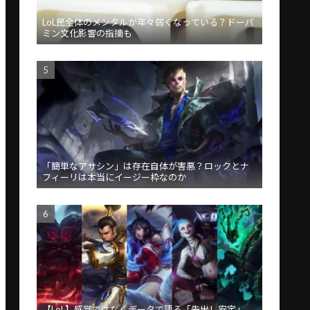
LoL民全体のメンタルが年々弱くなっている？ドーパ
ミン文化影響の指摘も
「簡単なアサシン」は存在自体が害悪？ロックとナ
フィーリは本当にイージー枠なのか
【LoL】感覚ではなくデータで語る「先出し安定」