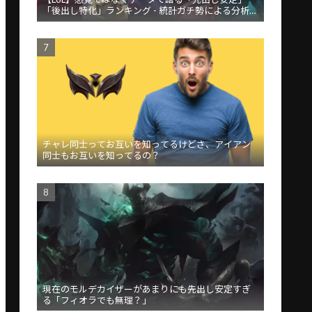
「後出し特化」ランキング - 統計ガチ勢による分析が
話題
チャレ同士ってお互いを知ってるけどさ、アイアン
同士もお互いを知ってるの？
現在のモルデカイザーがあまりにも先出し安定すぎ
る「フィオラでも無理？」