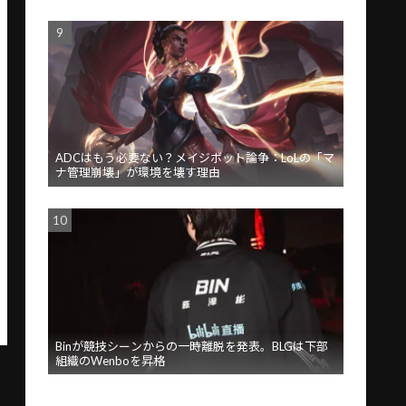
ADCはもう必要ない？メイジボット論争：LoLの「マ
ナ管理崩壊」が環境を壊す理由
Binが競技シーンからの一時離脱を発表。BLGは下部
組織のWenboを昇格