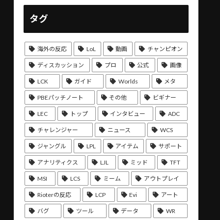
タグ
海外の反応
LoL
動画
チャンピオン
ディスカッション
プロ
公式
画像
LCK
ガイド
Worlds
メタ
PBEパッチノート
その他
ビギナー
LEC
トップ
インタビュー
ADC
チャレンジャー
ニュース
WCS
ジャングル
LPL
アイテム
サポート
アナリティクス
LJL
ミッド
TFT
MSI
LCS
ミーム
アウトプレイ
Rioterの反応
LCP
Evi
アート
バグ
ツール
データ
WR