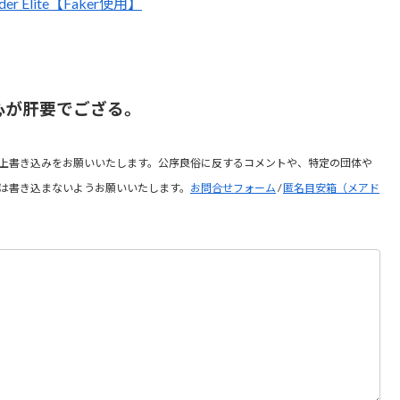
dder Elite【Faker使用】
心が肝要でござる。
上書き込みをお願いいたします。公序良俗に反するコメントや、特定の団体や
は書き込まないようお願いいたします。
お問合せフォーム
/
匿名目安箱（メアド