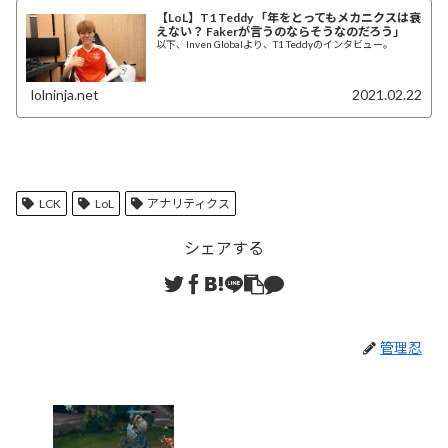
【LoL】T1 Teddy 「年をとってもメカニクスは衰
えない？ Fakerが言うのならそうなのだろう」
以下、Inven Globalより、T1 Teddyのインタビュー。
lolninja.net
2021.02.22
LCK
LoL
アナリティクス
シェアする
管理忍