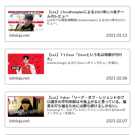
【LoL】Cloudtemplarによる2021年LCK各チー
ムのレビュー
LCK元プロ現名物解説Cloudtemplarによる2021年のLCKレ
ビュー。
lolninja.net
2021.01.13
【LoL】T1 Zeus「Zeusという名は母親が付け
た」
Ashley KangによるT1 Zeusへのインタビューを紹介。
lolninja.net
2021.02.06
【LoL】Faker「リーグ・オブ・レジェンドのプ
ロ選手の平均年齢は今後上がると思っている。偏
見を打ち破るためには勝ち続けるしかない」
Korizonより、LCKプレスカンファレンスにおけるFakerの
インタビューを紹介。
lolninja.net
2021.02.07