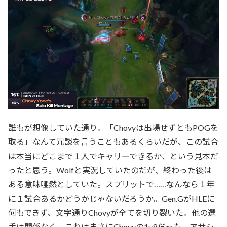
誰もが想像していた通り。「Chovyは出場せずともPOGを
取る」なんて冗談を言うこともあるくらいだが、この試合
は本当にどこまで１人でキャリーできるか、という見本だ
ったと思う。Wolfと実況していたのだが、終わった後は
ある意味唖然としていた。スプリットで……なんなら１年
に１試合あるかどうかじゃないだろうか。Gen.GがHLEに
何もできず、文字通りChovyが全てを切り裂いた。他の選
手は関係なく、これはまさにChovyの1v9だった。アサシ