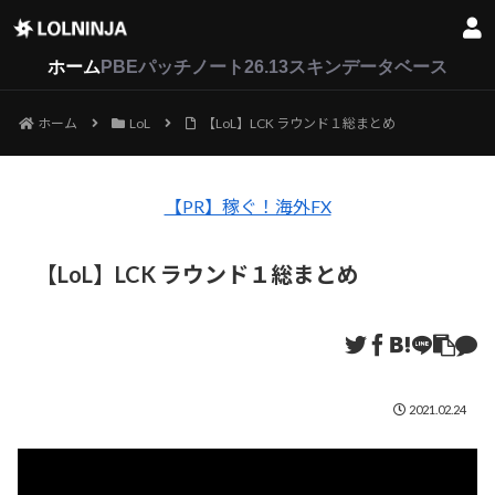
LoL
VALORANT
2XKO
ホーム
PBEパッチノート26.13
スキンデータベース
ホーム
LoL
【LoL】LCK ラウンド１総まとめ
【PR】稼ぐ！海外FX
【LoL】LCK ラウンド１総まとめ
2021.02.24