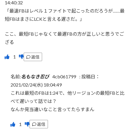
14:40:32
「最速FBはレベル１ファイトで起こったのだろうが……最
短FBはまさにLCKと言える遅さだ。」
ここ、最短FBじゃなくて最遅FBの方が正しいと思うでご
ざる
返信
名前:
名もなき忍び
4cb061799
:
投稿日：
2021/02/24(水) 18:04:49
これは最短のFBは1:24で、他リージョンの最短FBと比
べて遅いって話では？
なんか見当違いなこと言ってたらすまん
返信