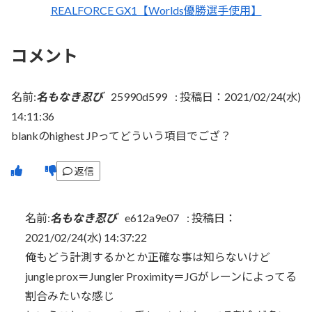
REALFORCE GX1【Worlds優勝選手使用】
コメント
名前:
名もなき忍び
25990d599
:
投稿日：2021/02/24(水)
14:11:36
blankのhighest JPってどういう項目でござ？
返信
名前:
名もなき忍び
e612a9e07
:
投稿日：
2021/02/24(水) 14:37:22
俺もどう計測するかとか正確な事は知らないけど
jungle prox＝Jungler Proximity＝JGがレーンによってる
割合みたいな感じ