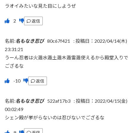
ラオイみたいな見た目にしようぜ
返信
名前:
名もなき忍び
80c67f421
:
投稿日：2022/04/14(木)
23:31:21
うーん忍者は火遁水遁土遁木遁雷遁使えるから殿堂入りで
ござるな
返信
名前:
名もなき忍び
522af17b3
:
投稿日：2022/04/15(金)
00:02:49
シェン殿が挙がらないのは忍びないでござるな
返信