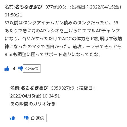
名前:
名もなき忍び
377ef103c
:
投稿日：2022/04/15(金)
01:58:21
S7以前はタンクアイテムガン積みのタンクだったが、S8
あたりで急にQのAPレシオを上げられてフルAPチャンプ
になり、QがかすっただけでADCの体力を10割飛ばす破壊
神になったのマジで面白かった。速攻ナーフ来てそっから
Riotも調整に困ってサポート送りになってたな。
返信
名前:
名もなき忍び
3959327b9
:
投稿日：
2022/04/15(金) 10:34:51
あの瞬間のガリオ好き
返信