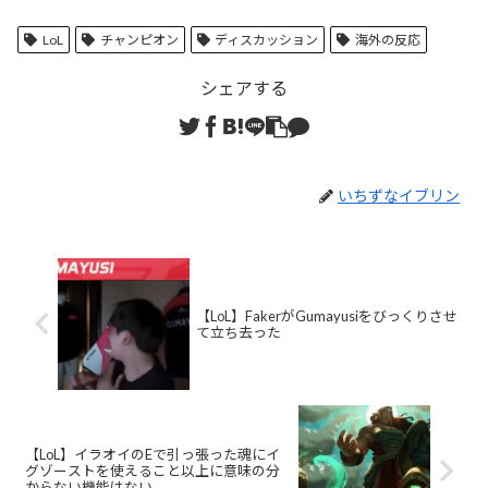
LoL
チャンピオン
ディスカッション
海外の反応
シェアする
いちずなイブリン
【LoL】FakerがGumayusiをびっくりさせ
て立ち去った
【LoL】イラオイのEで引っ張った魂にイ
グゾーストを使えること以上に意味の分
からない機能はない