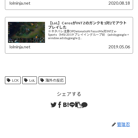
ダメージトレードで負けたり、タワー下に押し...
lolninja.net
2020.08.18
【LoL】CerosがINTZのガンクを1対2でアウト
プレイした
※ネタバレ注意OP DetonatioN FocusMe対INTZ e-
Sports（MSI 2019 プレイイングループB） (adsbygoogle =
window.adsbygoogle ||...
lolninja.net
2019.05.06
LCK
LoL
海外の反応
シェアする
管理忍