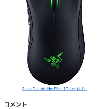
Razer DeathAdder Elite【Faker使用】
コメント