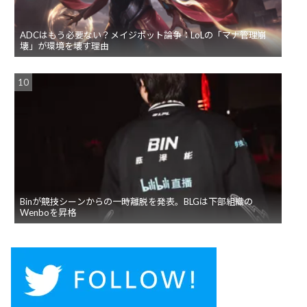
ADCはもう必要ない？メイジボット論争：LoLの「マナ管理崩
壊」が環境を壊す理由
Binが競技シーンからの一時離脱を発表。BLGは下部組織の
Wenboを昇格