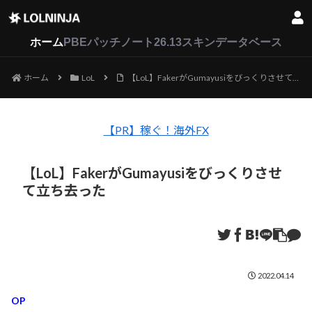
LoL
VALORANT
2XKO
ホーム
PBEパッチノート26.13
スキンデータベース
ホーム
LoL
【LoL】FakerがGumayusiをびっくりさせて立ち去った
【PR】稼ぐ！海外FX
【LoL】FakerがGumayusiをびっくりさせ
て立ち去った
2022.04.14
OP