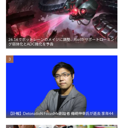
26.16でボットレーンのメイジに調整、Riotがサポートローミン
グ弱体化とADC強化を予告
【訃報】DetonatioN FocusMe創設者 梅崎伸幸氏が逝去 享年44