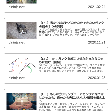
lolninja.net
2021.02.24
【LoL】当たり前だけどなかなかできないガンク
の前の３つの質問
OPガンクを成功させるために、自分に問いかけたい３つの
質問は以下だ。 こちら側には十分なダメージがあるだろう
か？ 敵のトップがサイオンで、こちらはトップソラカ、君
がラムスジャングルなら、サイオンは下が...
lolninja.net
2020.11.21
【LoL】TIP：ガンクを成功させたかったらこっ
ちに動け（図解）
OPジャングルメインとしてマジで腹が立つ。プラチナ帯で
さえこういう事が起こる。こういうことをしておきなが
ら、ガンクの失敗をジャングラーのせいにすることはでき
ない。前に出るなんて、相手にバレバレの行動だ...
lolninja.net
2020.01.23
【LoL】もし味方ジャングラーにガンクに来てほ
しかったら、自分から先においしい情報を伝えよ
う
OP俺はダイヤモンドでトップメインなんだけど、ジャング
ルを練習したかったので、最近サブアカを作ったんだ。そ
れで、低レートで特有のことだなぁと改めて感じたのは、