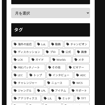
タグ
海外の反応
LoL
動画
チャンピオン
ディスカッション
プロ
公式
画像
LCK
ガイド
Worlds
メタ
PBEパッチノート
その他
ビギナー
LEC
トップ
インタビュー
ADC
チャレンジャー
ニュース
WCS
ジャングル
LPL
アイテム
サポート
アナリティクス
LJL
ミッド
TFT