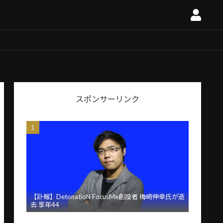
スポンサーリンク
【訃報】DetonatioN FocusMe創設者 梅崎伸幸氏が逝
去 享年44