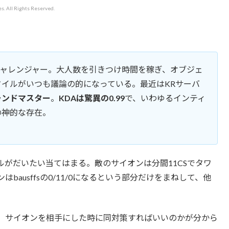
s. All Rights Reserved.
チャレンジャー。大人数を引きつけ時間を稼ぎ、オブジェ
イルがいつも議論の的になっている。最近はKRサーバ
ランドマスター
。
KDAは驚異の0.99
で、いわゆるインティ
の神的な存在。
がだいたい当てはまる。敵のサイオンは分間11CSでタワ
ausffsの0/11/0になるという部分だけをまねして、他
、サイオンを相手にした時に同対策すればいいのかが分から