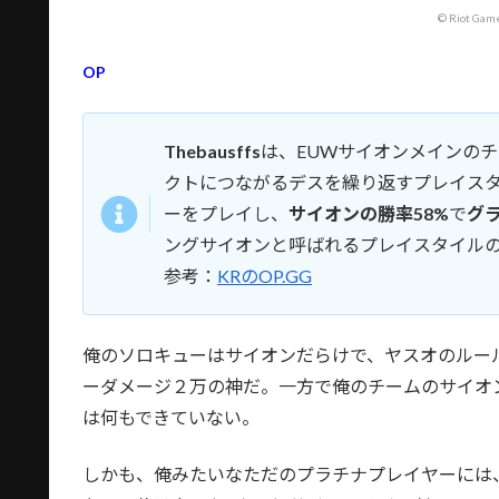
© Riot Game
OP
Thebausffs
は、EUWサイオンメインの
クトにつながるデスを繰り返すプレイスタ
ーをプレイし、
サイオンの勝率58%
で
グ
ングサイオンと呼ばれるプレイスタイル
参考：
KRのOP.GG
俺のソロキューはサイオンだらけで、ヤスオのルール
ーダメージ２万の神だ。一方で俺のチームのサイオンはb
は何もできていない。
しかも、俺みたいなただのプラチナプレイヤーには