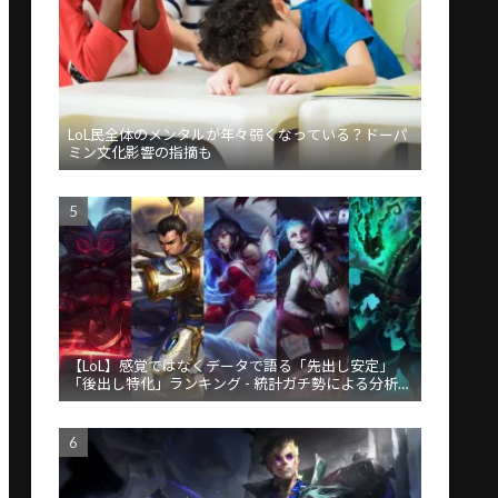
LoL民全体のメンタルが年々弱くなっている？ドーパ
ミン文化影響の指摘も
【LoL】感覚ではなくデータで語る「先出し安定」
「後出し特化」ランキング - 統計ガチ勢による分析が
話題