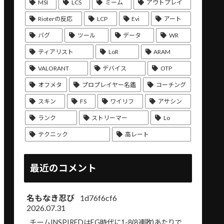
MSI
LCS
ミーム
アウトプレイ
Rioterの反応
LCP
Evi
アート
バグ
ツール
データ
WR
ティアリスト
LoR
ARAM
VALORANT
デバイス
OTP
オフメタ
プロプレイヤー名鑑
コーチング
スキン
FS
ワイリフ
アサシン
ランク
ストリーマー
Lo
テクニック
高レート
最近のコメント
名もなき忍び
1d76f6cf6
2026.07.31
チームINSPIREDはEG時代に1-8(8連敗)あたりで