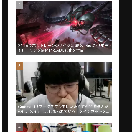
26.16でボットレーンのメイジに調整、Riotがサポー
トローミング弱体化とADC強化を予告
Gumayusi「マークスマンを使いたくてADCを選んだ
のに、メイジに苦しめられている」メイジボットメ
タに苦言