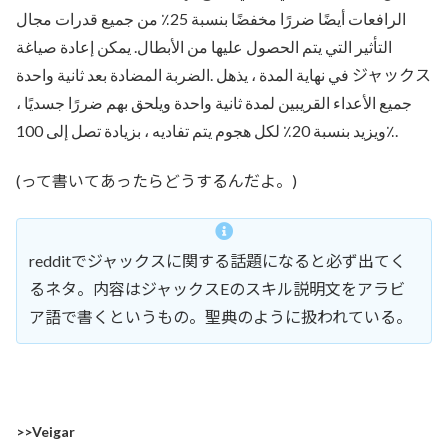
الرافعات أيضًا ضررًا مخفضًا بنسبة 25٪ من جميع قدرات مجال
التأثير التي يتم الحصول عليها من الأبطال. يمكن إعادة صياغة
الضربة المضادة بعد ثانية واحدة. ‎في نهاية المدة ، يذهل ジャックス
جميع الأعداء القريبين لمدة ثانية واحدة ويلحق بهم ضررًا جسديًا ،
ويزيد بنسبة 20٪ لكل هجوم يتم تفاديه ، بزيادة تصل إلى 100٪.
(って書いてあったらどうするんだよ。)
redditでジャックスに関する話題になると必ず出てく
るネタ。内容はジャックスEのスキル説明文をアラビ
ア語で書くというもの。聖典のように扱われている。
>>
Veigar