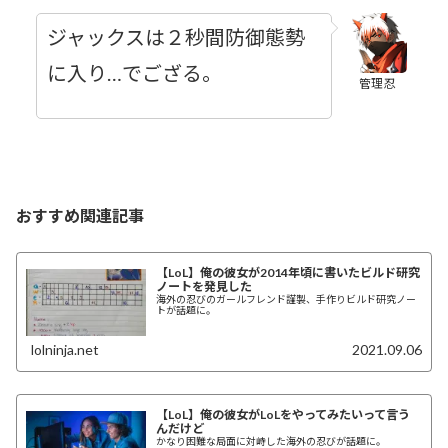
ジャックスは２秒間防御態勢
に入り…でござる。
管理忍
おすすめ関連記事
【LoL】俺の彼女が2014年頃に書いたビルド研究
ノートを発見した
海外の忍びのガールフレンド謹製、手作りビルド研究ノー
トが話題に。
lolninja.net
2021.09.06
【LoL】俺の彼女がLoLをやってみたいって言う
んだけど
かなり困難な局面に対峙した海外の忍びが話題に。