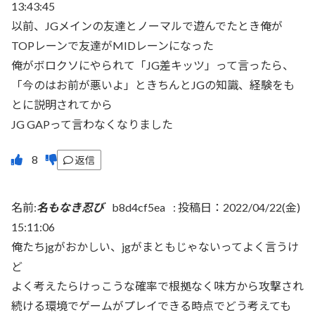
13:43:45
以前、JGメインの友達とノーマルで遊んでたとき俺が
TOPレーンで友達がMIDレーンになった
俺がボロクソにやられて「JG差キッツ」って言ったら、
「今のはお前が悪いよ」ときちんとJGの知識、経験をも
とに説明されてから
JG GAPって言わなくなりました
返信
名前:
名もなき忍び
b8d4cf5ea
:
投稿日：2022/04/22(金)
15:11:06
俺たちjgがおかしい、jgがまともじゃないってよく言うけ
ど
よく考えたらけっこうな確率で根拠なく味方から攻撃され
続ける環境でゲームがプレイできる時点でどう考えても