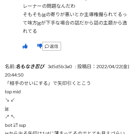
レーナーの問題なんだわ
そもそもjgの寄りが悪いとか主導権握られてるっ
て味方jgが下手な場合の話だから話の主題から逸
れてる
返信
名前:
名もなき忍び
3d5d5b3a0
:
投稿日：2022/04/22(金)
20:44:50
「相手のせいにする」で矢印引くとこう
top mid
↘︎ ↙︎
jg
↗︎ ↖︎
bot ⇄ sup
jgから出る矢印は1/4に薄まってるのでとても見えづらい