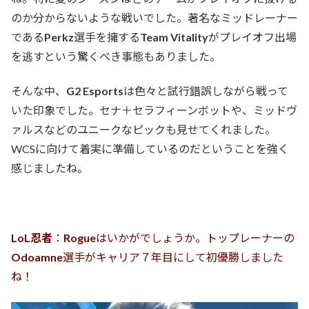
のか分からないような戦いでした。著名なミッドレーナー
である
Perkz
選手を擁する
Team Vitality
がプレイオフ出場
を逃すという驚くべき事態もありました。
そんな中、
G2 Esports
は色々と試行錯誤しながら戦って
いた印象でした。セナ＋セラフィーンボットや、ミッドヴ
ァルスなどのユニークなピックも見せてくれました。
WCSに向けて着実に準備しているのだということを強く
感じましたね。
LoL忍者
：
Rogue
はいかがでしょうか。トップレーナーの
Odoamne
選手がキャリア７年目にして初優勝しました
ね！