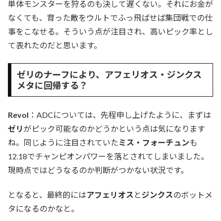
単体モンスターを狩るのも決して遅くない。それにお金が
なくても、育った敵をウルトでふっ飛ばせば集団戦での仕
事をこなせる。そういう点が注目され、高いピック率とし
て表れたのだと思います。
ゼリのナーフにより、アフェリオス・ジンクス
メタに回帰する？
Revol
：ADCについては、先程申し上げたように、まずは
ゼリ
がピック可能なのかどうかという点は気になります
ね。同じように注目されていた
ミス・フォーチュン
も
12.18でチャンピオンパワーを落とされてしまいました。
現時点ではどうなるのか判断がつかない状況です。
となると、最終的には
アフェリオス
と
ジンクス
のボットメ
タになるのかなと。