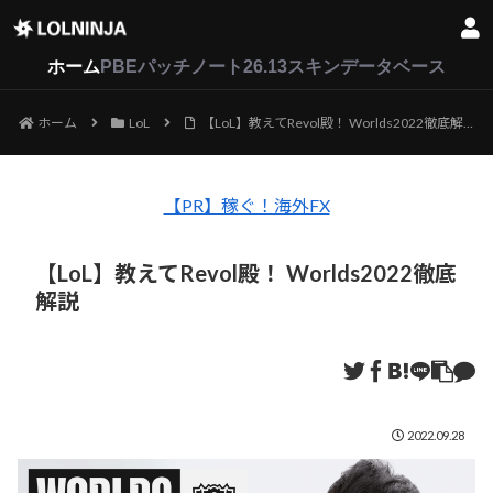
LoL
VALORANT
2XKO
ホーム
PBEパッチノート26.13
スキンデータベース
ホーム
LoL
【LoL】教えてRevol殿！ Worlds2022徹底解説
【PR】稼ぐ！海外FX
【LoL】教えてRevol殿！ Worlds2022徹底
解説
2022.09.28