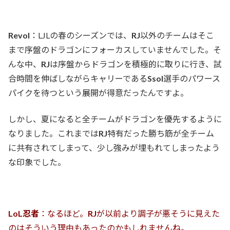
Revol
：LJLの春のシーズンでは、
RJ
以外のチームはそこ
まで序盤のドラゴンにフォーカスしていませんでした。そ
んな中、
RJ
は序盤からドラゴンを積極的に取りに行き、試
合時間を伸ばしながらキャリーである
Ssol
選手のパワース
パイクを待つという展開が得意だったんですよ。
しかし、夏になると全チームがドラゴンを優先するように
なりました。これまでは
RJ
特有だった勝ち筋が全チーム
に共有されてしまって、少し強みが埋もれてしまったよう
な印象でした。
LoL忍者
：なるほど。
RJ
が以前より調子が悪そうに見えた
のはそういう理由もあったのかもしれませんね。