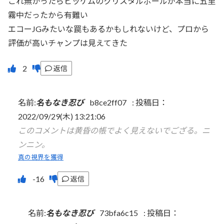
これ無かったらピッケムのクリスタルボールが本当に五里
霧中だったから有難い
エコーJGみたいな罠もあるかもしれないけど、プロから
評価が高いチャンプは見えてきた
返信
名前:
名もなき忍び
b8ce2ff07
:
投稿日：
2022/09/29(木) 13:21:06
このコメントは黄昏の帳でよく見えないでござる。ニ
ンニン。
真の視界を獲得
返信
名前:
名もなき忍び
73bfa6c15
:
投稿日：