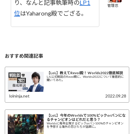
り、なんと記事執筆時の
LP1
管理忍
位
はYaharong殿でござる。
おすすめ関連記事
【LoL】教えてRevol殿！ Worlds2022徹底解説
LJL公式解説のRevol殿に、Worlds2022について徹底的に
聞いてみた。
lolninja.net
2022.09.28
【LoL】今年のWorldsで100%ピックorバンにな
るチャンピオンはどれだと思う？
Worldsに毎年出現するピックorバン100%のチャンピオン
を予想する海外の忍びたちが話題に。