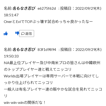
名前:
名もなき忍び
e6275f62d
:
投稿日：2022/09/29(木)
18:51:47
OnerとEviでTOPぶっ壊す試合めっちゃ良かったなー
返信
名前:
名もなき忍び
83f1d9894
:
投稿日：2022/09/29(木)
19:50:33
NA最上位プレイヤー及び中南米プロの皆さんは中韓欧州
のトッププレイヤー達と戦えてニッコリ
Worlds出場プレイヤーは専用サーバーで本戦に向けてし
っかり仕上げられてニッコリ
一般人は有名プレイヤー達の賑やかな試合を見れてニッコ
リ
win-win-winの関係だな！