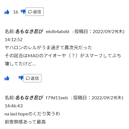
返信
名前:
名もなき忍び
e6db4abdd
:
投稿日：2022/09/29(木)
14:12:52
ヤハロンのレルがうま過ぎて異次元だった
その試合はMADのアイオーヤ（？）がスマーフしてぶち
壊してたけど…
返信
名前:
名もなき忍び
f79d11eeb
:
投稿日：2022/09/29(木)
14:46:43
na last hopeのくだり笑うわ
前夜祭感あって最高