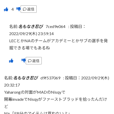
返信
名前:
名もなき忍び
7ced9e064
:
投稿日：
2022/09/29(木) 23:59:14
LECとかNAのチームがアカデミーとかサブの選手を発
掘できる場でもあるね
返信
名前:
名もなき忍び
d9f537069
:
投稿日：2022/09/29(木)
20:32:17
Yaharongの対面がMADのNisqyで
開幕invadeでNisqyがファーストブラッドを拾ったんだけ
ど
Nis「FB分のアイテムは買わないよ」