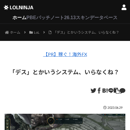
LoL
VALORANT
2XKO
ホーム
PBEパッチノート26.13
スキンデータベース
ホーム
LoL
「デス」とかいうシステム、いらなくね？
【PR】稼ぐ！海外FX
「デス」とかいうシステム、いらなくね？
2023.06.29