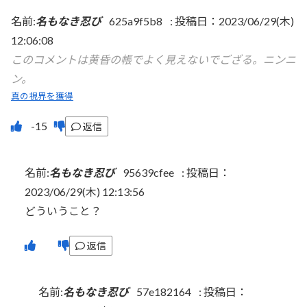
名前:
名もなき忍び
625a9f5b8
:
投稿日：2023/06/29(木)
12:06:08
このコメントは黄昏の帳でよく見えないでござる。ニンニ
ン。
真の視界を獲得
返信
名前:
名もなき忍び
95639cfee
:
投稿日：
2023/06/29(木) 12:13:56
どういうこと？
返信
名前:
名もなき忍び
57e182164
:
投稿日：