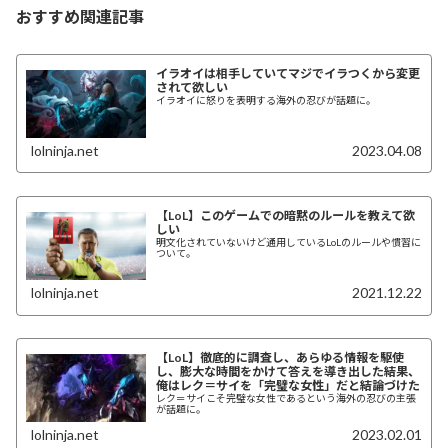
おすすめ関連記事
イラオイは相手していてマジでイラつくから変更
されて欲しい
イラオイに怒りを表明する海外の忍びが話題に。
lolninja.net
2023.04.08
【LoL】このゲームでの暗黙のルールを教えて欲
しい
明文化されていないけど通用しているLoLのルールや慣習に
ついて。
lolninja.net
2021.12.22
【LoL】徹底的に調査し、あらゆる情報を駆使
し、膨大な時間をかけて答えを導き出した結果、
俺はレク＝サイを「完璧な女性」だと結論づけた
レク＝サイこそ完璧な女性であるという海外の忍びの主張
が話題に。
lolninja.net
2023.02.01