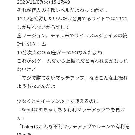
2023/11/07(火) 15:17:43
それが個人の主観レベルだよねって話で…
13.19を確認したいんだけど見てるサイトでは13.21
しか見れないから許して
全リージョン、チャレ帯でサイラスvsジェイスの統
計は61ゲーム
15分次点のGold差が＋525Gなんだよね
これが61ゲームだから上振れだと言われるかもしれ
ないけど
「マジで勝てないマッチアップ」ならこんな上振れ
ようもないんだよ
少なくともイーブン以上で戦えるのに
「Scoutはめちゃくちゃ有利マッチアップでも負け
た」
「Fakerはこんな不利マッチアップでレーンで有利を
取った」