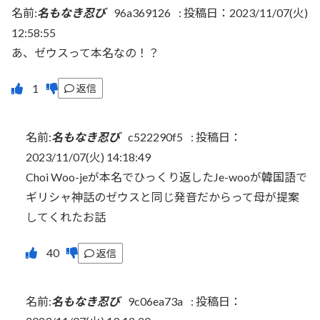
名前:
名もなき忍び
96a369126
:
投稿日：2023/11/07(火)
12:58:55
あ、ゼウスって本名なの！？
返信
名前:
名もなき忍び
c522290f5
:
投稿日：
2023/11/07(火) 14:18:49
Choi Woo-jeが本名でひっくり返したJe-wooが韓国語で
ギリシャ神話のゼウスと同じ発音だからって母が提案
してくれたお話
返信
名前:
名もなき忍び
9c06ea73a
:
投稿日：