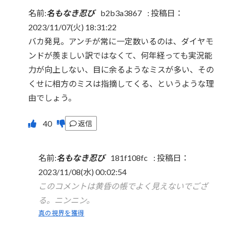
名前:
名もなき忍び
b2b3a3867
:
投稿日：
2023/11/07(火) 18:31:22
バカ発見。アンチが常に一定数いるのは、ダイヤモ
ンドが羨ましい訳ではなくて、何年経っても実況能
力が向上しない、目に余るようなミスが多い、その
くせに相方のミスは指摘してくる、というような理
由でしょう。
返信
名前:
名もなき忍び
181f108fc
:
投稿日：
2023/11/08(水) 00:02:54
このコメントは黄昏の帳でよく見えないでござ
る。ニンニン。
真の視界を獲得