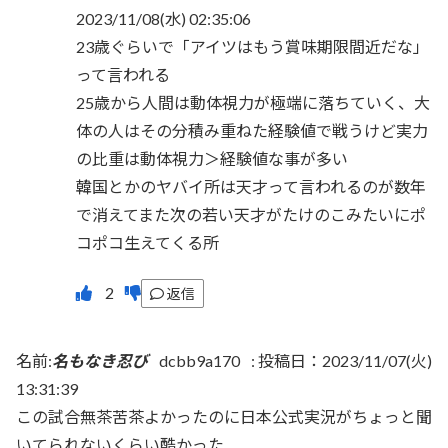
2023/11/08(水) 02:35:06
23歳ぐらいで「アイツはもう賞味期限間近だな」
って言われる
25歳から人間は動体視力が極端に落ちていく、大
体の人はその分積み重ねた経験値で戦うけど実力
の比重は動体視力＞経験値な事が多い
韓国とかのヤバイ所は天才って言われるのが数年
で消えてまた次の若い天才がたけのこみたいにポ
コポコ生えてくる所
返信
名前:
名もなき忍び
dcbb9a170
:
投稿日：2023/11/07(火)
13:31:39
この試合無茶苦茶よかったのに日本公式実況がちょっと聞
いてられないくらい酷かった