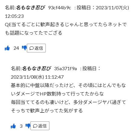
名前:
名もなき忍び
93cf44b9c
:
投稿日：2023/11/07(火)
12:05:23
QE当てるごとに歓声起きるじゃんと思ってたらネットで
も話題になってたでござる
返信
名前:
名もなき忍び
35a371f9a
:
投稿日：
2023/11/08(水) 11:12:47
基本的に中盤以降だったけど、その頃にはとんでもな
いダメージでHP数割持って行ってたからな
毎回当ててるのも凄いけど、多分ダメージヤバ過ぎて
そっちで歓声上がってた気がする
返信