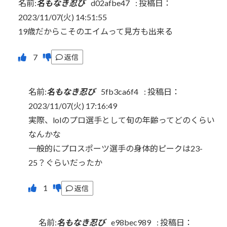
名前:
名もなき忍び
d02afbe47
:
投稿日：
2023/11/07(火) 14:51:55
19歳だからこそのエイムって見方も出来る
返信
名前:
名もなき忍び
5fb3ca6f4
:
投稿日：
2023/11/07(火) 17:16:49
実際、lolのプロ選手として旬の年齢ってどのくらい
なんかな
一般的にプロスポーツ選手の身体的ピークは23-
25？ぐらいだったか
返信
名前:
名もなき忍び
e98bec989
:
投稿日：