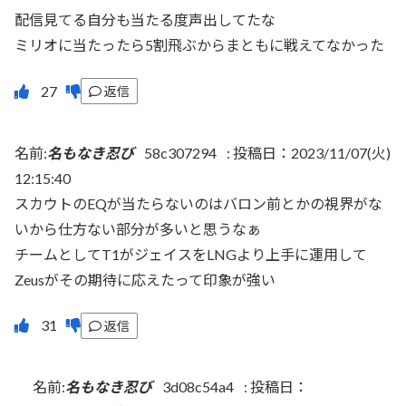
配信見てる自分も当たる度声出してたな
ミリオに当たったら5割飛ぶからまともに戦えてなかった
返信
名前:
名もなき忍び
58c307294
:
投稿日：2023/11/07(火)
12:15:40
スカウトのEQが当たらないのはバロン前とかの視界がな
いから仕方ない部分が多いと思うなぁ
チームとしてT1がジェイスをLNGより上手に運用して
Zeusがその期待に応えたって印象が強い
返信
名前:
名もなき忍び
3d08c54a4
:
投稿日：