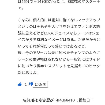
は15分で＋149GDだったよ。880戦のマスター＋
で。
ちなみに個人的には絶対に勝てないマッチアップ
というのはそもそも大げさを超えてファンボの誇
張に思えるけどLCKのジェイスならレーンはジェ
イスが多少有利なイメージはある。ただだからと
いってそれが何だって感じではあるけど。
後、今のアジールは先に述べたチャンプのように
レーンの主導権は取れないから一般的にはサイド
に動いたり後半やスプリットを見据えてのピック
だと思うよ。
返信
名前:
名もなき忍び
4f4db8410
:
投稿日：