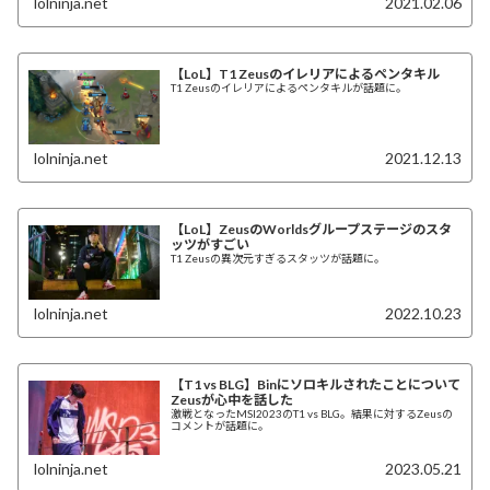
lolninja.net
2021.02.06
【LoL】T1 Zeusのイレリアによるペンタキル
T1 Zeusのイレリアによるペンタキルが話題に。
lolninja.net
2021.12.13
【LoL】ZeusのWorldsグループステージのスタ
ッツがすごい
T1 Zeusの異次元すぎるスタッツが話題に。
lolninja.net
2022.10.23
【T1 vs BLG】Binにソロキルされたことについて
Zeusが心中を話した
激戦となったMSI2023のT1 vs BLG。結果に対するZeusの
コメントが話題に。
lolninja.net
2023.05.21