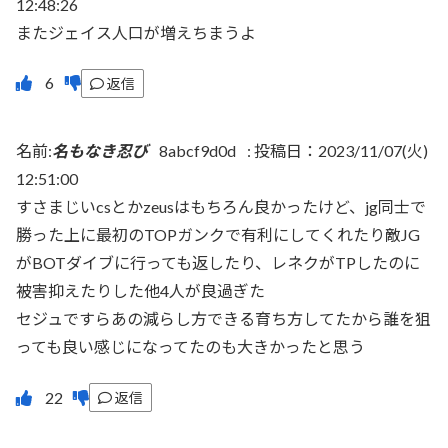
12:48:26
またジェイス人口が増えちまうよ
返信
名前:
名もなき忍び
8abcf9d0d
:
投稿日：2023/11/07(火)
12:51:00
すさまじいcsとかzeusはもちろん良かったけど、jg同士で
勝った上に最初のTOPガンクで有利にしてくれたり敵JG
がBOTダイブに行っても返したり、レネクがTPしたのに
被害抑えたりした他4人が良過ぎた
セジュですらあの減らし方できる育ち方してたから誰を狙
っても良い感じになってたのも大きかったと思う
返信