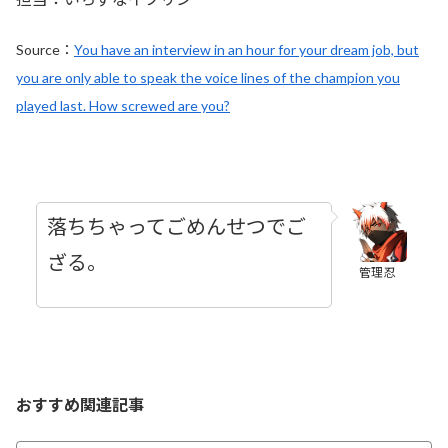
Source：
You have an interview in an hour for your dream job, but
you are only able to speak the voice lines of the champion you
played last. How screwed are you?
落ちちゃってごめんせつでご
ざる。
管理忍
おすすめ関連記事