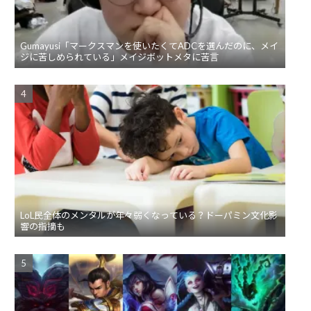
Gumayusi「マークスマンを使いたくてADCを選んだのに、メイ
ジに苦しめられている」メイジボットメタに苦言
LoL民全体のメンタルが年々弱くなっている？ドーパミン文化影
響の指摘も