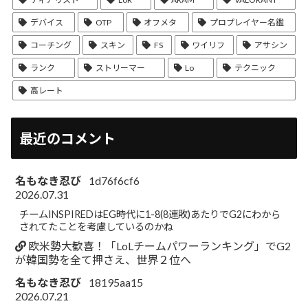
デバイス
OTP
オフメタ
プロプレイヤー名鑑
コーチング
スキン
FS
ワイリフ
アサシン
ランク
ストリーマー
Lo
テクニック
高レート
最近のコメント
名もなき忍び
1d76f6cf6
2026.07.31
チームINSPIREDはEG時代に1-8(8連敗)あたりでG2にわから
されてたことを考慮しているのかね
欧米勢大歓喜！「LoLチームパワーランキング」でG2
が韓国勢を全て押さえ、世界２位へ
名もなき忍び
18195aa15
2026.07.21