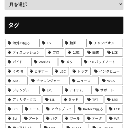
タグ
海外の反応
LoL
動画
チャンピオン
ディスカッション
プロ
公式
画像
LCK
ガイド
Worlds
メタ
PBEパッチノート
その他
ビギナー
LEC
トップ
インタビュー
ADC
チャレンジャー
ニュース
WCS
ジャングル
LPL
アイテム
サポート
アナリティクス
LJL
ミッド
TFT
MSI
LCS
ミーム
アウトプレイ
Rioterの反応
LCP
Evi
アート
バグ
ツール
データ
WR
ティアリスト
LoR
ARAM
VALORANT