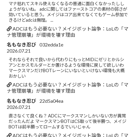
マナ枯れてスキル使えなくなるの普通に面白くなかったしし
ょうがないね。 adcに関してはファーストコアの素材の弱さが
効いていると思う。メイジはコア出来てなくてもゲーム参加で
きるけどadcは無理。 ...
ADCはもう必要ない？メイジボット論争：LoLの「マ
ナ管理崩壊」が環境を壊す理由
名もなき忍び
032edda1e
2026.07.21
それならそれで良いから代わりにもっとMIDにゼリとかルシ
アンとかスモルダーとか置けるような環境に戻して欲しいわ
マークスマンだけBOTレーンにいないといけない環境も大概
おかしい
ADCはもう必要ない？メイジボット論争：LoLの「マ
ナ管理崩壊」が環境を壊す理由
名もなき忍び
22d5a04ea
2026.07.21
直さなくて良くね？ ADCにマークスマンしかいない方が異常
だったんだよ マークスマンBOTはCS取って後半勝つ、メイジ
BOTは前半勝ってロームするでいいじゃん
ADCはもう必要ない？メイジボット論争：LoLの「マ