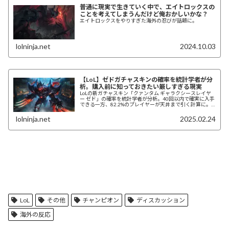
普通に現実で生きていく中で、エイトロックスの
ことを考えてしまうんだけど俺おかしいかな？
エイトロックスをやりすぎた海外の忍びが話題に。
lolninja.net
2024.10.03
【LoL】ゼドガチャスキンの確率を統計学者が分
析。購入前に知っておきたい厳しすぎる現実
LoLの新ガチャスキン「クァンタム ギャラクシースレイヤ
ー ゼド」の確率を統計学者が分析。40回以内で確実に入手
できる一方、82.2%のプレイヤーが天井まで引く計算に。
他のガチャと異なる仕組みや、実質16000 RPの固定価格と
なる理由を解説。
lolninja.net
2025.02.24
LoL
その他
チャンピオン
ディスカッション
海外の反応