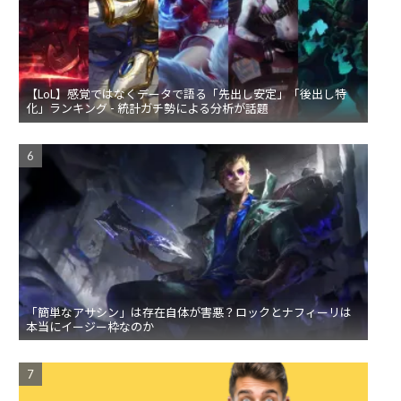
【LoL】感覚ではなくデータで語る「先出し安定」「後出し特
化」ランキング - 統計ガチ勢による分析が話題
「簡単なアサシン」は存在自体が害悪？ロックとナフィーリは
本当にイージー枠なのか