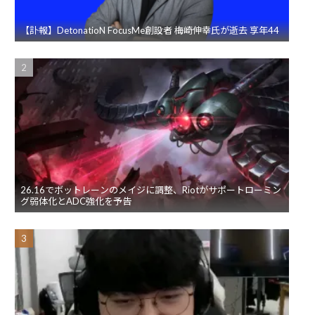
【訃報】DetonatioN FocusMe創設者 梅崎伸幸氏が逝去 享年44
26.16でボットレーンのメイジに調整、Riotがサポートローミン
グ弱体化とADC強化を予告