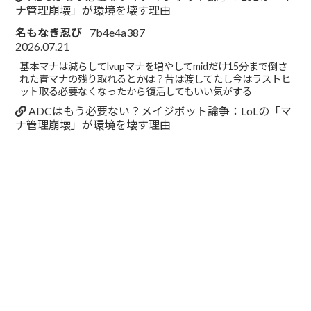
ナ管理崩壊」が環境を壊す理由
名もなき忍び
7b4e4a387
2026.07.21
基本マナは減らしてlvupマナを増やしてmidだけ15分まで倒さ
れた青マナの残り取れるとかは？昔は渡してたし今はラストヒ
ット取る必要なくなったから復活してもいい気がする
ADCはもう必要ない？メイジボット論争：LoLの「マ
ナ管理崩壊」が環境を壊す理由