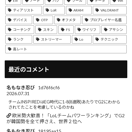
Evi
アート
バグ
ツール
データ
WR
ティアリスト
LoR
ARAM
VALORANT
デバイス
OTP
オフメタ
プロプレイヤー名鑑
コーチング
スキン
FS
ワイリフ
アサシン
ランク
ストリーマー
Lo
テクニック
高レート
最近のコメント
名もなき忍び
1d76f6cf6
2026.07.31
チームINSPIREDはEG時代に1-8(8連敗)あたりでG2にわから
されてたことを考慮しているのかね
欧米勢大歓喜！「LoLチームパワーランキング」でG2
が韓国勢を全て押さえ、世界２位へ
名もなき忍び
18195aa15