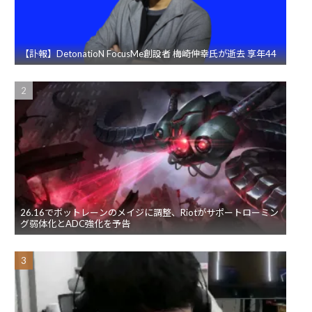
【訃報】DetonatioN FocusMe創設者 梅崎伸幸氏が逝去 享年44
26.16でボットレーンのメイジに調整、Riotがサポートローミン
グ弱体化とADC強化を予告