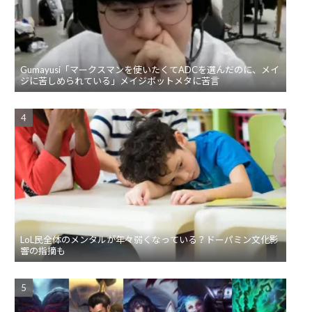
Gumayusi「マークスマンを使いたくてADCを選んだのに、メイ
ジに苦しめられている」メイジボットメタに苦言
LoL民全体のメンタルが年々弱くなっている？ドーパミン文化影
響の指摘も