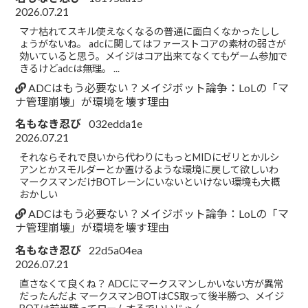
2026.07.21
マナ枯れてスキル使えなくなるの普通に面白くなかったしし
ょうがないね。 adcに関してはファーストコアの素材の弱さが
効いていると思う。メイジはコア出来てなくてもゲーム参加で
きるけどadcは無理。 ...
ADCはもう必要ない？メイジボット論争：LoLの「マ
ナ管理崩壊」が環境を壊す理由
名もなき忍び
032edda1e
2026.07.21
それならそれで良いから代わりにもっとMIDにゼリとかルシ
アンとかスモルダーとか置けるような環境に戻して欲しいわ
マークスマンだけBOTレーンにいないといけない環境も大概
おかしい
ADCはもう必要ない？メイジボット論争：LoLの「マ
ナ管理崩壊」が環境を壊す理由
名もなき忍び
22d5a04ea
2026.07.21
直さなくて良くね？ ADCにマークスマンしかいない方が異常
だったんだよ マークスマンBOTはCS取って後半勝つ、メイジ