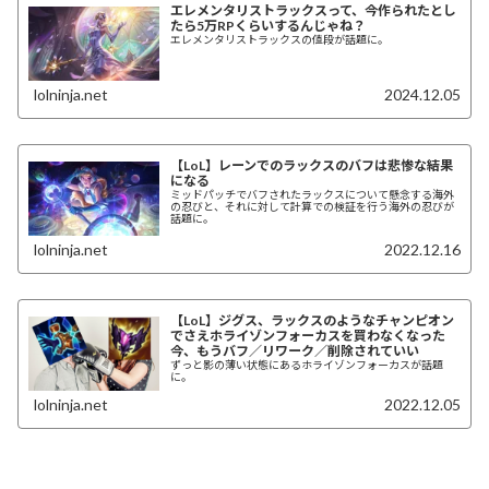
エレメンタリストラックスって、今作られたとし
たら5万RPくらいするんじゃね？
エレメンタリストラックスの値段が話題に。
lolninja.net
2024.12.05
【LoL】レーンでのラックスのバフは悲惨な結果
になる
ミッドパッチでバフされたラックスについて懸念する海外
の忍びと、それに対して計算での検証を行う海外の忍びが
話題に。
lolninja.net
2022.12.16
【LoL】ジグス、ラックスのようなチャンピオン
でさえホライゾンフォーカスを買わなくなった
今、もうバフ／リワーク／削除されていい
ずっと影の薄い状態にあるホライゾンフォーカスが話題
に。
lolninja.net
2022.12.05