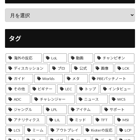
タグ
海外の反応
LoL
動画
チャンピオン
ディスカッション
プロ
公式
画像
LCK
ガイド
Worlds
メタ
PBEパッチノート
その他
ビギナー
LEC
トップ
インタビュー
ADC
チャレンジャー
ニュース
WCS
ジャングル
LPL
アイテム
サポート
アナリティクス
LJL
ミッド
TFT
MSI
LCS
ミーム
アウトプレイ
Rioterの反応
LCP