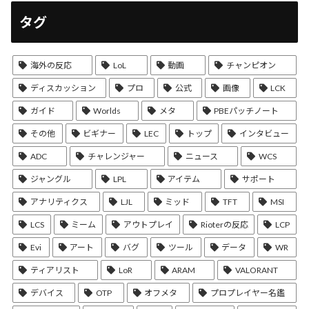
タグ
海外の反応
LoL
動画
チャンピオン
ディスカッション
プロ
公式
画像
LCK
ガイド
Worlds
メタ
PBEパッチノート
その他
ビギナー
LEC
トップ
インタビュー
ADC
チャレンジャー
ニュース
WCS
ジャングル
LPL
アイテム
サポート
アナリティクス
LJL
ミッド
TFT
MSI
LCS
ミーム
アウトプレイ
Rioterの反応
LCP
Evi
アート
バグ
ツール
データ
WR
ティアリスト
LoR
ARAM
VALORANT
デバイス
OTP
オフメタ
プロプレイヤー名鑑