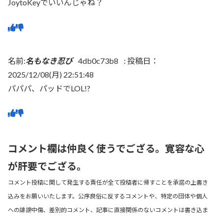
JoytoKeyでいいんじゃね？
名前:
名もなき忍び
4db0c73b8
:
投稿日：
2025/12/08(月) 22:51:48
パパパ、パッドでLOL!?
コメント欄は仲良く使うでござる。寛容な心
が肝要でござる。
コメント投稿に関して発生する責任が全て投稿者に帰すことを承諾の上書き
込みをお願いいたします。公序良俗に反するコメントや、特定の団体や個人
への誹謗中傷、差別的コメント、記事に直接関係のないコメントは書き込ま