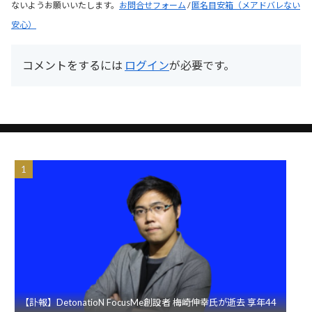
ないようお願いいたします。
お問合せフォーム
/
匿名目安箱（メアドバレない
安心）
コメントをするには
ログイン
が必要です。
【訃報】DetonatioN FocusMe創設者 梅崎伸幸氏が逝去 享年44