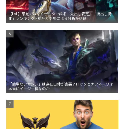
【LoL】感覚ではなくデータで語る「先出し安定」「後出し特
化」ランキング - 統計ガチ勢による分析が話題
「簡単なアサシン」は存在自体が害悪？ロックとナフィーリは
本当にイージー枠なのか