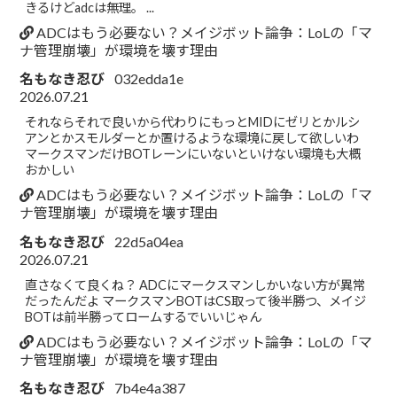
きるけどadcは無理。 ...
ADCはもう必要ない？メイジボット論争：LoLの「マ
ナ管理崩壊」が環境を壊す理由
名もなき忍び
032edda1e
2026.07.21
それならそれで良いから代わりにもっとMIDにゼリとかルシ
アンとかスモルダーとか置けるような環境に戻して欲しいわ
マークスマンだけBOTレーンにいないといけない環境も大概
おかしい
ADCはもう必要ない？メイジボット論争：LoLの「マ
ナ管理崩壊」が環境を壊す理由
名もなき忍び
22d5a04ea
2026.07.21
直さなくて良くね？ ADCにマークスマンしかいない方が異常
だったんだよ マークスマンBOTはCS取って後半勝つ、メイジ
BOTは前半勝ってロームするでいいじゃん
ADCはもう必要ない？メイジボット論争：LoLの「マ
ナ管理崩壊」が環境を壊す理由
名もなき忍び
7b4e4a387