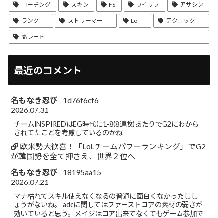
コーチング
スキン
FS
ワイリフ
アサシン
ランク
ストリーマー
Lo
テクニック
高レート
最近のコメント
名もなき忍び
1d76f6cf6
2026.07.31
チームINSPIREDはEG時代に1-8(8連敗)あたりでG2にわから
されてたことを考慮しているのかね
欧米勢大歓喜！「LoLチームパワーランキング」でG2
が韓国勢を全て押さえ、世界２位へ
名もなき忍び
18195aa15
2026.07.21
マナ枯れてスキル使えなくなるの普通に面白くなかったしし
ょうがないね。 adcに関してはファーストコアの素材の弱さが
効いていると思う。メイジはコア出来てなくてもゲーム参加で