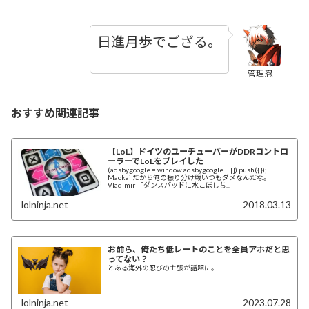
日進月歩でござる。
管理忍
おすすめ関連記事
【LoL】ドイツのユーチューバーがDDRコントロ
ーラーでLoLをプレイした
(adsbygoogle = window.adsbygoogle || []).push({});
Maokai だから俺の振り分け戦いつもダメなんだな。
Vladimir 「ダンスパッドに水こぼしち...
lolninja.net
2018.03.13
お前ら、俺たち低レートのことを全員アホだと思
ってない？
とある海外の忍びの主張が話題に。
lolninja.net
2023.07.28