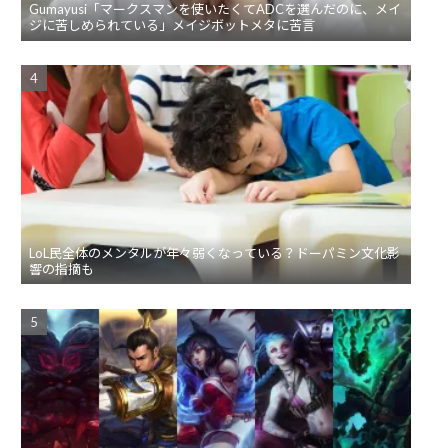
Gumayusi「マークスマンを使いたくてADCを選んだのに、メイ
ジに苦しめられている」メイジボットメタに苦言
LoL民全体のメンタルが年々弱くなっている？ドーパミン文化影
響の指摘も