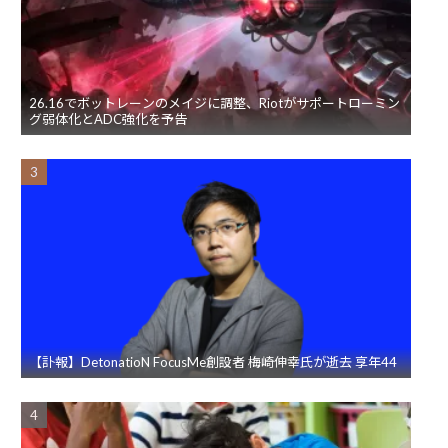
26.16でボットレーンのメイジに調整、Riotがサポートローミン
グ弱体化とADC強化を予告
【訃報】DetonatioN FocusMe創設者 梅崎伸幸氏が逝去 享年44