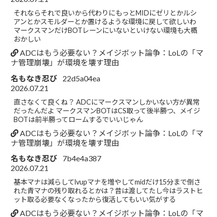
それならそれで良いから代わりにもっとMIDにゼリとかルシ
アンとかスモルダーとか置けるような環境に戻して欲しいわ
マークスマンだけBOTレーンにいないといけない環境も大概
おかしい
ADCはもう必要ない？メイジボット論争：LoLの「マ
ナ管理崩壊」が環境を壊す理由
名もなき忍び
22d5a04ea
2026.07.21
直さなくて良くね？ ADCにマークスマンしかいない方が異常
だったんだよ マークスマンBOTはCS取って後半勝つ、メイジ
BOTは前半勝ってロームするでいいじゃん
ADCはもう必要ない？メイジボット論争：LoLの「マ
ナ管理崩壊」が環境を壊す理由
名もなき忍び
7b4e4a387
2026.07.21
基本マナは減らしてlvupマナを増やしてmidだけ15分まで倒さ
れた青マナの残り取れるとかは？昔は渡してたし今はラストヒ
ット取る必要なくなったから復活してもいい気がする
ADCはもう必要ない？メイジボット論争：LoLの「マ