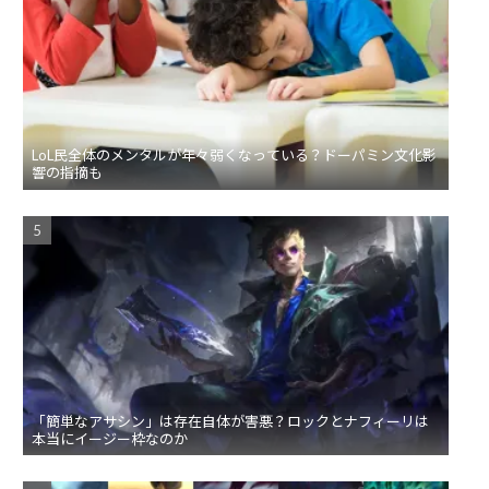
LoL民全体のメンタルが年々弱くなっている？ドーパミン文化影
響の指摘も
「簡単なアサシン」は存在自体が害悪？ロックとナフィーリは
本当にイージー枠なのか