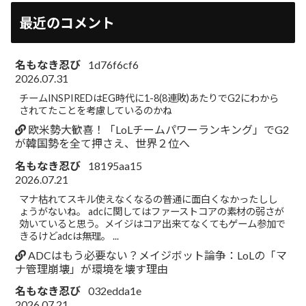
最近のコメント
名もなき忍び
1d76f6cf6
2026.07.31
チームINSPIREDはEG時代に1-8(8連敗)あたりでG2にわから
されてたことを考慮しているのかね
欧米勢大歓喜！「LoLチームパワーランキング」でG2
が韓国勢を全て押さえ、世界２位へ
名もなき忍び
18195aa15
2026.07.21
マナ枯れてスキル使えなくなるの普通に面白くなかったしし
ょうがないね。 adcに関してはファーストコアの素材の弱さが
効いていると思う。メイジはコア出来てなくてもゲーム参加で
きるけどadcは無理。 ...
ADCはもう必要ない？メイジボット論争：LoLの「マ
ナ管理崩壊」が環境を壊す理由
名もなき忍び
032edda1e
2026.07.21