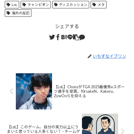
LoL
チャンピオン
ディスカッション
メタ
海外の反応
シェアする
いちずなイブリン
【LoL】ChovyがTGA 2025最優秀eスポー
ツ選手を受賞。f0rsakeN、Kakeru、
ZywOoらを抑える
【LoL】このゲーム、自分の実力以上にう
まいと思っている人多くない？ – チームゲ