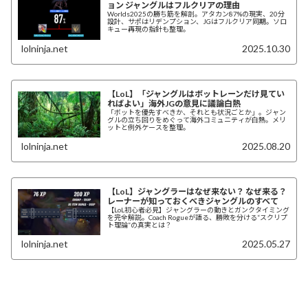
ョン ジャングルはフルクリアの理由
Worlds2025の勝ち筋を解剖。アタカン87%の現実、20分
設計、サポはリデンプション、JGはフルクリア同期。ソロ
キュー再現の指針も整理。
lolninja.net
2025.10.30
【LoL】「ジャングルはボットレーンだけ見てい
ればよい」海外JGの意見に議論白熱
「ボットを優先すべきか、それとも状況ごとか」。ジャン
グルの立ち回りをめぐって海外コミュニティが白熱。メリ
ットと例外ケースを整理。
lolninja.net
2025.08.20
【LoL】ジャングラーはなぜ来ない？ なぜ来る？
レーナーが知っておくべきジャングルのすべて
【LoL初心者必見】ジャングラーの動きとガンクタイミング
を完全解説。Coach Rogueが語る、勝敗を分ける“スクリプ
ト理論”の真実とは？
lolninja.net
2025.05.27