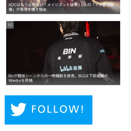
ADCはもう必要ない？メイジボット論争：LoLの「マナ管理崩
壊」が環境を壊す理由
Binが競技シーンからの一時離脱を発表。BLGは下部組織の
Wenboを昇格