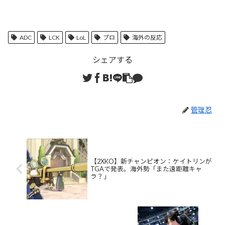
ADC
LCK
LoL
プロ
海外の反応
シェアする
管理忍
【2XKO】新チャンピオン：ケイトリンが
TGAで発表。海外勢「また遠距離キャ
ラ？」