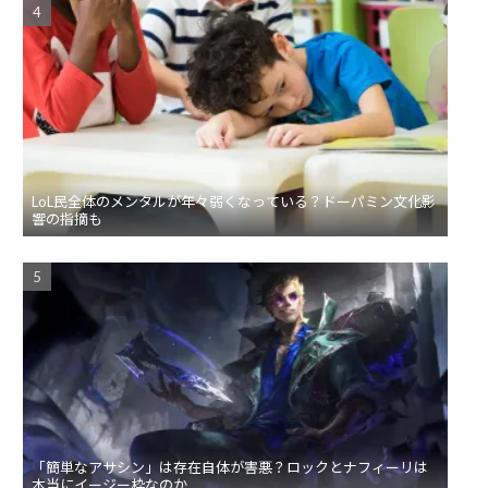
LoL民全体のメンタルが年々弱くなっている？ドーパミン文化影
響の指摘も
「簡単なアサシン」は存在自体が害悪？ロックとナフィーリは
本当にイージー枠なのか