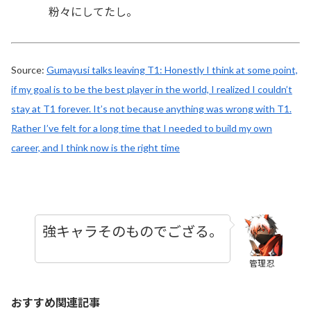
粉々にしてたし。
Source:
Gumayusi talks leaving T1: Honestly I think at some point,
if my goal is to be the best player in the world, I realized I couldn’t
stay at T1 forever. It’s not because anything was wrong with T1.
Rather I’ve felt for a long time that I needed to build my own
career, and I think now is the right time
強キャラそのものでござる。
管理忍
おすすめ関連記事