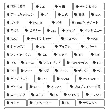
海外の反応
LoL
動画
チャンピオン
ディスカッション
プロ
公式
画像
LCK
ガイド
Worlds
メタ
PBEパッチノート
その他
ビギナー
LEC
トップ
インタビュー
ADC
チャレンジャー
ニュース
WCS
ジャングル
LPL
アイテム
サポート
アナリティクス
LJL
ミッド
TFT
MSI
LCS
ミーム
アウトプレイ
Rioterの反応
LCP
Evi
アート
バグ
ツール
データ
WR
ティアリスト
LoR
ARAM
VALORANT
デバイス
OTP
オフメタ
プロプレイヤー名鑑
コーチング
スキン
FS
ワイリフ
アサシン
ランク
ストリーマー
Lo
テクニック