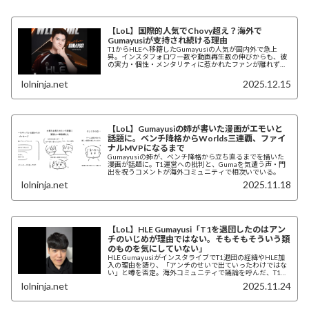
【LoL】国際的人気でChovy超え？海外で
Gumayusiが支持され続ける理由
T1からHLEへ移籍したGumayusiの人気が国内外で急上
昇。インスタフォロワー数や動画再生数の伸びからも、彼
の実力・個性・メンタリティに惹かれたファンが離れずに
ついてきている理由を探る。
lolninja.net
2025.12.15
【LoL】Gumayusiの姉が書いた漫画がエモいと
話題に。ベンチ降格からWorlds三連覇、ファイ
ナルMVPになるまで
Gumayusiの姉が、ベンチ降格から立ち直るまでを描いた
漫画が話題に。T1運営への批判と、Gumaを気遣う声・門
出を祝うコメントが海外コミュニティで相次いでいる。
lolninja.net
2025.11.18
【LoL】HLE Gumayusi「T1を退団したのはアン
チのいじめが理由ではない。そもそもそういう類
のものを気にしていない」
HLE GumayusiがインスタライブでT1退団の経緯やHLE加
入の理由を語り、「アンチのせいで出ていったわけではな
い」と噂を否定。海外コミュニティで議論を呼んだ、T1フ
ァンのパラソーシャル化問題にも焦点を当てる。
lolninja.net
2025.11.24