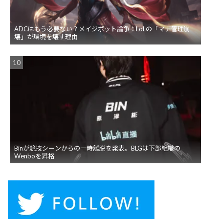
ADCはもう必要ない？メイジボット論争：LoLの「マナ管理崩
壊」が環境を壊す理由
Binが競技シーンからの一時離脱を発表。BLGは下部組織の
Wenboを昇格