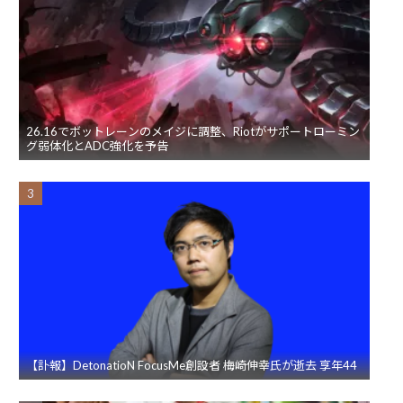
26.16でボットレーンのメイジに調整、Riotがサポートローミン
グ弱体化とADC強化を予告
【訃報】DetonatioN FocusMe創設者 梅崎伸幸氏が逝去 享年44