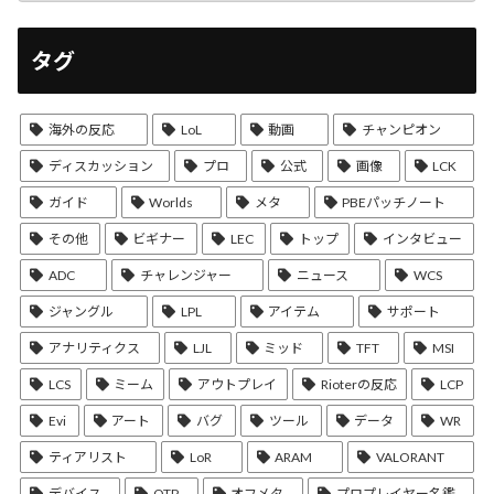
タグ
海外の反応
LoL
動画
チャンピオン
ディスカッション
プロ
公式
画像
LCK
ガイド
Worlds
メタ
PBEパッチノート
その他
ビギナー
LEC
トップ
インタビュー
ADC
チャレンジャー
ニュース
WCS
ジャングル
LPL
アイテム
サポート
アナリティクス
LJL
ミッド
TFT
MSI
LCS
ミーム
アウトプレイ
Rioterの反応
LCP
Evi
アート
バグ
ツール
データ
WR
ティアリスト
LoR
ARAM
VALORANT
デバイス
OTP
オフメタ
プロプレイヤー名鑑