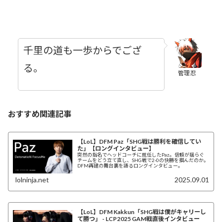
千里の道も一歩からでござ
る。
管理忍
おすすめ関連記事
【LoL】DFM Paz「SHG戦は勝利を確信してい
た」【ロングインタビュー】
突然の指名でヘッドコーチに就任したPaz。信頼が揺らぐ
チームをどう立て直し、SHG戦で2-0の快勝を掴んだのか。
DFM再建の舞台裏を語るロングインタビュー。
lolninja.net
2025.09.01
【LoL】DFM Kakkun「SHG戦は僕がキャリーし
て勝つ」 - LCP2025 GAM戦直後インタビュー