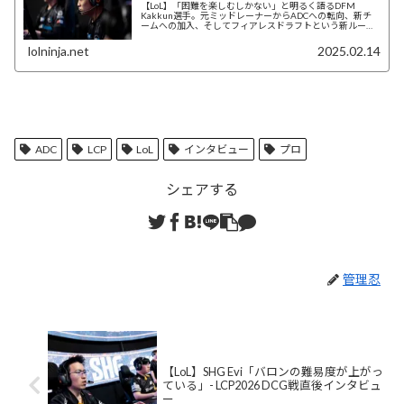
【LoL】「困難を楽しむしかない」と明るく語るDFM
Kakkun選手。元ミッドレーナーからADCへの転向、新チ
ームへの加入、そしてフィアレスドラフトという新ルール
への適応。幾重もの課題に直面しながらも、より攻撃的な
プレイスタイルを追求する彼の想いに迫るインタビュー。
lolninja.net
2025.02.14
ADC
LCP
LoL
インタビュー
プロ
シェアする
管理忍
【LoL】SHG Evi「バロンの難易度が上がっ
ている」- LCP2026 DCG戦直後インタビュ
ー