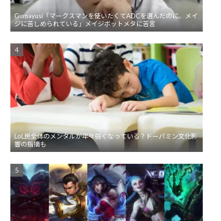
Gumayusi「マークスマンを使いたくてADCを選んだのに、メイ
ジに苦しめられている」メイジボットメタに苦言
LoL民全体のメンタルが年々弱くなっている？ドーパミン文化影
響の指摘も