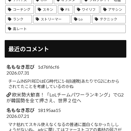
コーチング
スキン
FS
ワイリフ
アサシン
ランク
ストリーマー
Lo
テクニック
高レート
最近のコメント
名もなき忍び
1d76f6cf6
2026.07.31
チームINSPIREDはEG時代に1-8(8連敗)あたりでG2にわから
されてたことを考慮しているのかね
欧米勢大歓喜！「LoLチームパワーランキング」でG2
が韓国勢を全て押さえ、世界２位へ
名もなき忍び
18195aa15
2026.07.21
マナ枯れてスキル使えなくなるの普通に面白くなかったしし
ょうがないね。 adcに関してはファーストコアの素材の弱さが