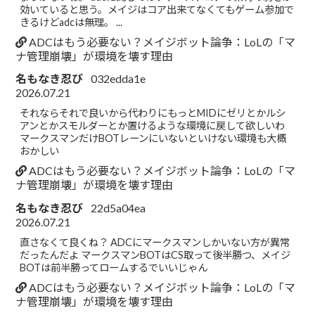
効いていると思う。メイジはコア出来てなくてもゲーム参加で
きるけどadcは無理。 ...
ADCはもう必要ない？メイジボット論争：LoLの「マ
ナ管理崩壊」が環境を壊す理由
名もなき忍び
032edda1e
2026.07.21
それならそれで良いから代わりにもっとMIDにゼリとかルシ
アンとかスモルダーとか置けるような環境に戻して欲しいわ
マークスマンだけBOTレーンにいないといけない環境も大概
おかしい
ADCはもう必要ない？メイジボット論争：LoLの「マ
ナ管理崩壊」が環境を壊す理由
名もなき忍び
22d5a04ea
2026.07.21
直さなくて良くね？ ADCにマークスマンしかいない方が異常
だったんだよ マークスマンBOTはCS取って後半勝つ、メイジ
BOTは前半勝ってロームするでいいじゃん
ADCはもう必要ない？メイジボット論争：LoLの「マ
ナ管理崩壊」が環境を壊す理由