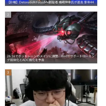
【訃報】DetonatioN FocusMe創設者 梅崎伸幸氏が逝去 享年44
26.16でボットレーンのメイジに調整、Riotがサポートローミン
グ弱体化とADC強化を予告