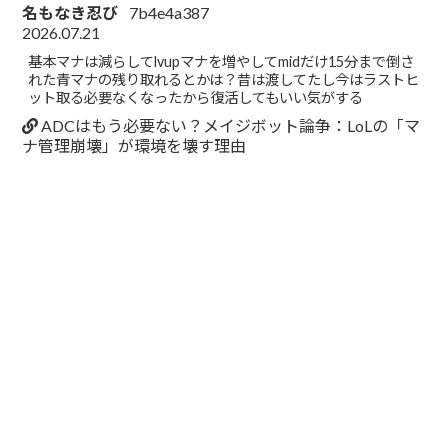
名もなき忍び
7b4e4a387
2026.07.21
基本マナは減らしてlvupマナを増やしてmidだけ15分まで倒さ
れた青マナの残り取れるとかは？昔は渡してたし今はラストヒ
ット取る必要なくなったから復活してもいい気がする
ADCはもう必要ない？メイジボット論争：LoLの「マ
ナ管理崩壊」が環境を壊す理由