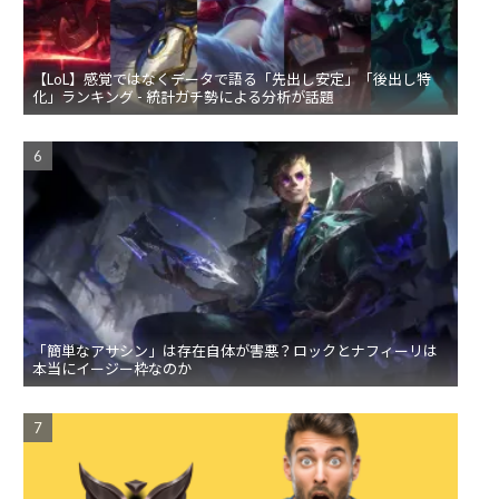
【LoL】感覚ではなくデータで語る「先出し安定」「後出し特
化」ランキング - 統計ガチ勢による分析が話題
「簡単なアサシン」は存在自体が害悪？ロックとナフィーリは
本当にイージー枠なのか