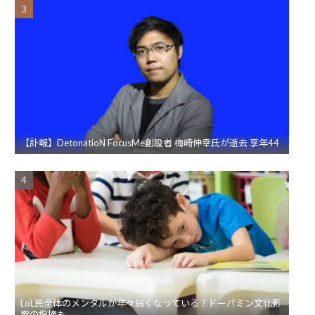
【訃報】DetonatioN FocusMe創設者 梅崎伸幸氏が逝去 享年44
LoL民全体のメンタルが年々弱くなっている？ドーパミン文化影
響の指摘も