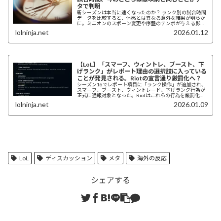
タで判明
新シーズンは本当に速くなったのか？ ランク別の試合時間
データを比較すると、体感とは異なる意外な結果が明らか
に。ミニオンのスポーン変更や序盤のテンポが与える影響
を考察する。
lolninja.net
2026.01.12
【LoL】「スマーフ、ウィントレ、ブースト、下
げランク」がレポート理由の選択肢に入っている
ことが発見される。Riotの宣言通り厳罰化へ？
シーズン16でレポート項目に「ランク操作」が追加され、
スマーフ、ブースト、ウィントレード、下げランク行為が
正式に通報対象となった。Riotはこれらの行為を厳罰化す
ると過去に明言しており、プレイヤー間で議論が活発化し
lolninja.net
2026.01.09
ている。
LoL
ディスカッション
メタ
海外の反応
シェアする