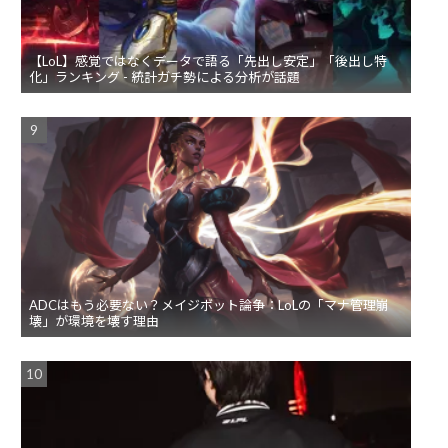
【LoL】感覚ではなくデータで語る「先出し安定」「後出し特
化」ランキング - 統計ガチ勢による分析が話題
ADCはもう必要ない？メイジボット論争：LoLの「マナ管理崩
壊」が環境を壊す理由