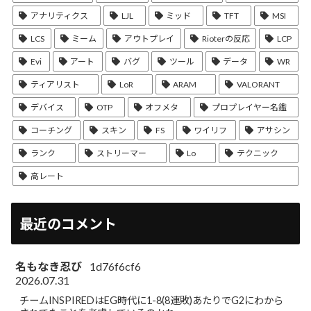
アナリティクス
LJL
ミッド
TFT
MSI
LCS
ミーム
アウトプレイ
Rioterの反応
LCP
Evi
アート
バグ
ツール
データ
WR
ティアリスト
LoR
ARAM
VALORANT
デバイス
OTP
オフメタ
プロプレイヤー名鑑
コーチング
スキン
FS
ワイリフ
アサシン
ランク
ストリーマー
Lo
テクニック
高レート
最近のコメント
名もなき忍び
1d76f6cf6
2026.07.31
チームINSPIREDはEG時代に1-8(8連敗)あたりでG2にわから