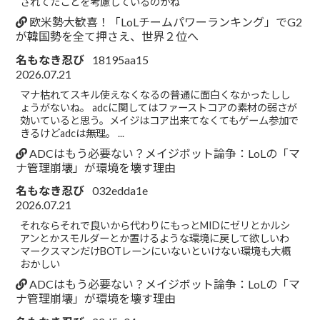
されてたことを考慮しているのかね
欧米勢大歓喜！「LoLチームパワーランキング」でG2
が韓国勢を全て押さえ、世界２位へ
名もなき忍び
18195aa15
2026.07.21
マナ枯れてスキル使えなくなるの普通に面白くなかったしし
ょうがないね。 adcに関してはファーストコアの素材の弱さが
効いていると思う。メイジはコア出来てなくてもゲーム参加で
きるけどadcは無理。 ...
ADCはもう必要ない？メイジボット論争：LoLの「マ
ナ管理崩壊」が環境を壊す理由
名もなき忍び
032edda1e
2026.07.21
それならそれで良いから代わりにもっとMIDにゼリとかルシ
アンとかスモルダーとか置けるような環境に戻して欲しいわ
マークスマンだけBOTレーンにいないといけない環境も大概
おかしい
ADCはもう必要ない？メイジボット論争：LoLの「マ
ナ管理崩壊」が環境を壊す理由