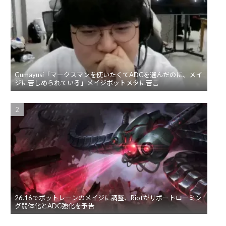
Gumayusi「マークスマンを使いたくてADCを選んだのに、メイ
ジに苦しめられている」メイジボットメタに苦言
26.16でボットレーンのメイジに調整、Riotがサポートローミン
グ弱体化とADC強化を予告