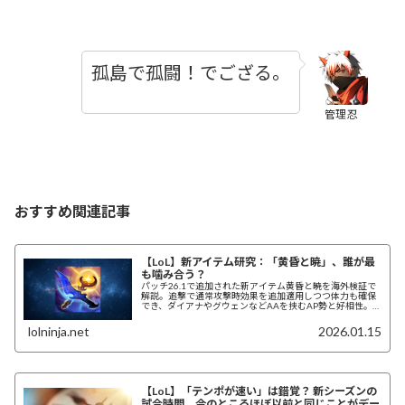
孤島で孤闘！でござる。
管理忍
おすすめ関連記事
【LoL】新アイテム研究：「黄昏と暁」、誰が最
も噛み合う？
パッチ26.1で追加された新アイテム黄昏と暁を海外検証で
解説。追撃で通常攻撃時効果を追加適用しつつ体力も確保
でき、ダイアナやグウェンなどAAを挟むAP勢と好相性。
リッチ ベインとの違いも整理。
lolninja.net
2026.01.15
【LoL】「テンポが速い」は錯覚？ 新シーズンの
試合時間、今のところほぼ以前と同じことがデー