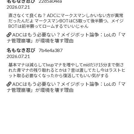
名もなき忍び
22d5a04ea
2026.07.21
直さなくて良くね？ ADCにマークスマンしかいない方が異常
だったんだよ マークスマンBOTはCS取って後半勝つ、メイジ
BOTは前半勝ってロームするでいいじゃん
ADCはもう必要ない？メイジボット論争：LoLの「マ
ナ管理崩壊」が環境を壊す理由
名もなき忍び
7b4e4a387
2026.07.21
基本マナは減らしてlvupマナを増やしてmidだけ15分まで倒さ
れた青マナの残り取れるとかは？昔は渡してたし今はラストヒ
ット取る必要なくなったから復活してもいい気がする
ADCはもう必要ない？メイジボット論争：LoLの「マ
ナ管理崩壊」が環境を壊す理由