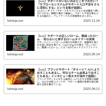
【LoL】サポートがいないのはどこオプのせい？
「サブロールシステムがサポート人口不足をさら
に深刻にする」という主張が話題に
LoLのどこオプで「サポートをサブにするとほぼ確定で押し
付けられる」問題が海外で議論に。サポート不足を悪化さ
せる仕組みと、プレイヤーたちの改善案をまとめた。
lolninja.net
2025.11.26
【LoL】サポートの正しいローム、間違ったロー
ム ― 知らないと損するロームタイマーの真実
サポートにとってロームは強力な武器だが、経験値を落と
せば逆に試合を落とす。Coach Rogueが語る「正しいロー
ム、間違ったローム」とは？8分ヴォイドグラブファイト
を制するロームタイマーの真実を徹底解説。
lolninja.net
2025.09.14
【LoL】ブランドサポート「ダメージ？ ADCより
出すこともあるし、何ならチーム全員より出すこ
ともある」インタビュー風ネタが海外で話題に
ブランドサポートに対する皮肉たっぷりのネタ投稿が話題
に。ADCの共感コメントや、サポート運用の背景を語る解
説も注目を集めている。
lolninja.net
2025.04.11