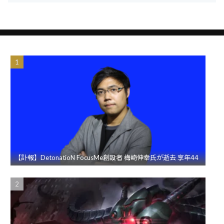
【訃報】DetonatioN FocusMe創設者 梅崎伸幸氏が逝去 享年44