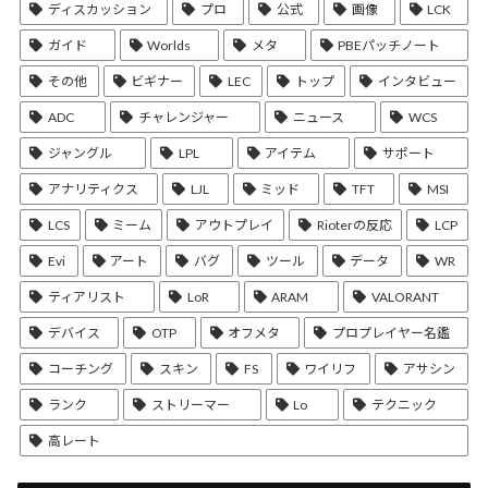
ディスカッション
プロ
公式
画像
LCK
ガイド
Worlds
メタ
PBEパッチノート
その他
ビギナー
LEC
トップ
インタビュー
ADC
チャレンジャー
ニュース
WCS
ジャングル
LPL
アイテム
サポート
アナリティクス
LJL
ミッド
TFT
MSI
LCS
ミーム
アウトプレイ
Rioterの反応
LCP
Evi
アート
バグ
ツール
データ
WR
ティアリスト
LoR
ARAM
VALORANT
デバイス
OTP
オフメタ
プロプレイヤー名鑑
コーチング
スキン
FS
ワイリフ
アサシン
ランク
ストリーマー
Lo
テクニック
高レート