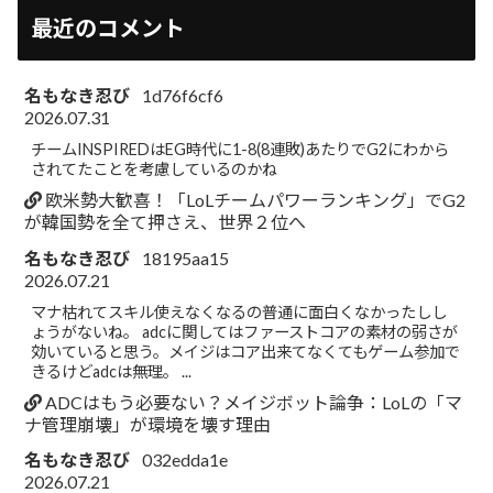
最近のコメント
名もなき忍び
1d76f6cf6
2026.07.31
チームINSPIREDはEG時代に1-8(8連敗)あたりでG2にわから
されてたことを考慮しているのかね
欧米勢大歓喜！「LoLチームパワーランキング」でG2
が韓国勢を全て押さえ、世界２位へ
名もなき忍び
18195aa15
2026.07.21
マナ枯れてスキル使えなくなるの普通に面白くなかったしし
ょうがないね。 adcに関してはファーストコアの素材の弱さが
効いていると思う。メイジはコア出来てなくてもゲーム参加で
きるけどadcは無理。 ...
ADCはもう必要ない？メイジボット論争：LoLの「マ
ナ管理崩壊」が環境を壊す理由
名もなき忍び
032edda1e
2026.07.21