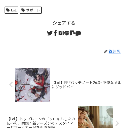
LoL
サポート
シェアする
管理忍
【LoL】PBEパッチノート26.3 – 不快なメル
にグッドバイ
【LoL】トップレーンの「ソロキルしたの
に不利」問題：新シーズンのデスタイマ
ーとホームガードを巡る議論