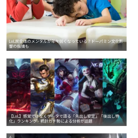
LoL民全体のメンタルが年々弱くなっている？ドーパミン文化影
響の指摘も
【LoL】感覚ではなくデータで語る「先出し安定」「後出し特
化」ランキング - 統計ガチ勢による分析が話題