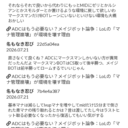
それならそれで良いから代わりにもっとMIDにゼリとかルシ
アンとかスモルダーとか置けるような環境に戻して欲しいわ
マークスマンだけBOTレーンにいないといけない環境も大概
おかしい
ADCはもう必要ない？メイジボット論争：LoLの「マ
ナ管理崩壊」が環境を壊す理由
名もなき忍び
22d5a04ea
2026.07.21
直さなくて良くね？ ADCにマークスマンしかいない方が異常
だったんだよ マークスマンBOTはCS取って後半勝つ、メイジ
BOTは前半勝ってロームするでいいじゃん
ADCはもう必要ない？メイジボット論争：LoLの「マ
ナ管理崩壊」が環境を壊す理由
名もなき忍び
7b4e4a387
2026.07.21
基本マナは減らしてlvupマナを増やしてmidだけ15分まで倒さ
れた青マナの残り取れるとかは？昔は渡してたし今はラストヒ
ット取る必要なくなったから復活してもいい気がする
ADCはもう必要ない？メイジボット論争：LoLの「マ