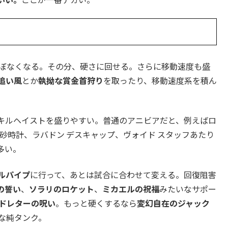
ほぼなくなる。その分、硬さに回せる。さらに移動速度も盛
追い風
とか
執拗な賞金首狩り
を取ったり、移動速度系を積ん
キルヘイストを盛りやすい。普通のアニビアだと、例えばロ
の砂時計、ラバドン デスキャップ、ヴォイド スタッフあたり
多い。
ルパイプ
に行って、あとは試合に合わせて変える。回復阻害
の誓い
、
ソラリのロケット
、
ミカエルの祝福
みたいなサポー
ドレターの呪い
。もっと硬くするなら
変幻自在のジャック
な純タンク。