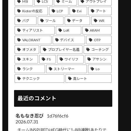
MSI
LCS
ミーム
アウトプレイ
Rioterの反応
LCP
Evi
アート
バグ
ツール
データ
WR
ティアリスト
LoR
ARAM
VALORANT
デバイス
OTP
オフメタ
プロプレイヤー名鑑
コーチング
スキン
FS
ワイリフ
アサシン
ランク
ストリーマー
Lo
テクニック
高レート
最近のコメント
名もなき忍び
1d76f6cf6
2026.07.31
チームINSPIREDはEG時代に1-8(8連敗)あたりで