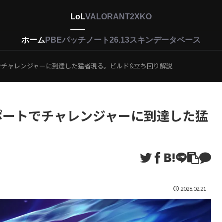
LoL
VALORANT
2XKO
ホーム
PBEパッチノート26.13
スキンデータベース
トでチャレンジャーに到達した猛者現る。ビルド&立ち回り解説
サポートでチャレンジャーに到達した猛
2026.02.21