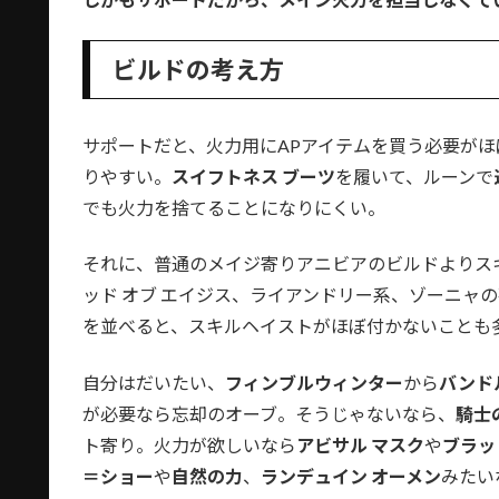
ビルドの考え方
サポートだと、火力用にAPアイテムを買う必要が
りやすい。
スイフトネス ブーツ
を履いて、ルーンで
でも火力を捨てることになりにくい。
それに、普通のメイジ寄りアニビアのビルドよりス
ッド オブ エイジス、ライアンドリー系、ゾーニャ
を並べると、スキルヘイストがほぼ付かないことも
自分はだいたい、
フィンブルウィンター
から
バンド
が必要なら忘却のオーブ。そうじゃないなら、
騎士
ト寄り。火力が欲しいなら
アビサル マスク
や
ブラッ
＝ショー
や
自然の力
、
ランデュイン オーメン
みたい