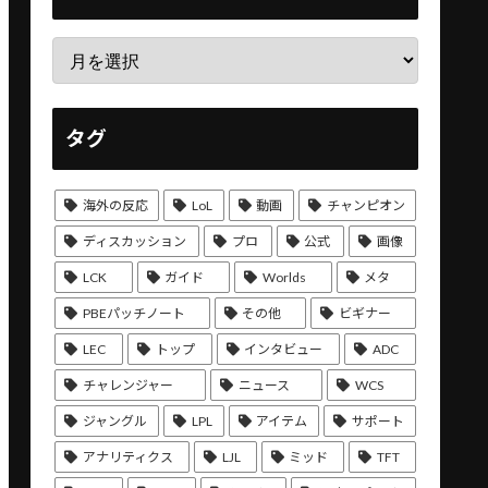
タグ
海外の反応
LoL
動画
チャンピオン
ディスカッション
プロ
公式
画像
LCK
ガイド
Worlds
メタ
PBEパッチノート
その他
ビギナー
LEC
トップ
インタビュー
ADC
チャレンジャー
ニュース
WCS
ジャングル
LPL
アイテム
サポート
アナリティクス
LJL
ミッド
TFT