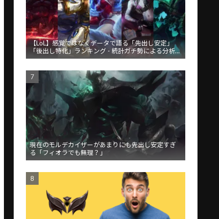
【LoL】感覚ではなくデータで語る「先出し安定」
「後出し特化」ランキング - 統計ガチ勢による分析が
話題
現在のモルデカイザーがあまりにも先出し安定すぎ
る「フィオラでも無理？」