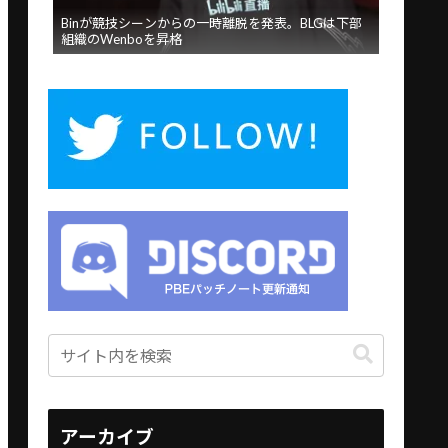
Binが競技シーンからの一時離脱を発表。BLGは下部
組織のWenboを昇格
アーカイブ