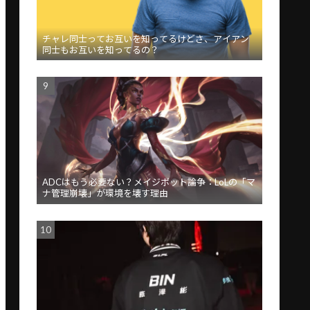
チャレ同士ってお互いを知ってるけどさ、アイアン
同士もお互いを知ってるの？
ADCはもう必要ない？メイジボット論争：LoLの「マ
ナ管理崩壊」が環境を壊す理由