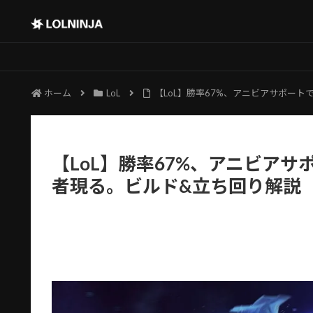
ホーム
LoL
【LoL】勝率67%、アニビアサポー
【LoL】勝率67%、アニビア
者現る。ビルド&立ち回り解説