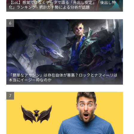
【LoL】感覚ではなくデータで語る「先出し安定」「後出し特
化」ランキング - 統計ガチ勢による分析が話題
「簡単なアサシン」は存在自体が害悪？ロックとナフィーリは
本当にイージー枠なのか