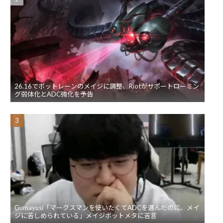
26.16でボットレーンのメイジに調整、Riotがサポートローミン
グ弱体化とADC強化を予告
Gumayusi「マークスマンを使いたくてADCを選んだのに、メイ
ジに苦しめられている」メイジボットメタに苦言