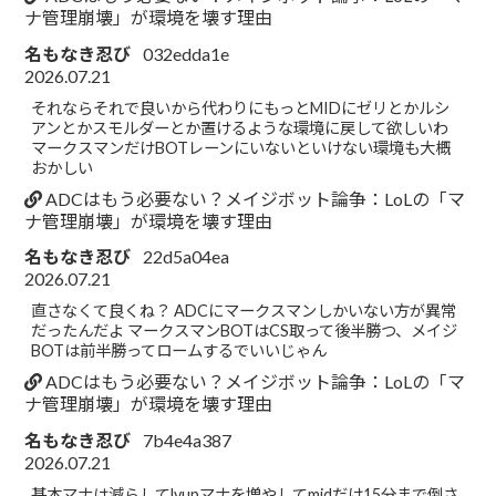
ナ管理崩壊」が環境を壊す理由
名もなき忍び
032edda1e
2026.07.21
それならそれで良いから代わりにもっとMIDにゼリとかルシ
アンとかスモルダーとか置けるような環境に戻して欲しいわ
マークスマンだけBOTレーンにいないといけない環境も大概
おかしい
ADCはもう必要ない？メイジボット論争：LoLの「マ
ナ管理崩壊」が環境を壊す理由
名もなき忍び
22d5a04ea
2026.07.21
直さなくて良くね？ ADCにマークスマンしかいない方が異常
だったんだよ マークスマンBOTはCS取って後半勝つ、メイジ
BOTは前半勝ってロームするでいいじゃん
ADCはもう必要ない？メイジボット論争：LoLの「マ
ナ管理崩壊」が環境を壊す理由
名もなき忍び
7b4e4a387
2026.07.21
基本マナは減らしてlvupマナを増やしてmidだけ15分まで倒さ