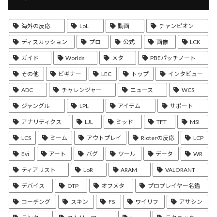
海外の反応
LoL
動画
チャンピオン
ディスカッション
プロ
公式
画像
LCK
ガイド
Worlds
メタ
PBEパッチノート
その他
ビギナー
LEC
トップ
インタビュー
ADC
チャレンジャー
ニュース
WCS
ジャングル
LPL
アイテム
サポート
アナリティクス
LJL
ミッド
TFT
MSI
LCS
ミーム
アウトプレイ
Rioterの反応
LCP
Evi
アート
バグ
ツール
データ
WR
ティアリスト
LoR
ARAM
VALORANT
デバイス
OTP
オフメタ
プロプレイヤー名鑑
コーチング
スキン
FS
ワイリフ
アサシン