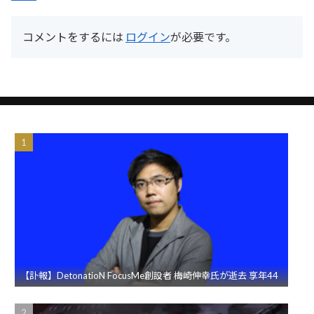
コメントをするには
ログイン
が必要です。
【訃報】DetonatioN FocusMe創設者 梅崎伸幸氏が逝去 享年44