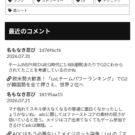
ランク
ストリーマー
Lo
テクニック
高レート
最近のコメント
名もなき忍び
1d76f6cf6
2026.07.31
チームINSPIREDはEG時代に1-8(8連敗)あたりでG2にわから
されてたことを考慮しているのかね
欧米勢大歓喜！「LoLチームパワーランキング」でG2
が韓国勢を全て押さえ、世界２位へ
名もなき忍び
18195aa15
2026.07.21
マナ枯れてスキル使えなくなるの普通に面白くなかったしし
ょうがないね。 adcに関してはファーストコアの素材の弱さが
効いていると思う。メイジはコア出来てなくてもゲーム参加で
きるけどadcは無理。 ...
ADCはもう必要ない？メイジボット論争：LoLの「マ