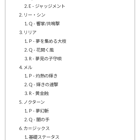
E - ジャッジメント
リー・シン
Q - 響掌/共鳴撃
リリア
P - 夢を集める大枝
Q - 花開く風
R - 夢見の子守唄
メル
P - 灼熱の輝き
Q - 輝きの連撃
R - 黄金蝕
ノクターン
P - 夢幻斬
Q - 闇の手
カ＝ジックス
基礎ステータス