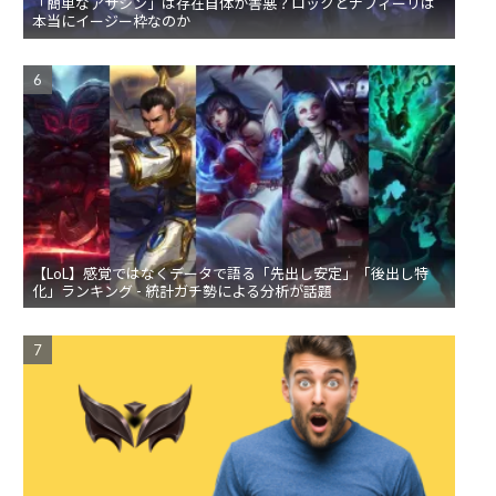
「簡単なアサシン」は存在自体が害悪？ロックとナフィーリは
本当にイージー枠なのか
【LoL】感覚ではなくデータで語る「先出し安定」「後出し特
化」ランキング - 統計ガチ勢による分析が話題