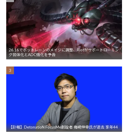
26.16でボットレーンのメイジに調整、Riotがサポートローミン
グ弱体化とADC強化を予告
【訃報】DetonatioN FocusMe創設者 梅崎伸幸氏が逝去 享年44