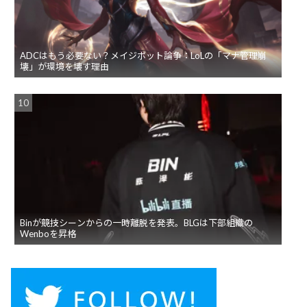
ADCはもう必要ない？メイジボット論争：LoLの「マナ管理崩
壊」が環境を壊す理由
Binが競技シーンからの一時離脱を発表。BLGは下部組織の
Wenboを昇格