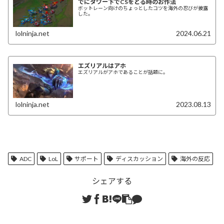
でにタワー下でCSをとる時のお作法
ボットレーン向けのちょっとしたコツを海外の忍びが披露
した。
lolninja.net
2024.06.21
エズリアルはアホ
エズリアルがアホであることが話題に。
lolninja.net
2023.08.13
ADC
LoL
サポート
ディスカッション
海外の反応
シェアする