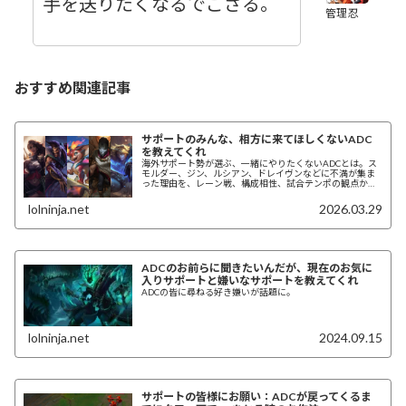
手を送りたくなるでござる。
管理忍
おすすめ関連記事
サポートのみんな、相方に来てほしくないADC
を教えてくれ
海外サポート勢が選ぶ、一緒にやりたくないADCとは。ス
モルダー、ジン、ルシアン、ドレイヴンなどに不満が集ま
った理由を、レーン戦、構成相性、試合テンポの観点から
紹介。
lolninja.net
2026.03.29
ADCのお前らに聞きたいんだが、現在のお気に
入りサポートと嫌いなサポートを教えてくれ
ADCの皆に尋ねる好き嫌いが話題に。
lolninja.net
2024.09.15
サポートの皆様にお願い：ADCが戻ってくるま