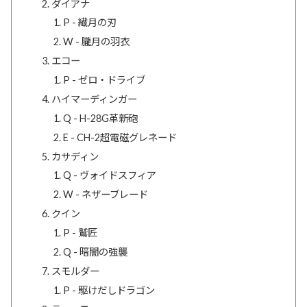
ダイアナ
P - 繊月の刃
W - 朧月の羽衣
エコー
P - ゼロ・ドライブ
ハイマーディンガー
Q - H-28G革新砲
E - CH-2超電磁グレネード
カサディン
Q - ヴォイドスフィア
W - ネザーブレード
クイン
P - 鷲匠
Q - 暗闇の強襲
スモルダー
P - 駆けだしドラゴン