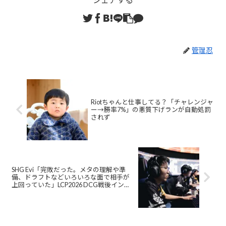
管理忍
Riotちゃんと仕事してる？「チャレンジャ
ー→勝率7%」の悪質下げランが自動処罰
されず
SHG Evi「完敗だった。メタの理解や準
備、ドラフトなどいろいろな面で相手が
上回っていた」LCP2026 DCG戦後インタ
ビュー