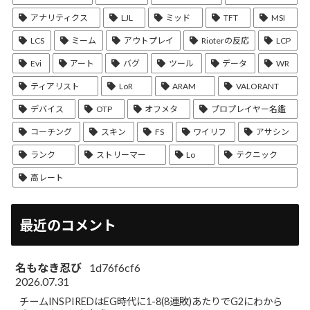
アナリティクス
LJL
ミッド
TFT
MSI
LCS
ミーム
アウトプレイ
Rioterの反応
LCP
Evi
アート
バグ
ツール
データ
WR
ティアリスト
LoR
ARAM
VALORANT
デバイス
OTP
オフメタ
プロプレイヤー名鑑
コーチング
スキン
FS
ワイリフ
アサシン
ランク
ストリーマー
Lo
テクニック
高レート
最近のコメント
名もなき忍び
1d76f6cf6
2026.07.31
チームINSPIREDはEG時代に1-8(8連敗)あたりでG2にわから