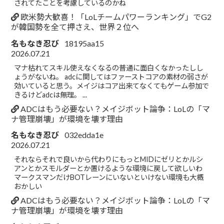
されてたことを考慮しているのかね
欧米勢大歓喜！「LoLチームパワーランキング」でG2
が韓国勢を全て押さえ、世界２位へ
名もなき忍び
18195aa15
2026.07.21
マナ枯れてスキル使えなくなるの普通に面白くなかったしし
ょうがないね。 adcに関してはファーストコアの素材の弱さが
効いていると思う。メイジはコア出来てなくてもゲーム参加で
きるけどadcは無理。 ...
ADCはもう必要ない？メイジボット論争：LoLの「マ
ナ管理崩壊」が環境を壊す理由
名もなき忍び
032edda1e
2026.07.21
それならそれで良いから代わりにもっとMIDにゼリとかルシ
アンとかスモルダーとか置けるような環境に戻して欲しいわ
マークスマンだけBOTレーンにいないといけない環境も大概
おかしい
ADCはもう必要ない？メイジボット論争：LoLの「マ
ナ管理崩壊」が環境を壊す理由