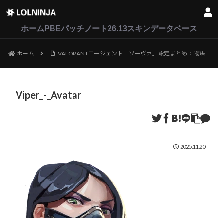
LoL
VALORANT
2XKO
ホーム
PBEパッチノート26.13
スキンデータベース
ホーム
VALORANTエージェント「ソーヴァ」設定まとめ：物語・人間関係・カード・ボイス
Viper_-_Avatar
2025.11.20