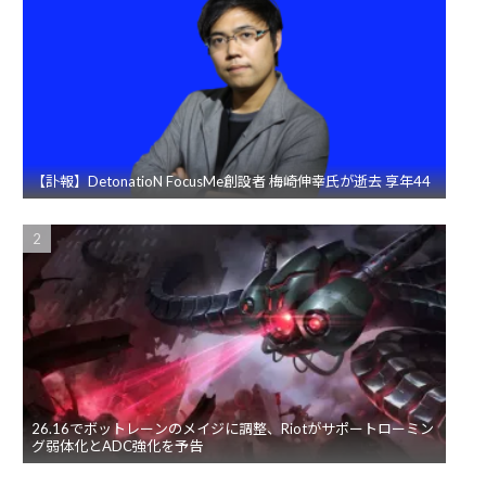
【訃報】DetonatioN FocusMe創設者 梅崎伸幸氏が逝去 享年44
26.16でボットレーンのメイジに調整、Riotがサポートローミン
グ弱体化とADC強化を予告