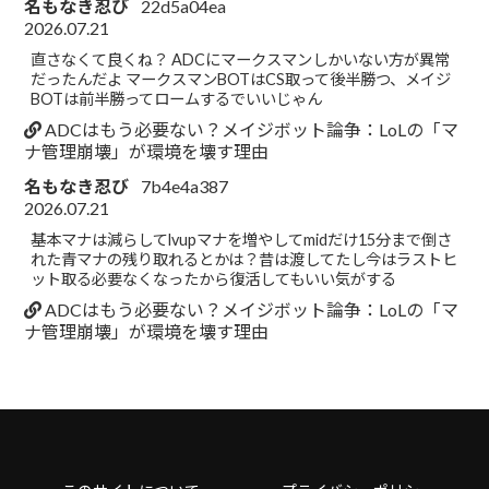
名もなき忍び
22d5a04ea
2026.07.21
直さなくて良くね？ ADCにマークスマンしかいない方が異常
だったんだよ マークスマンBOTはCS取って後半勝つ、メイジ
BOTは前半勝ってロームするでいいじゃん
ADCはもう必要ない？メイジボット論争：LoLの「マ
ナ管理崩壊」が環境を壊す理由
名もなき忍び
7b4e4a387
2026.07.21
基本マナは減らしてlvupマナを増やしてmidだけ15分まで倒さ
れた青マナの残り取れるとかは？昔は渡してたし今はラストヒ
ット取る必要なくなったから復活してもいい気がする
ADCはもう必要ない？メイジボット論争：LoLの「マ
ナ管理崩壊」が環境を壊す理由