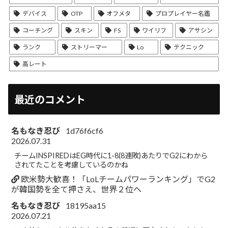
デバイス
OTP
オフメタ
プロプレイヤー名鑑
コーチング
スキン
FS
ワイリフ
アサシン
ランク
ストリーマー
Lo
テクニック
高レート
最近のコメント
名もなき忍び
1d76f6cf6
2026.07.31
チームINSPIREDはEG時代に1-8(8連敗)あたりでG2にわから
されてたことを考慮しているのかね
欧米勢大歓喜！「LoLチームパワーランキング」でG2
が韓国勢を全て押さえ、世界２位へ
名もなき忍び
18195aa15
2026.07.21