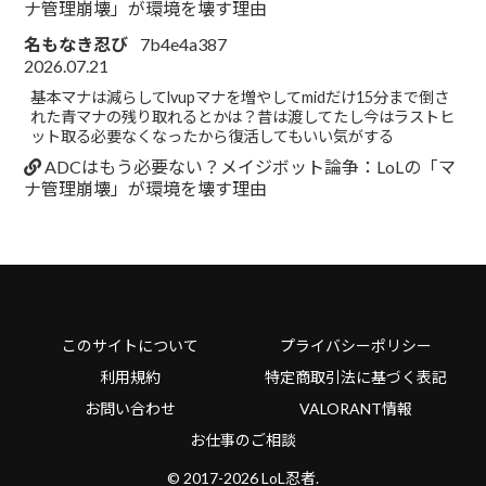
ナ管理崩壊」が環境を壊す理由
名もなき忍び
7b4e4a387
2026.07.21
基本マナは減らしてlvupマナを増やしてmidだけ15分まで倒さ
れた青マナの残り取れるとかは？昔は渡してたし今はラストヒ
ット取る必要なくなったから復活してもいい気がする
ADCはもう必要ない？メイジボット論争：LoLの「マ
ナ管理崩壊」が環境を壊す理由
このサイトについて
プライバシーポリシー
利用規約
特定商取引法に基づく表記
お問い合わせ
VALORANT情報
お仕事のご相談
© 2017-2026 LoL忍者.