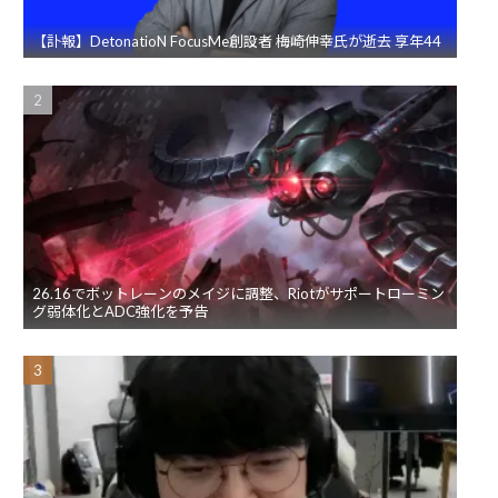
【訃報】DetonatioN FocusMe創設者 梅崎伸幸氏が逝去 享年44
26.16でボットレーンのメイジに調整、Riotがサポートローミン
グ弱体化とADC強化を予告