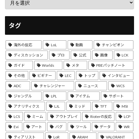
タグ
海外の反応
LoL
動画
チャンピオン
ディスカッション
プロ
公式
画像
LCK
ガイド
Worlds
メタ
PBEパッチノート
その他
ビギナー
LEC
トップ
インタビュー
ADC
チャレンジャー
ニュース
WCS
ジャングル
LPL
アイテム
サポート
アナリティクス
LJL
ミッド
TFT
MSI
LCS
ミーム
アウトプレイ
Rioterの反応
LCP
Evi
アート
バグ
ツール
データ
WR
ティアリスト
LoR
ARAM
VALORANT