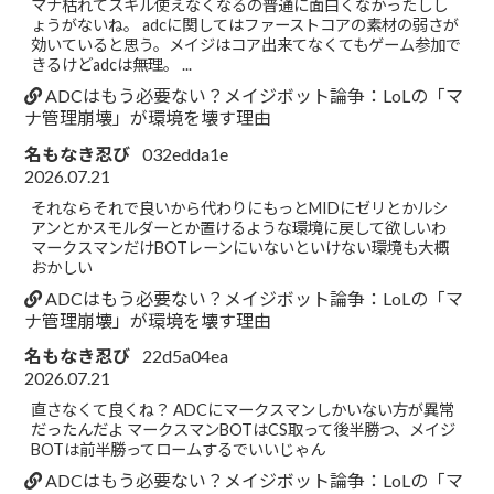
マナ枯れてスキル使えなくなるの普通に面白くなかったしし
ょうがないね。 adcに関してはファーストコアの素材の弱さが
効いていると思う。メイジはコア出来てなくてもゲーム参加で
きるけどadcは無理。 ...
ADCはもう必要ない？メイジボット論争：LoLの「マ
ナ管理崩壊」が環境を壊す理由
名もなき忍び
032edda1e
2026.07.21
それならそれで良いから代わりにもっとMIDにゼリとかルシ
アンとかスモルダーとか置けるような環境に戻して欲しいわ
マークスマンだけBOTレーンにいないといけない環境も大概
おかしい
ADCはもう必要ない？メイジボット論争：LoLの「マ
ナ管理崩壊」が環境を壊す理由
名もなき忍び
22d5a04ea
2026.07.21
直さなくて良くね？ ADCにマークスマンしかいない方が異常
だったんだよ マークスマンBOTはCS取って後半勝つ、メイジ
BOTは前半勝ってロームするでいいじゃん
ADCはもう必要ない？メイジボット論争：LoLの「マ