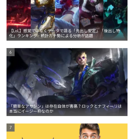
【LoL】感覚ではなくデータで語る「先出し安定」「後出し特
化」ランキング - 統計ガチ勢による分析が話題
「簡単なアサシン」は存在自体が害悪？ロックとナフィーリは
本当にイージー枠なのか