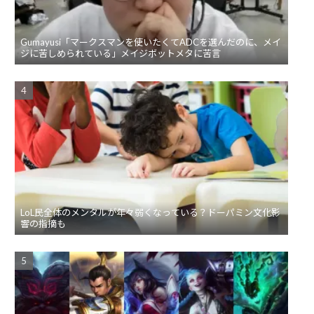
Gumayusi「マークスマンを使いたくてADCを選んだのに、メイ
ジに苦しめられている」メイジボットメタに苦言
LoL民全体のメンタルが年々弱くなっている？ドーパミン文化影
響の指摘も